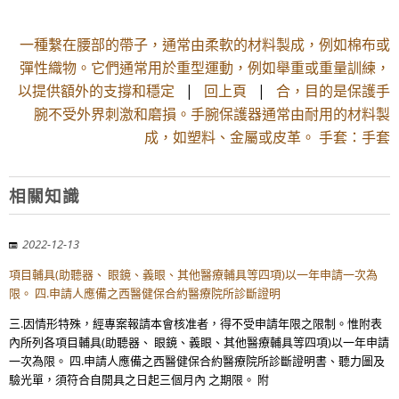
一種繫在腰部的帶子，通常由柔軟的材料製成，例如棉布或
彈性織物。它們通常用於重型運動，例如舉重或重量訓練，
以提供額外的支撐和穩定
|
回上頁
|
合，目的是保護手
腕不受外界刺激和磨損。手腕保護器通常由耐用的材料製
成，如塑料、金屬或皮革。 手套：手套
相關知識
2022-12-13
項目輔具(助聽器、 眼鏡、義眼、其他醫療輔具等四項)以一年申請一次為
限。 四.申請人應備之西醫健保合約醫療院所診斷證明
三.因情形特殊，經專案報請本會核准者，得不受申請年限之限制。惟附表
內所列各項目輔具(助聽器、 眼鏡、義眼、其他醫療輔具等四項)以一年申請
一次為限。 四.申請人應備之西醫健保合約醫療院所診斷證明書、聽力圖及
驗光單，須符合自開具之日起三個月內 之期限。 附