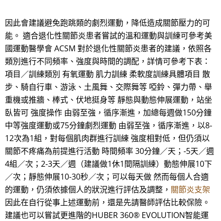
因此會建議避免跑跳類的劇烈運動，降低造成關節壓力的可
能。 適合退化性關節炎患者嘗試的溫和運動與訓練可參考美
國運動醫學會 ACSM 對於退化性關節炎患者的建議，依照各
類別進行不同頻率、強度與時間的調配，詳情可參考下表：
項目／訓練類別 有氧運動 肌力訓練 柔軟度訓練具體項目 散
步、騎自行車、游泳、土風舞、交際舞等 啞鈴、彈力帶、舉
重機或推牆、棒式、伏地挺身等 靜態與動態伸展運動，站坐
臥皆可 強度操作 由弱至強，循序漸進，加總每週做150分鐘
中等強度運動或75分鐘劇烈運動 由弱至強，循序漸進，以8-
12次為1組，對每個肌肉群進行訓練 強度相對低，但仍須以
關節不疼痛為前提進行活動 時間頻率 30分鐘／天；-5天／週
4組／次；2-3天／週（建議做1休1間隔訓練）動態伸展10下
／次；靜態伸展10-30秒／次；可以每天做 然而每個人合適
的運動，仍須依據個人的狀況進行評估及調整，
關節炎支架
因此在自行從事上述運動前，還是先請醫師評估比較保險。
建議也可以嘗試更進階的HUBER 360® EVOLUTION智能運