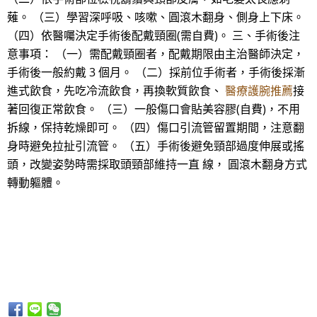
薙。 （三）學習深呼吸、咳嗽、圓滾木翻身、側身上下床。
（四）依醫囑決定手術後配戴頸圈(需自費)。 三、手術後注
意事項： （一）需配戴頸圈者，配戴期限由主治醫師決定，
手術後一般約戴 3 個月。 （二）採前位手術者，手術後採漸
進式飲食，先吃冷流飲食，再換軟質飲食、
醫療護腕推薦
接
著回復正常飲食。 （三）一般傷口會貼美容膠(自費)，不用
拆線，保持乾燥即可。 （四）傷口引流管留置期間，注意翻
身時避免拉扯引流管。 （五）手術後避免頸部過度伸展或搖
頭，改變姿勢時需採取頭頸部維持一直 線， 圓滾木翻身方式
轉動軀體。