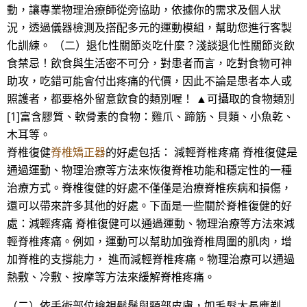
動，讓專業物理治療師從旁協助，依據你的需求及個人狀
況，透過儀器檢測及搭配多元的運動模組，幫助您進行客製
化訓練。 （二）退化性關節炎吃什麼？淺談退化性關節炎飲
食禁忌！飲食與生活密不可分，對患者而言，吃對食物可神
助攻，吃錯可能會付出疼痛的代價，因此不論是患者本人或
照護者，都要格外留意飲食的類別喔！ ▲可攝取的食物類別
[1]富含膠質、軟骨素的食物：雞爪、蹄筋、貝類、小魚乾、
木耳等。
脊椎復健
脊椎矯正器
的好處包括： 減輕脊椎疼痛 脊椎復健是
通過運動、物理治療等方法來恢復脊椎功能和穩定性的一種
治療方式。脊椎復健的好處不僅僅是治療脊椎疾病和損傷，
還可以帶來許多其他的好處。下面是一些關於脊椎復健的好
處：減輕疼痛 脊椎復健可以通過運動、物理治療等方法來減
輕脊椎疼痛。例如，運動可以幫助加強脊椎周圍的肌肉，增
加脊椎的支撐能力， 進而減輕脊椎疼痛。物理治療可以通過
熱敷、冷敷、按摩等方法來緩解脊椎疼痛。
（二）依手術部位檢視鬍鬚與頸部皮膚，如毛髮太長應剃