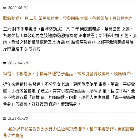
2022-06-01
體驅動式） 具 二年 榮民服務處、榮譽國民 之家、各級榮院 1.具效期內之
三六 肘下手掌義肢（自體驅動式） 具 二年 榮民服務處、榮譽國民 之家、
各級榮院 1.具效期內之肢體障礙證明(檢附 正本驗證；新制第七類-神經、肌
肉、骨骼之移動相關構造及其功 能 05 肢體障礙者)。 2.經臺北榮民總醫院
身障重建中心 或合約
2021-04-18
筆電、平板電腦、手機等各種電 子產品，常常引發肩頸痠痛、頭痛頭 暈、
近年來網路科 技發達，不分男女老幼，更因重度使用 電腦、筆電、平板電
腦、手機等各種電 子產品，常常引發肩頸痠痛、頭痛頭 暈、目眩耳鳴、全
身不適等各種「頸椎 病」相關症狀。因此，現代人更應具備 「牽一頸而動
全身」的觀念，好好護頸 保命、健頸強身。
2021-05-20
： 搬運過程韌帶受到太大外力拉扯易形成扭傷。長期重複動作，醫療護腰
背架推薦造