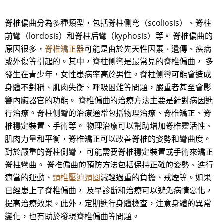
脊椎偏曲分為多種類型，包括脊柱侧弯（scoliosis）、脊柱
前彎（lordosis）和脊柱后彎（kyphosis）等。 脊椎偏曲的
原因很多，
脊椎矯正器
可能是由於先天性因素、遺傳、疾病
或外傷等引起的。其中，脊柱侧彎是最常見的脊椎偏曲， 多
發生在青少年，女性患病率高於男性。脊柱侧彎可能會造成
身體不對稱、肌肉失衡、呼吸困難等問題，嚴重者甚至會影
響內臟器官的功能。 脊椎偏曲的治療方法主要是針對病因進
行治療。脊柱侧彎的治療通常包括物理治療、脊椎矯正、脊
椎穩定裝置、手術等。 物理治療可以幫助增加脊椎靈活性、
肌肉力量和平衡，脊椎矯正可以改善脊椎的姿勢和彎曲度。
對於嚴重的脊柱側彎， 可能需要脊椎穩定裝置或手術來矯正
脊柱彎曲。 脊椎偏曲的預防方法包括保持正確的姿勢、進行
適當的運動、
頸椎壓迫頸圈
減輕過重的負擔、戒煙等。如果
已經患上了脊椎偏曲， 及早診斷和治療可以避免病情惡化，
提高治療效果。此外，定期進行身體檢查，注意身體的異常
變化，也有助於發現脊椎偏曲等問題。