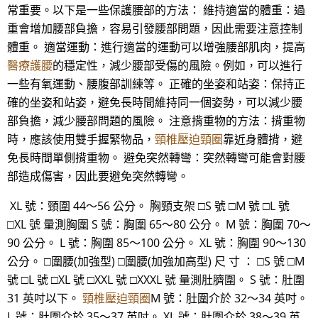
常重要。以下是一些保護腰部的方法： 維持適當的體重：過
重會增加腰部負擔，容易引發腰部問題，因此需要注意控制
體重。 適當運動：進行適當的運動可以增強腰部肌肉，提高
醫療護腰
的穩定性，減少腰部受傷的風險。例如，可以進行
一些有氧運動、腰腹部訓練等。 正確的坐姿和站姿：保持正
確的坐姿和站姿，避免長時間維持同一個姿勢，可以減少腰
部負擔，減少腰部問題的風險。 注意揹重物的方法：揹重物
時，應該使用雙手握緊物品，
頸椎壓迫頸圈
靠近身體揹，避
免長時間單側揹重物。 避免突然轉彎：突然轉彎可能會對腰
部造成傷害，因此要避免突然轉彎。
XL 號：頸圍 44～56 公分。 胸頸支架 □S 號 □M 號 □L 號
□XL 號 量測胸圍 S 號：胸圍 65～80 公分。 M 號：胸圍 70～
90 公分。 L 號：胸圍 85～100 公分。 XL 號：胸圍 90～130
公分。 □圍腰(加強型) □圍腰(加強加高型) 尺 寸 ： □S 號 □M
號 □L 號 □XL 號 □XXL 號 □XXXL 號 量測肚臍圍。 S 號：肚圍
31 英吋以下。
頸椎壓迫頸圈
M 號：肚圍介於 32～34 英吋。
L 號：肚圍介於 35～37 英吋。 XL 號：肚圍介於 38～39 英