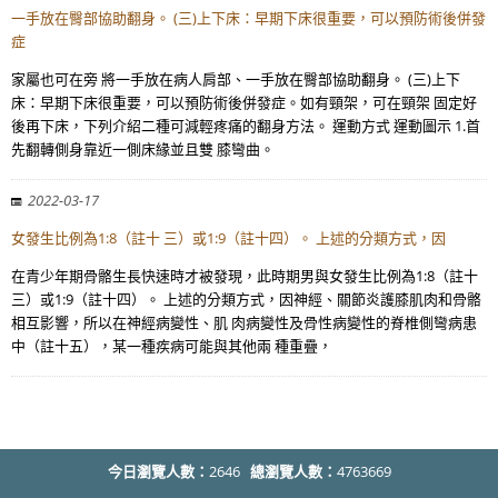
一手放在臀部協助翻身。 (三)上下床：早期下床很重要，可以預防術後併發
症
家屬也可在旁 將一手放在病人肩部、一手放在臀部協助翻身。 (三)上下
床：早期下床很重要，可以預防術後併發症。如有頸架，可在頸架 固定好
後再下床，下列介紹二種可減輕疼痛的翻身方法。 運動方式 運動圖示 1.首
先翻轉側身靠近一側床緣並且雙 膝彎曲。
2022-03-17
女發生比例為1:8（註十 三）或1:9（註十四）。 上述的分類方式，因
在青少年期骨骼生長快速時才被發現，此時期男與女發生比例為1:8（註十
三）或1:9（註十四）。 上述的分類方式，因神經、關節炎護膝肌肉和骨骼
相互影響，所以在神經病變性、肌 肉病變性及骨性病變性的脊椎側彎病患
中（註十五），某一種疾病可能與其他兩 種重疊，
今日瀏覽人數：
2646
總瀏覽人數：
4763669