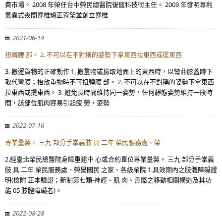
費市場。 2008 年榮任台中榮民總醫院復健科技術主任。 2009 年發明專利
氣囊式夜間脊椎矯正背架並創立脊椎
2021-06-14
扭轉腰 部。 2. 不可以在不對稱的姿勢下拿東西拉東西或提東西
3. 搬運貨物的正確動作 1. 搬重物或撿取地面上的東西時，以彎曲膝蓋蹲下
取代彎腰；抬放重物時不可扭轉腰 部。 2. 不可以在不對稱的姿勢下拿東西
拉東西或提東西。 3. 避免長時間維持同一姿勢，任何靜態姿勢維持一段時
間，該部位肌肉容易引起疲 勞，姿勢
2022-07-16
專業量製。 三九 部分手掌義肢 具 二年 榮民服務處、榮
2.經臺北榮民總醫院身障重建中 心或合約單位專業量製。 三九 部分手掌義
肢 具 二年 榮民服務處、榮譽國民 之家、各級榮院 1.具效期內之肢體障礙證
明(檢附 正本驗證；新制第七類-神經、肌 肉、骨骼之移動相關構造及其功
能 05 肢體障礙者)。
2022-08-28