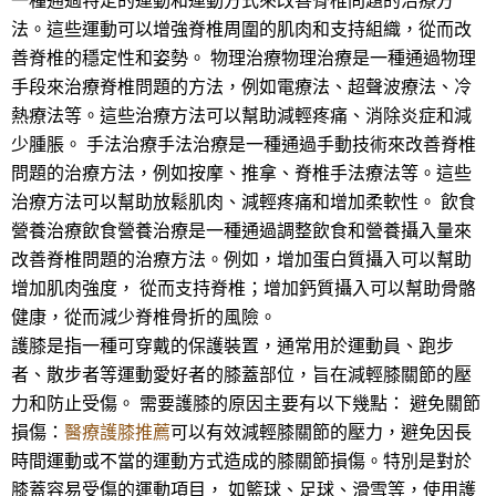
一種通過特定的運動和運動方式來改善脊椎問題的治療方
法。這些運動可以增強脊椎周圍的肌肉和支持組織，從而改
善脊椎的穩定性和姿勢。 物理治療物理治療是一種通過物理
手段來治療脊椎問題的方法，例如電療法、超聲波療法、冷
熱療法等。這些治療方法可以幫助減輕疼痛、消除炎症和減
少腫脹。 手法治療手法治療是一種通過手動技術來改善脊椎
問題的治療方法，例如按摩、推拿、脊椎手法療法等。這些
治療方法可以幫助放鬆肌肉、減輕疼痛和增加柔軟性。 飲食
營養治療飲食營養治療是一種通過調整飲食和營養攝入量來
改善脊椎問題的治療方法。例如，增加蛋白質攝入可以幫助
增加肌肉強度， 從而支持脊椎；增加鈣質攝入可以幫助骨骼
健康，從而減少脊椎骨折的風險。
護膝是指一種可穿戴的保護裝置，通常用於運動員、跑步
者、散步者等運動愛好者的膝蓋部位，旨在減輕膝關節的壓
力和防止受傷。 需要護膝的原因主要有以下幾點： 避免關節
損傷：
醫療護膝推薦
可以有效減輕膝關節的壓力，避免因長
時間運動或不當的運動方式造成的膝關節損傷。特別是對於
膝蓋容易受傷的運動項目， 如籃球、足球、滑雪等，使用護