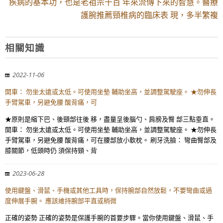
疾病的基本功，也是老祖宗千百 年來流傳下來的智慧。醫療
護腕推薦頸椎病的臨床表 現，多半繁複
相關知識
2022-11-06
開車： 勿坐太遠或太低。可使用坐墊 輔助坐高，並調整駕駛座。 ★勿伸長
手臂駕車，另避免腰 酸背痛，可
★原則是縮下巴、後頸部往後 移，盡量呈後腦勺、肩膀及臀 部三點垂直。
開車： 勿坐太遠或太低。可使用坐墊 輔助坐高，並調整駕駛座。 ★勿伸長
手臂駕車，另避免腰 酸背痛，可在腰部放小軟枕。 刷牙洗臉： 彎曲臀部及
膝關節，低頭時仍 須保持頸、背
2023-06-28
使用鍵盤、滑鼠、手機或其他工具時，保持腕部自然放鬆，不要彎曲或過
度伸展手腕。 應該維持腕部平直或稍微
正確的姿勢 正確的姿勢是保護手腕的首要步驟。當你使用鍵盤、滑鼠、手