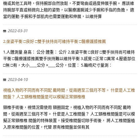
機或其他工具時，保持腕部自然放鬆，不要彎曲或過度伸展手腕。 應該維
持腕部平直或稍微向上翹的姿勢，以醫療護腕減少手腕和手指的負擔。 適
當的運動 手腕和手部肌肉也需要運動和伸展，以維持彈
2022-03-31
2.坐姿平衡 □良好 □雙手扶持尚可維持平衡 □醫療護膝推薦
1.人體測量 身高： 公分 體重： 公斤 2.坐姿平衡 □良好 □雙手扶持尚可維持
平衡 □醫療護膝推薦雙手扶持難以維持平衡 3.感覺 □正常 □異常 4.壓瘡部位
□無 □有，大小____公分 ×____公分，位置： 5.輪椅尺寸量測：
2023-04-10
視植入物的不同而有不同配 戴時間，從兩週至三個月不等。 什麼是人工椎
間盤？ 人工頸椎椎間盤是可以模擬正常頸椎椎
頸椎手術後，視情況需使用 頸圈固定，視植入物的不同而有不同配 戴時
間，從兩週至三個月不等。 什麼是人工椎間盤？ 人工頸椎椎間盤是可以模
擬正常頸椎椎 間盤的特殊裝置，接受椎間盤切除手術後， 將人工椎間盤植
入原來椎間盤的位置，代替 原有椎間盤並保有其