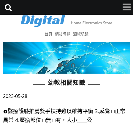
首頁
網站導覽
瀏覽紀錄
幼教相關知識
2023-05-28
醫療護膝推薦雙手扶持難以維持平衡 3.感覺 □正常 □
異常 4.壓瘡部位 □無 □有，大小____公