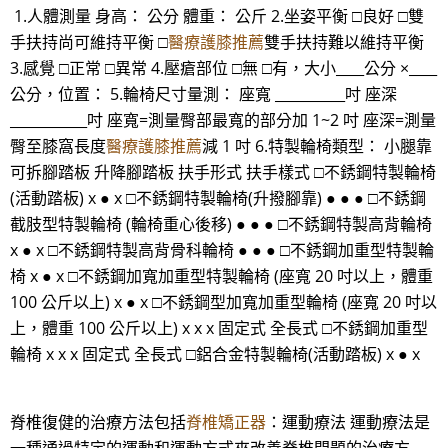
1.人體測量 身高： 公分 體重： 公斤 2.坐姿平衡 □良好 □雙
手扶持尚可維持平衡 □
醫療護膝推薦
雙手扶持難以維持平衡
3.感覺 □正常 □異常 4.壓瘡部位 □無 □有，大小____公分 ×____
公分，位置： 5.輪椅尺寸量測： 座寬 __________吋 座深
___________吋 座寬=測量臀部最寬的部分加 1~2 吋 座深=測量
臀至膝窩長度
醫療護膝推薦
減 1 吋 6.特製輪椅類型： 小腿靠
可拆腳踏板 升降腳踏板 扶手形式 扶手樣式 □不銹鋼特製輪椅
(活動踏板) x ● x □不銹鋼特製輪椅(升撥腳靠) ● ● ● □不銹鋼
截肢型特製輪椅 (輪椅重心後移) ● ● ● □不銹鋼特製高背輪椅
x ● x □不銹鋼特製高背骨科輪椅 ● ● ● □不銹鋼加重型特製輪
椅 x ● x □不銹鋼加寬加重型特製輪椅 (座寬 20 吋以上，體重
100 公斤以上) x ● x □不銹鋼型加寬加重型輪椅 (座寬 20 吋以
上，體重 100 公斤以上) x x x 固定式 全長式 □不銹鋼加重型
輪椅 x x x 固定式 全長式 □鋁合金特製輪椅(活動踏板) x ● x
脊椎復健的治療方法包括
脊椎矯正器
：運動療法 運動療法是