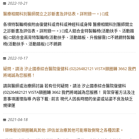
2022-10-21
醫療相關科別醫師開立之診斷書及評估表。詳附錄一。) □成
各項特製輪椅檢附由復健科或骨科或神經科或身障 醫療相關科別醫師開立
之診斷書及評估表。詳附錄一。) □成人鋁合金特製輪椅(活動扶手、活動踏
板) □鋁合金高背特製輪椅(活動扶手、活動踏板、升撥腳靠) □不銹鋼特製輪
椅(活動扶手、活動踏板) □不銹鋼
2022-10-17
疑問，請洽 汐止國泰綜合醫院復健科 (02)26482121 VISTA頸圈轉 3662 我們
將竭誠為您服務！
請與醫師或治療師討論 若有任何疑問，請洽 汐止國泰綜合醫院復健科
(02)26482121 VISTA頸圈轉 3662 我們將竭誠為您服務！ 背架穿著方法及注
意事項護理指導 內容下載 : 前言 現代人因長時間的坐姿或站姿不良及缺乏
規律運
2021-04-18
l 頸椎壓迫頸圈輔具其他: 評估並治療其他可能導致側彎之各種因素。