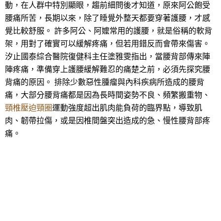
動，在人群中特別顯眼，趨前細問後才知道，原來阿公飽受
腰痛所苦，長期以來，除了睡覺外整天都要穿著護腰，才感
覺比較舒服。 許多阿公、阿嬤常用的護腰，就是俗稱的軟背
架，用對了確實可以緩解疼痛，但若用錯反而會帶來傷害。
汐止國泰綜合醫院復健科主任塗雅雯指出，當腰背部傳來陣
陣疼痛，準備穿上護腰緩解難忍的痛楚之前，必須先探究腰
背痛的原因。 排除少數惡性腫瘤與內科疾病所造成的腰背
痛，大部分腰背痛都是因為長時間姿勢不良、頻繁搬重物、
頸椎壓迫頸圈
運動強度超出肌肉能負荷的臨界點，導致肌
肉、韌帶拉傷，或是因椎間盤突出造成的急、慢性腰背部疼
痛。