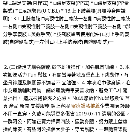
架 □踝足支架(直桿式) * □踝足支架(PP式) * □踝足支架(PP量
製式) * □足踝裝具(U.C.B.L) * 13.上下肢義肢(具肢障身障證
明) 13-1.上肢義肢 □美觀性肘上義肢一左側 □美觀性肘上義肢
一右側 □美觀性肘下義肢一左側 □美觀性肘下義肢一右側 □部
分手掌義肢 □美觀手套(上肢截肢患者使用配件) □肘上手鉤義
肢(自體驅動式)一左側 □肘上手鉤義肢(自體驅動式)一
2. (三)漸進式增強體能 於下班後操作，加強肌肉訓練。 3. 本
次搬運活力 Fun 鬆操，有關彎腰著地及垂直上下跳動作，有
坐骨神經及膝關節不適者不 宜勉強。 4. 本次毛巾健身操，毛
巾為運動輔助用物，請於運動完畢妥善收納，避免工作中隨
意批掛， 造成被捲被夾之危險。 Nu恩悠數位Nu恩悠數位 首
頁 產品 新聞 支援服務 線上客服
醫療護膝推薦
企業團購 護腰
不用一直穿，久戴可能導更多傷害 2019-07-11 清晨的公園，
一群阿公、阿嬤正賣力揮舞四肢、擺動身體，努力跟上健康
操的節奏，有些阿公挺個大肚子、穿著護腰，一邊隨音樂擺