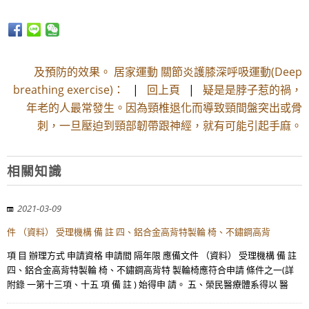
及預防的效果。 居家運動 關節炎護膝深呼吸運動(Deep
breathing exercise)：
|
回上頁
|
疑是是脖子惹的禍，
年老的人最常發生。因為頸椎退化而導致頸間盤突出或骨
刺，一旦壓迫到頸部韌帶跟神經，就有可能引起手麻。
相關知識
2021-03-09
件 （資料） 受理機構 備 註 四、鋁合金高背特製輪 椅、不鏽鋼高背
項 目 辦理方式 申請資格 申請間 隔年限 應備文件 （資料） 受理機構 備 註
四、鋁合金高背特製輪 椅、不鏽鋼高背特 製輪椅應符合申請 條件之一(詳
附錄 一第十三項、十五 項 備 註 ) 始得申 請。 五、榮民醫療體系得以 醫