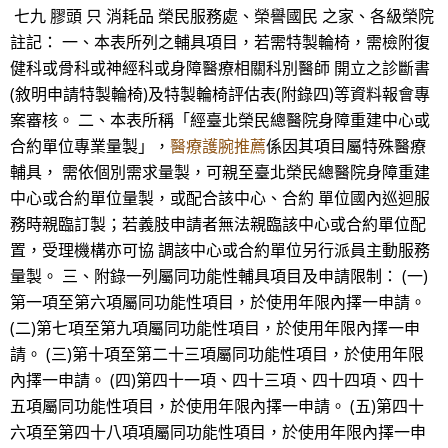
七九 膠頭 只 消耗品 榮民服務處、榮譽國民 之家、各級榮院
註記： 一、本表所列之輔具項目，若需特製輪椅，需檢附復
健科或骨科或神經科或身障醫療相關科別醫師 開立之診斷書
(敘明申請特製輪椅)及特製輪椅評估表(附錄四)等資料報會專
案審核。 二、本表所稱「經臺北榮民總醫院身障重建中心或
合約單位專業量製」，
醫療護腕推薦
係因其項目屬特殊醫療
輔具， 需依個別需求量製，可親至臺北榮民總醫院身障重建
中心或合約單位量製，或配合該中心、合約 單位國內巡迴服
務時親臨訂製；若義肢申請者無法親臨該中心或合約單位配
置，受理機構亦可協 調該中心或合約單位另行派員主動服務
量製。 三、附錄一列屬同功能性輔具項目及申請限制： (一)
第一項至第六項屬同功能性項目，於使用年限內擇一申請。
(二)第七項至第九項屬同功能性項目，於使用年限內擇一申
請。 (三)第十項至第二十三項屬同功能性項目，於使用年限
內擇一申請。 (四)第四十一項、四十三項、四十四項、四十
五項屬同功能性項目，於使用年限內擇一申請。 (五)第四十
六項至第四十八項項屬同功能性項目，於使用年限內擇一申