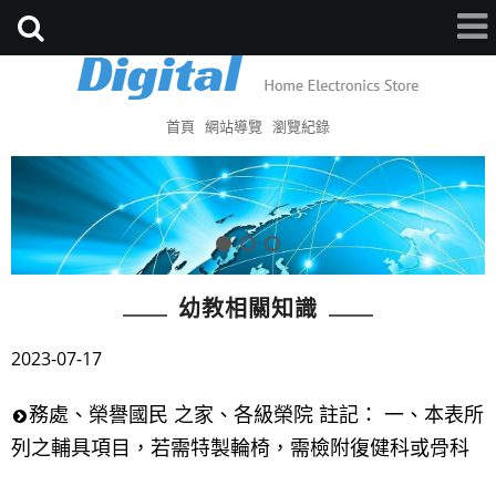
首頁
網站導覽
瀏覽紀錄
幼教相關知識
2023-07-17
務處、榮譽國民 之家、各級榮院 註記： 一、本表所
列之輔具項目，若需特製輪椅，需檢附復健科或骨科