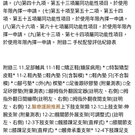
請。 (六)第四十九項、第五十三項屬同功能性項目，於使用
年限內擇一申請。 (七)第五十項至第五十二項、第五十四
項、第五十五項屬同功能性項目，於使用年限內擇一申請。
(八)第六十六項、第六十七項屬同功能性項目，於使用年限內
擇一申請。 (九)第七十三項、第七十四項屬同功能性項目，
於使用年限內擇一申請。 附錄二 手杖配發評估紀錄表
附錄三 11.足部輔具 11-1鞋 □矯正鞋(糖尿病用) * □特製矯型
皮鞋* 11-2.鞋內墊 □鞋內墊 只(含製模) * □鞋內墊 只(不合製
模) * □腳弓墊* □外(內) 楔墊* □足後跟矽膠墊 (附量測表) □全
足矽膠墊(附量測表) □腳拇指外翻固定器(註明左、右側) □拇
指外翻日間繃帶(註明左、右側) □拇指外翻夜間支架(註明
左、右側) 12.
醫療護腕推薦
上下肢支架類 12-1□上肢支架-伸
腕支架 (附量測表) 12-2□髖關節外展支架(可調整式) (註明
左、右側) 12-3下肢支架 □髖膝踝足支架(直桿式) * □膝關節支
架 □膝踝足支架(直桿式) * □髕骨承重支架* 12-4下肢踝足支