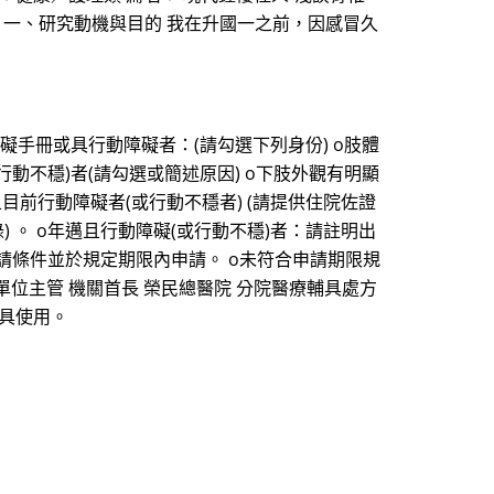
言： 一、研究動機與目的 我在升國一之前，因感冒久
障礙手冊或具行動障礙者：(請勾選下列身份) o肢體
障礙(或行動不穩)者(請勾選或簡述原因) o下肢外觀有明顯
前行動障礙者(或行動不穩者) (請提供住院佐證
) 。 o年邁且行動障礙(或行動不穩)者：請註明出
合申請條件並於規定期限內申請。 o未符合申請期限規
單位主管 機關首長 榮民總醫院 分院醫療輔具處方
輔具使用。