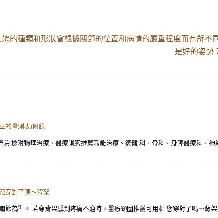
架的種類和形狀會根據關節的位置和病情的嚴重程度而有所不同
是好的姿勢？ 
立的量測表(附錄
級榮院 檢附物理治療、醫療護腕推薦職能治療、復健 科、骨科、身障醫療科、神經
 您穿對了嗎～背架
節為準。 若穿背架感到疼痛不適時，醫療頸圈推薦可用棉 您穿對了嗎～背架正