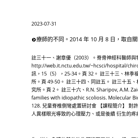
2023-07-31
療師的不同。2014 年 10 月 8 日，取自關節炎護膝 
註三十一、謝章優（2003）。脊骨神經科醫師與物理治
http://web.it.nctu.edu.tw/~hcsci/
訊，15（5），25-34。頁 32。 註三十三
所。頁 49-50。 註三十四、同註五。 註三
究所。頁 2。 註三十六、R.N. Sharipov, A.M. Zaidman, 
families with idiopathic scoliosis. Molecular
128. 兒童脊椎側彎處置研討會 【課程簡介】
人異樣眼光導致的心理壓力、或是後續 衍生的疼