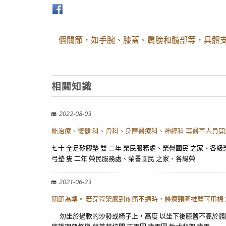
個關節，如手腕、膝蓋、肩膀和髖部等，具體支
相關知識
2022-08-03
能治療、復健 科、骨科、身障醫療科、神經科 等醫事人員開
七十 全足矽膠墊 雙 二年 榮民服務處、榮譽國民 之家、各
弓墊 隻 二年 榮民服務處、榮譽國民 之家、各級榮
2021-06-23
關節為準。 若穿背架感到疼痛不適時，醫療頸圈推薦可用棉
勿坐於過軟的沙發或椅子上，高度 以坐下後膝蓋不高於髖關