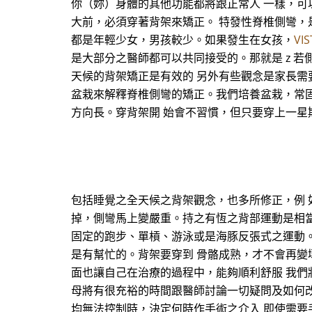
你（妳）身體的其他功能都將跟正常人 一樣，可
大前，必須穿著背架來矯正。 特發性脊椎側彎，
都是年輕少女，男孩較少。如果發生在女孩，
VI
是大部分之醫師都可以共同接受的。那就是 z 若側彎
天候的背架矯正是有效的 另外有些觀念是家長需要知
盆栽來解釋脊椎側彎的矯正。我們培養盆栽，常
方向長。穿背架開 始會不習慣，但只要穿上一星
包括睡覺之全天候之背架觀念，也多所修正，例
掉，側彎馬上變嚴重。持之有恆之背部運動是相當
固定的跑步、單槓、游泳或是海豚反張式之運動
是有幫忙的。背架要穿到 骨骼成熟，才不會再變
面也讓自己在治療的過程中，能夠順利舒服 我們
母將有很充裕的時間跟醫師討論一切疑問及如何改善。
均無法控制時，決定何時作手術之介入 即使需要