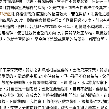
以盡情的運動、唸書，將來結婚、生子也不會受影響，只是有一
是目前醫學無法解釋的疾病，X 光中找不到先天性脊椎生長異常
STA頸圈
則脊椎側彎角 度變化的幅度較大；若在男孩，則變化之
超過 20 度，則彎曲會繼續進行 z 若側彎超過 40 度，則只有
道的，例如 z 若月經已來超過 3～4 年，則側彎不易變壞 z
固定枝幹，使它往我們希望的方向 長；穿背架矯正脊椎，就像我
期，你就會習慣的。 至今除了洗澡或運動的時間外，都要穿著，
 如不穿背架時，背肌之訓練是相當重要的，因為只穿背架，背肌
重要的。 雖然仍主張 24 小時背架，但小孩子不穿背架時，父
。鼓勵多做運動（不侷限運動種類）。運 動時，可以將背架拿下
壞，對自己是一個考驗；因此在此過程中，若有不舒服，要積極
將安排你（妳）在成大的『脊柱側彎特別門診』做追蹤檢查，在
 回診期間，我們會 1. 依側彎度數之變化，調整背架之功能 2
手術，背架之治療可以使手術延緩，減少一再手術之機率。 類別：