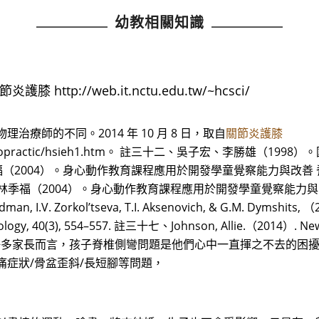
幼教相關知識
http://web.it.nctu.edu.tw/~hcsci/
療師的不同。2014 年 10 月 8 日，取自
關節炎護膝
hospital/chiropractic/hsieh1.htm。 註三十二、吳子宏、
、林季福（2004）。身心動作教育課程應用於開發學童覺察能力與
十五、林季福（2004）。身心動作教育課程應用於開發學童覺察能
I.V. Zorkol’tseva, T.I. Aksenovich, & G.M. Dymshits, （
 Biology, 40(3), 554–557. 註三十七、Johnson, Allie.（2014）. New 
 對許多家長而言，孩子脊椎側彎問題是他們心中一直揮之不去的困
痛症狀/骨盆歪斜/長短腳等問題，