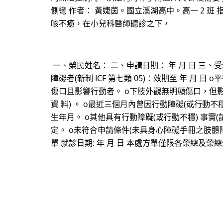
側彎 作者： 黃婕茵。國立溪湖高中。高一 2 班
咳不癒，在小兒科醫師聽診之下，
一、榮民姓名： 二、申請日期： 年 月 日 三、
障礙者(新制 ICF 第七類 05)：效期至 年 月 日
傷口且影響行動者。 o下肢外觀無明顯傷口，但影
資 料) 。 o最近三個月內曾因行動障礙(或行動
生年月。 o其他具有行動障礙(或行動不穩) 事實
定。 o未符合申請條件(未具身心障礙手冊之肢體
單 就診日期: 年 月 日 本處方單僅限各榮總