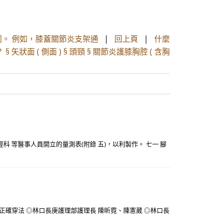
。 例如，膝蓋關節炎支架通
|
回上頁
|
什麼
§ 矢狀面 ( 側面 ) § 頭頸 § 關節炎護膝胸腔 ( 含胸
科 等醫事人員開立的量測表(附錄 五)，以利製作。 七一 腳
確穿法 ◎林口長庚護理部護理長 陳昕霓、陳憲葳 ◎林口長