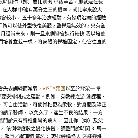
段時間你（妳）要比別的 小孩辛苦，那就是在長
，在人群 中確有萬分之三的機率，就比率來說大
機會較小。 五十多年治療經驗，有幾項治療的經驗
手術可以使外型恢復美觀 z 整脊是無效的 z 只有全
 若月經尚未來，則一旦來側彎會進行較快 我以培養
們培養盆栽一樣，將身體的脊椎固定，使它往直的
會失去訓練而減弱，
VISTA頸圈
以至於背架一 拿
母要安排制式之運動。例如：有教練之游 泳課程、
，可自由活動，可使脊椎更為柔軟，對身體及矯正
的請示醫師， 以免久了，產生不良的結果，一方
這門診只有脊椎側彎的病人， 因此你（妳）及父
. 依側彎度數之變化快慢，調整門診時間 3. 萬一
健康／護理類 篇名： 現代鐘樓怪人-淺談脊椎