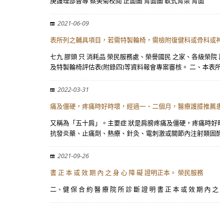
庚護理部督導 蔡美菊校閱 正面圖 背面圖 軟式背架 背面
2021-06-09
表所列之輔具項目，若需特製輪椅，需檢附復健科或骨科或
七九 膠頭 只 消耗品 榮民服務處、榮譽國民 之家、各級
及特製輪椅評估表(附錄四)等資料報會專案審核。 二、本表
2022-03-31
痛及僵硬，疼痛時好時壞，經過一、二個月，醫療護膝推薦
又稱為「五十肩」。主要症 狀是肩膀疼痛及僵硬，疼痛時好時
抗發炎藥、止痛劑、熱療、針灸、電刺激或關節內注射類固
2021-09-26
書 正 本 或 效 期 內 之 身 心 障 礙 證明正本。 榮民服務
二、健 保 合 約 醫 療 院 所 診 斷 證 明 書 正 本 或 效