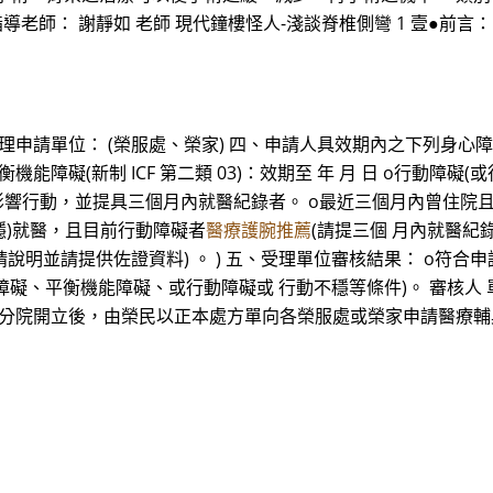
 指導老師： 謝靜如 老師 現代鐘樓怪人-淺談脊椎側彎 1 壹●前
受理申請單位： (榮服處、榮家) 四、申請人具效期內之下列身心
 o平衡機能障礙(新制 ICF 第二類 03)：效期至 年 月 日 o行動
響行動，並提具三個月內就醫紀錄者。 o最近三個月內曾住院且目
不穩)就醫，且目前行動障礙者
醫療護腕推薦
(請提三個 月內就醫紀錄
(請說明並請提供佐證資料) 。 ) 五、受理單位審核結果： o符
障礙、平衡機能障礙、或行動障礙或 行動不穩等條件)。 審核人 
及榮總分院開立後，由榮民以正本處方單向各榮服處或榮家申請醫療