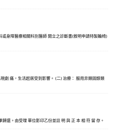
科或身障醫療相關科別醫師 開立之診斷書(敘明申請特製輪椅)
 痛，生活起居受到影響。 (二) 治療： 服用非類固醇類
 驗畢歸還。由受理 單位影印乙份並註 明 與 正 本 相 符 留 存。