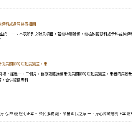
神經科或身障醫療相關
榮院 註記： 一、本表所列之輔具項目，若需特製輪椅，需檢附復健科或骨科或神經
所
患側肩關節的活動度變差，患
壞，經過一、二個月，醫療護膝推薦患側肩關節的活動度變差，患者的肩膀出現劇
醇，合併復健專科
 期 內 之 身 心 障 礙 證明正本。 榮民服務 處、榮譽國 民之家 一、身心障礙證明正本