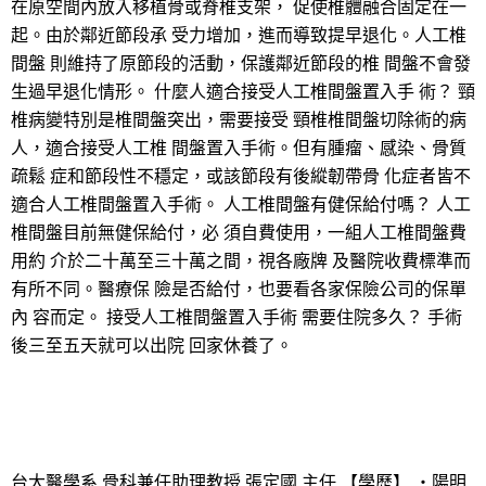
在原空間內放入移植骨或脊椎支架， 促使椎體融合固定在一
起。由於鄰近節段承 受力增加，進而導致提早退化。人工椎
間盤 則維持了原節段的活動，保護鄰近節段的椎 間盤不會發
生過早退化情形。 什麼人適合接受人工椎間盤置入手 術？ 頸
椎病變特別是椎間盤突出，需要接受 頸椎椎間盤切除術的病
人，適合接受人工椎 間盤置入手術。但有腫瘤、感染、骨質
疏鬆 症和節段性不穩定，或該節段有後縱韌帶骨 化症者皆不
適合人工椎間盤置入手術。 人工椎間盤有健保給付嗎？ 人工
椎間盤目前無健保給付，必 須自費使用，一組人工椎間盤費
用約 介於二十萬至三十萬之間，視各廠牌 及醫院收費標準而
有所不同。醫療保 險是否給付，也要看各家保險公司的保單
內 容而定。 接受人工椎間盤置入手術 需要住院多久？ 手術
後三至五天就可以出院 回家休養了。
台大醫學系 骨科兼任助理教授 張定國 主任 【學歷】 ・陽明