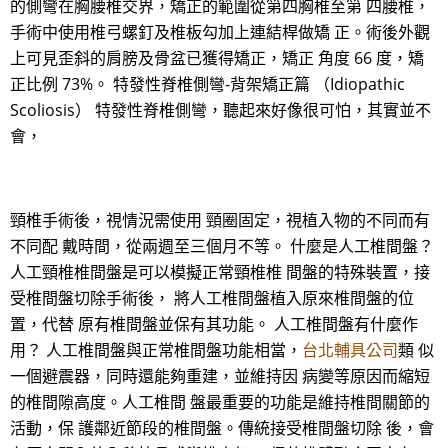
的側彎在胸腰椎交界，矯正的範圍從第四胸椎至第 四腰椎，
手術中使用椎弓螺釘及椎板勾加上連結桿做矯 正。術後外觀
上可見歪斜的肩膀及骨盆已獲得矯正，矯正 角度 66 度，矯
正比例 73%。 特發性脊椎側彎-背架矯正篇 （Idiopathic
Scoliosis） 特發性脊椎側彎，聽起來好像很可怕，其實並不
會，
頸椎手術後，視情況需使用 頸圈固定，視植入物的不同而有
不同配 戴時間，從兩週至三個月不等。 什麼是人工椎間盤？
人工頸椎椎間盤是可以模擬正常頸椎椎 間盤的特殊裝置，接
受椎間盤切除手術後， 將人工椎間盤植入原來椎間盤的位
置，代替 原有椎間盤並保有其功能。 人工椎間盤有什麼作
用？ 人工椎間盤與正常椎間盤功能相當，
台北輔具公司
類 似
一個避震器，同時還能夠重建，並維持因 病變等原因而縮短
的椎間隙高度。人工椎間 盤最重要的功能是維持椎間關節的
活動，保 護鄰近節段的椎間盤。傳統接受椎間盤切除 後，會