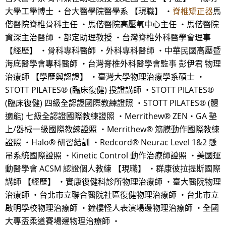
大學工學博士 ・台大醫學院醫學系 【現職】 ・
脊椎矯正器
馬
偕醫院脊椎骨科主任 ・馬偕醫院高壓氧中心主任 ・馬偕醫院
資深主治醫師 ・部定助理教授 ・台灣脊椎外科醫學會理事
【經歷】 ・骨科專科醫師 ・外科專科醫師 ・中華民國高壓暨
海底醫學會專科醫師 ・台灣脊椎外科醫學會監事 彭伊君 物理
治療師 【學歷與認證】 ・臺灣大學物理治療學系碩士 ・
STOTT PILATES® (臨床復健) 授證講師 ・STOTT PILATES®
(臨床復健) 四級全認證國際教練證照 ・STOTT PILATES® (體
適能) 七級全認證國際教練證照 ・Merrithew® ZEN‧GA 墊
上/器械一級國際教練證照 ・Merrithew® 筋膜動作國際教練
證照 ・Halo® 研習結訓 ・Redcord® Neurac Level 1&2 懸
吊系統國際證照 ・Kinetic Control 動作治療師證照 ・美國運
動醫學會 ACSM 認證個人教練 【現職】 ・群康彼拉提斯國際
講師 【經歷】 ・實康復健科診所物理治療師 ・臺大醫院物理
治療師 ・台北市立聯合醫院社區復健物理治療師 ・台北市立
啟明學校物理治療師 ・鐘樓怪人表演場邊物理治療師 ・全國
大專盃柔道賽場邊物理治療師 ・