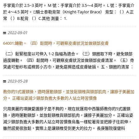
手掌寬介於 2.5~3 英吋。 M 號：手掌寬介於 3.5～4 英吋。 L 號：手掌寬介
於 4～4.5 英吋。 □騎士泰勒背架（Knight-Taylor Brace） 背型：（ ）A.正
常 （ ）B.駝背 （ ）C.其他 測量： 1.
2022-09-01
64001;轉動。 （四）鬆開時，可觀察皮膚狀況並做頸部皮膚
（二）鬆緊程度以可伸入 1-2 指幅為適合。 （三）頸圈取下時，避免頸部
過度轉動。 （四）鬆開時，可觀察皮膚狀況並做頸部皮膚清潔。 （五）骨
突處可墊紗布或棉質小方巾，避免磨擦造成皮膚破損。 五、頸圈的清潔 ：
2023-05-28
教你的5式護頸操，適時運動頸部，並放鬆頸椎與頸部肌肉，讓脖子美麗加
分。 正確站姿減少頸部負擔大多數的人站立時習慣像
只用美麗的項鍊愛護脖子是不夠的，現在就運用中西醫師教你的5式護頸
操，適時運動頸部，並放鬆頸椎與頸部肌肉，讓脖子美麗加分。 正確站姿
減少頸部負擔大多數的人站立時習慣像烏龜一樣駝著背並把脖子往前伸，
雖然感覺很放鬆，實際上是讓頸椎受到更大的拉力。 長庚醫院復健科