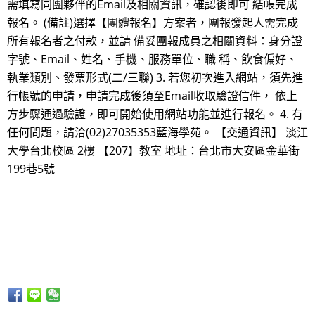
需填寫同團夥伴的Email及相關資訊，確認後即可 結帳完成
報名。 (備註)選擇【團體報名】方案者，團報發起人需完成
所有報名者之付款，並請 備妥團報成員之相關資料：身分證
字號、Email、姓名、手機、服務單位、職 稱、飲食偏好、
執業類別、發票形式(二/三聯) 3. 若您初次進入網站，須先進
行帳號的申請，申請完成後須至Email收取驗證信件， 依上
方步驟通過驗證，即可開始使用網站功能並進行報名。 4. 有
任何問題，請洽(02)27035353藍海學苑。 【交通資訊】 淡江
大學台北校區 2樓 【207】教室 地址：台北市大安區金華街
199巷5號