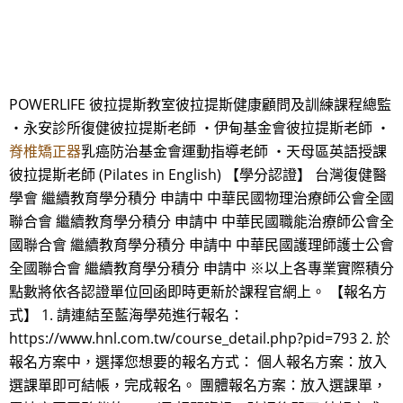
POWERLIFE 彼拉提斯教室彼拉提斯健康顧問及訓練課程總監
・永安診所復健彼拉提斯老師 ・伊甸基金會彼拉提斯老師 ・
脊椎矯正器
乳癌防治基金會運動指導老師 ・天母區英語授課
彼拉提斯老師 (Pilates in English) 【學分認證】 台灣復健醫
學會 繼續教育學分積分 申請中 中華民國物理治療師公會全國
聯合會 繼續教育學分積分 申請中 中華民國職能治療師公會全
國聯合會 繼續教育學分積分 申請中 中華民國護理師護士公會
全國聯合會 繼續教育學分積分 申請中 ※以上各專業實際積分
點數將依各認證單位回函即時更新於課程官網上。 【報名方
式】 1. 請連結至藍海學苑進行報名：
https://www.hnl.com.tw/course_detail.php?pid=793 2. 於
報名方案中，選擇您想要的報名方式： 個人報名方案：放入
選課單即可結帳，完成報名。 團體報名方案：放入選課單，