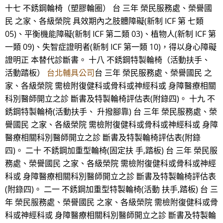
十七 不銹鋼輪椅（塑膠輪圈） 台 三年 榮民服務處、榮譽國
民 之家、各級榮院 具效期內之肢體障礙(新制 ICF 第 七類
05)、平衡機能障礙(新制 ICF 第二類 03)、植物人(新制 ICF 第
一類 09)、失智症證明者(新制 ICF 第一類 10)，得以身心障礙
證明正 本替代診斷書。 十八 不銹鋼特製輪椅（活動扶手、
活動踏板）
台北輔具公司
台 三年 榮民服務處、榮譽國民 之
家、各級榮院 需檢附復健科或骨科或神經科或 身障醫療相關
科別醫師開立之診 斷書及特製輪椅評估表(附錄四)。 十九 不
銹鋼特製輪椅(活動扶手、 升撥腳靠) 台 三年 榮民服務處、榮
譽國民 之家、各級榮院 需檢附復健科或骨科或神經科或 身障
醫療相關科別醫師開立之診 斷書及特製輪椅評估表(附錄
四)。 二十 不銹鋼加重型輪椅(固定扶 手,踏板) 台 三年 榮民服
務處、榮譽國民 之家、各級榮院 需檢附復健科或骨科或神經
科或 身障醫療相關科別醫師開立之診 斷書及特製輪椅評估表
(附錄四)。 二一 不銹鋼加重型特製輪椅(活動 扶手,踏板) 台 三
年 榮民服務處、榮譽國民 之家、各級榮院 需檢附復健科或骨
科或神經科或 身障醫療相關科別醫師開立之診 斷書及特製輪