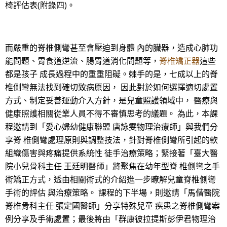
椅評估表(附錄四)。
而嚴重的脊椎側彎甚至會壓迫到身體 內的臟器，造成心肺功
能問題、胃食道逆流、腸胃道消化問題等，
脊椎矯正器
這些
都是孩子 成長過程中的重重阻礙。棘手的是，七成以上的脊
椎側彎無法找到確切致病原因， 因此對於如何選擇適切處置
方式、制定妥善運動介入方針，是兒童照護領域中， 醫療與
健康照護相關從業人員不得不審慎思考的議題。 為此，本課
程邀請到「愛心婦幼健康聯盟 唐詠雯物理治療師」與我們分
享脊 椎側彎處理原則與調整技法，針對脊椎側彎所引起的軟
組織傷害與疼痛提供系統性 徒手治療策略；緊接著「臺大醫
院小兒骨科主任 王廷明醫師」將聚焦在幼年型脊 椎側彎之手
術矯正方式，透由相關術式的介紹進一步瞭解兒童脊椎側彎
手術的評估 與治療策略。 課程的下半場，則邀請「馬偕醫院
脊椎骨科主任 張定國醫師」分享特殊兒童 疾患之脊椎側彎案
例分享及手術處置；最後將由「群康彼拉提斯彭伊君物理治