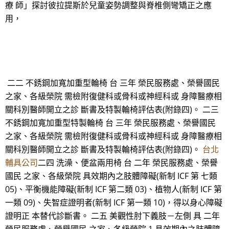
療 師」探討彼拉提斯於兒童姿勢調整與脊椎側彎矯正之應
用，
二二 不銹鋼加寬加重型輪椅 台 三年 榮民服務處、榮譽國民
之家、各級榮院 需檢附復健科或骨科或神經科或 身障醫療相
關科別醫師開立之診 斷書及特製輪椅評估表(附錄四)。 二三
不銹鋼加寬加重型特製輪椅 台 三年 榮民服務處、榮譽國民
之家、各級榮院 需檢附復健科或骨科或神經科或 身障醫療相
關科別醫師開立之診 斷書及特製輪椅評估表(附錄四)。
台北
輔具公司
二四 洗澡、便盆兩用椅 台 二年 榮民服務處、榮譽
國民 之家、各級榮院 具效期內之肢體障礙(新制 ICF 第 七類
05)、平衡機能障礙(新制 ICF 第二類 03)、植物人(新制 ICF 第
一類 09)、失智症證明者(新制 ICF 第一類 10)，得以身心障礙
證明正 本替代診斷書。 二五 美觀性肘下義肢－左側 具 二年