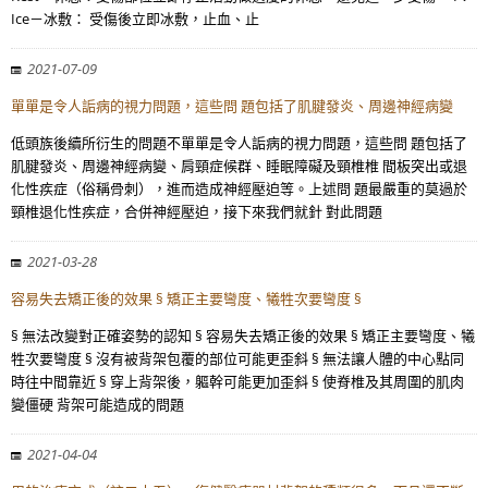
Ice－冰敷： 受傷後立即冰敷，止血、止
2021-07-09
單單是令人詬病的視力問題，這些問 題包括了肌腱發炎、周邊神經病變
低頭族後續所衍生的問題不單單是令人詬病的視力問題，這些問 題包括了
肌腱發炎、周邊神經病變、肩頸症候群、睡眠障礙及頸椎椎 間板突出或退
化性疾症（俗稱骨刺），進而造成神經壓迫等。上述問 題最嚴重的莫過於
頸椎退化性疾症，合併神經壓迫，接下來我們就針 對此問題
2021-03-28
容易失去矯正後的效果 § 矯正主要彎度、犧牲次要彎度 §
§ 無法改變對正確姿勢的認知 § 容易失去矯正後的效果 § 矯正主要彎度、犧
牲次要彎度 § 沒有被背架包覆的部位可能更歪斜 § 無法讓人體的中心點同
時往中間靠近 § 穿上背架後，軀幹可能更加歪斜 § 使脊椎及其周圍的肌肉
變僵硬 背架可能造成的問題
2021-04-04