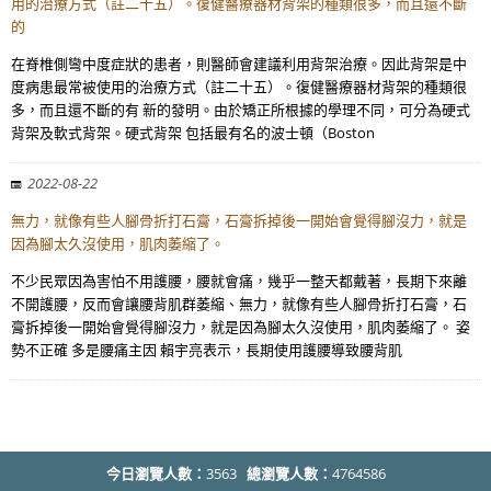
用的治療方式（註二十五）。復健醫療器材背架的種類很多，而且還不斷
的
在脊椎側彎中度症狀的患者，則醫師會建議利用背架治療。因此背架是中
度病患最常被使用的治療方式（註二十五）。復健醫療器材背架的種類很
多，而且還不斷的有 新的發明。由於矯正所根據的學理不同，可分為硬式
背架及軟式背架。硬式背架 包括最有名的波士頓（Boston
2022-08-22
無力，就像有些人腳骨折打石膏，石膏拆掉後一開始會覺得腳沒力，就是
因為腳太久沒使用，肌肉萎縮了。
不少民眾因為害怕不用護腰，腰就會痛，幾乎一整天都戴著，長期下來離
不開護腰，反而會讓腰背肌群萎縮、無力，就像有些人腳骨折打石膏，石
膏拆掉後一開始會覺得腳沒力，就是因為腳太久沒使用，肌肉萎縮了。 姿
勢不正確 多是腰痛主因 賴宇亮表示，長期使用護腰導致腰背肌
今日瀏覽人數：
3563
總瀏覽人數：
4764586