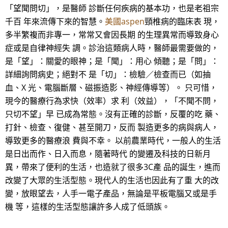
「望聞問切」，是醫師 診斷任何疾病的基本功，也是老祖宗
千百 年來流傳下來的智慧。
美國aspen
頸椎病的臨床表 現，
多半繁複而非專一，常常又會因長期 的生理異常而導致身心
症或是自律神經失 調。診治這類病人時，醫師最需要做的，
是「望」：關愛的眼神；是「聞」：用心 傾聽；是「問」：
詳細詢問病史；絕對不 是「切」：檢驗／檢查而已（如抽
血、X 光、電腦斷層、磁振造影、神經傳導等）。 只可惜，
現今的醫療行為求快（效率）求 利（效益），「不聞不問，
只切不望」早 已成為常態。沒有正確的診斷，反覆的吃 藥、
打針、檢查、復健、甚至開刀，反而 製造更多的病與病人，
導致更多的醫療浪 費與不幸。 以前農業時代，一般人的生活
是日出而作、日入而息，隨著時代 的變遷及科技的日新月
異，帶來了便利的生活，也造就了很多3C產 品的誕生，進而
改變了大眾的生活型態。現代人的生活也因此有了重 大的改
變，放眼望去，人手一電子產品，無論是平板電腦又或是手
機 等，這樣的生活型態讓許多人成了低頭族。