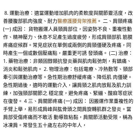
8. 運動治療：適當運動增加肌肉的柔軟度與關節靈活度，改
善腰腹部肌肉強度、耐力
醫療護腰背架推薦
。 二、肩頸疼痛
(一) 成因： 貨物搬運人員頸肩部位，因姿勢不良、重複性動
作、精神壓力、休息不足產生過度疲勞，形成肩頸部肌 筋膜
疼痛症候群。常見症狀在單側或兩側的肩頸僵硬及疼痛，同
時產生一個或數個壓痛點，嚴重更可誘 發頭痛。 (二) 治療：
1. 藥物治療：非類固醇類抗發炎藥與肌肉鬆弛劑，有鎮痛、
消炎和鬆弛肌肉。 2. 物理治療：包括電療、冷熱敷等、頸部
牽引與運動治療等。急性期治療舒緩疼痛、降低肌 肉僵硬。
急性期過後，適時的運動介入，讓肩頸之肌肉放鬆及肌力訓
練，加強頸部關節之 穩定度，避免疼痛、緊繃、酸麻等症狀
在復發。 4 三、肩關節疼痛 (一) 成因： 因搬運作業重複性的
手臂上舉，易形成肩峰與肱骨頭之間肩旋轉肌群之發炎。當
肩部受傷疼痛而不敢活 動導致粘黏，肩關節活動受限，稱為
冰凍肩。常發生五十歲左右的中年人，