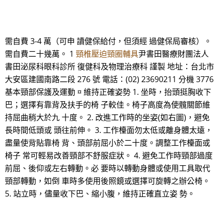
需自費 3-4 萬（可申 讀健保給付，但須經 過健保局審核）。
需自費二十幾萬。 1
頸椎壓迫頸圈輔具
尹書田醫療財團法人
書田泌尿科眼科診所 復健科及物理治療科 謹製 地址：台北市
大安區建國南路二段 276 號 電話：(02) 23690211 分機 3776
基本頸部保護及運動 ¤ 維持正確姿勢 1. 坐時，抬頭挺胸收下
巴；選擇有靠背及扶手的椅 子較佳。椅子高度為使髖關節維
持屈曲稍大於九 十度。 2. 改進工作時的坐姿(如右圖)，避免
長時間低頭或 頭往前伸。 3. 工作檯面勿太低或離身體太遠，
盡量使背貼靠椅 背、頭部前屈小於二十度。調整工作檯面或
椅子 常可輕易改善頸部不舒服症狀。 4. 避免工作時頸部過度
前屈、後仰或左右轉動。必 要時以轉動身體或使用工具取代
頸部轉動，如倒 車時多使用後照鏡或選擇可旋轉之辦公椅。
5. 站立時，儘量收下巴、縮小腹，維持正確直立姿 勢。