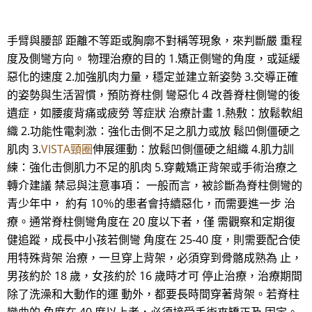
手臂與腰部 距離不等距或胸廓不對稱等現象，來判斷嚴 重程
度及側彎方向。 物理治療的目的 1.矯正側彎的角度，或延緩
惡化的速度 2.加強肌肉力量，穩定並建立新姿勢 3.交導正確
的姿勢與生活習慣，預防脊柱側 彎惡化 4 改善脊柱側彎的後
遺症，如腰痠背痛或疲勞 等症狀 治療計畫 1.熱敷：放鬆軟組
織 2.功能性電刺激：強化击側不足之肌力或放 鬆凹側僵硬之
肌肉 3.
VISTA頸圈
伸展運動：放鬆凹側僵硬之組織 4.肌力訓
練：強化击側肌力不足的肌肉 5.穿戴矯正背架或手術治療之
轉介建議 禁忌與注意事項： 一般而言，被診斷為脊柱側彎的
青少年中， 約有 10％的患者會持續惡化，而需要進一步 治
療。通常脊柱側彎角度在 20 度以下者，僅 需觀察和定期復
健追蹤，成長中小孩若側彎 角度在 25-40 度，則需要配合使
用特殊背架 治療，一旦穿上背架，必須穿到骨骼成熟為 止，
男孩約於 18 歲，女孩約於 16 歲時才可 停止治療，治療期間
除了洗澡和大動作的運 動外，都要長時間穿著背架。若脊柱