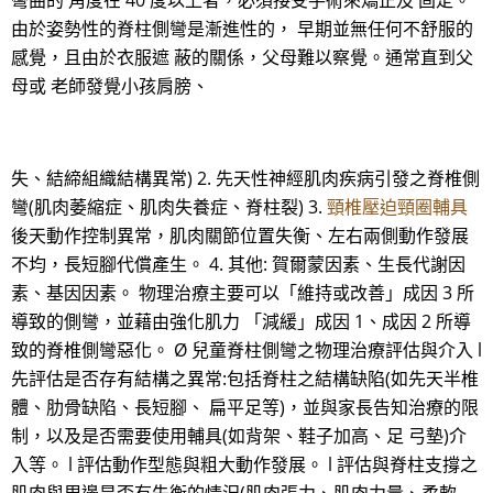
彎曲的 角度在 40 度以上者，必須接受手術來矯正及 固定。
由於姿勢性的脊柱側彎是漸進性的， 早期並無任何不舒服的
感覺，且由於衣服遮 蔽的關係，父母難以察覺。通常直到父
母或 老師發覺小孩肩膀、
失、結締組織結構異常) 2. 先天性神經肌肉疾病引發之脊椎側
彎(肌肉萎縮症、肌肉失養症、脊柱裂) 3.
頸椎壓迫頸圈輔具
後天動作控制異常，肌肉關節位置失衡、左右兩側動作發展
不均，長短腳代償產生。 4. 其他: 賀爾蒙因素、生長代謝因
素、基因因素。 物理治療主要可以「維持或改善」成因 3 所
導致的側彎，並藉由強化肌力 「減緩」成因 1、成因 2 所導
致的脊椎側彎惡化。 Ø 兒童脊柱側彎之物理治療評估與介入 l
先評估是否存有結構之異常:包括脊柱之結構缺陷(如先天半椎
體、肋骨缺陷、長短腳、 扁平足等)，並與家長告知治療的限
制，以及是否需要使用輔具(如背架、鞋子加高、足 弓墊)介
入等。 l 評估動作型態與粗大動作發展。 l 評估與脊柱支撐之