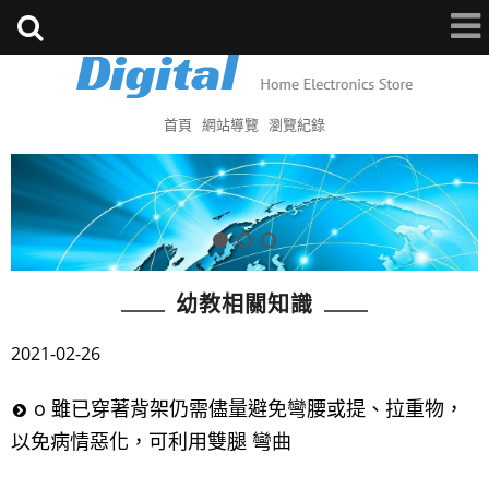
首頁
網站導覽
瀏覽紀錄
幼教相關知識
2021-02-26
o 雖已穿著背架仍需儘量避免彎腰或提、拉重物，
以免病情惡化，可利用雙腿 彎曲