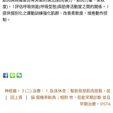
肌肉與周邊是否有失衡的情況(肌肉張力、肌肉力量、柔軟
度)。 l 評估呼吸效能(呼吸型態)與肋骨活動度之間的關係。 l
提供個別化之運動訓練強化肌群、改善柔軟度、增進動作控
制。
神經痛。 3 (二) 治療： 1. 臥床休息：幫助背部肌肉放鬆，促
|
回上頁
|
損 傷機率較高；相對 地，若能早期診斷 並且
早期治療，VISTA