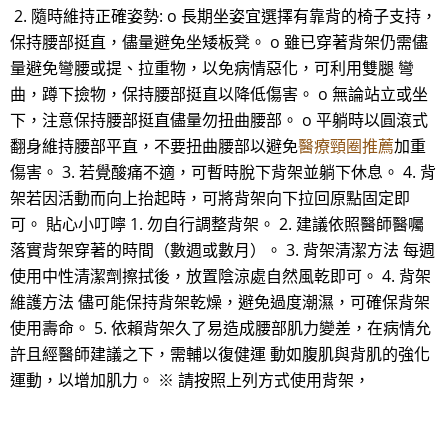
2. 隨時維持正確姿勢: o 長期坐姿宜選擇有靠背的椅子支持，
保持腰部挺直，儘量避免坐矮板凳。 o 雖已穿著背架仍需儘
量避免彎腰或提、拉重物，以免病情惡化，可利用雙腿 彎
曲，蹲下撿物，保持腰部挺直以降低傷害。 o 無論站立或坐
下，注意保持腰部挺直儘量勿扭曲腰部。 o 平躺時以圓滾式
翻身維持腰部平直，不要扭曲腰部以避免
醫療頸圈推薦
加重
傷害。 3. 若覺酸痛不適，可暫時脫下背架並躺下休息。 4. 背
架若因活動而向上抬起時，可將背架向下拉回原點固定即
可。 貼心小叮嚀 1. 勿自行調整背架。 2. 建議依照醫師醫囑
落實背架穿著的時間（數週或數月）。 3. 背架清潔方法 每週
使用中性清潔劑擦拭後，放置陰涼處自然風乾即可。 4. 背架
維護方法 儘可能保持背架乾燥，避免過度潮濕，可確保背架
使用壽命。 5. 依賴背架久了易造成腰部肌力變差，在病情允
許且經醫師建議之下，需輔以復健運 動如腹肌與背肌的強化
運動，以增加肌力。 ※ 請按照上列方式使用背架，