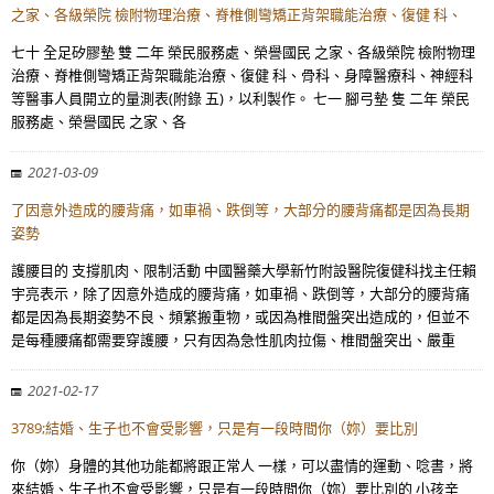
之家、各級榮院 檢附物理治療、脊椎側彎矯正背架職能治療、復健 科、
七十 全足矽膠墊 雙 二年 榮民服務處、榮譽國民 之家、各級榮院 檢附物理
治療、脊椎側彎矯正背架職能治療、復健 科、骨科、身障醫療科、神經科
等醫事人員開立的量測表(附錄 五)，以利製作。 七一 腳弓墊 隻 二年 榮民
服務處、榮譽國民 之家、各
2021-03-09
了因意外造成的腰背痛，如車禍、跌倒等，大部分的腰背痛都是因為長期
姿勢
護腰目的 支撐肌肉、限制活動 中國醫藥大學新竹附設醫院復健科找主任賴
宇亮表示，除了因意外造成的腰背痛，如車禍、跌倒等，大部分的腰背痛
都是因為長期姿勢不良、頻繁搬重物，或因為椎間盤突出造成的，但並不
是每種腰痛都需要穿護腰，只有因為急性肌肉拉傷、椎間盤突出、嚴重
2021-02-17
3789;結婚、生子也不會受影響，只是有一段時間你（妳）要比別
你（妳）身體的其他功能都將跟正常人 一樣，可以盡情的運動、唸書，將
來結婚、生子也不會受影響，只是有一段時間你（妳）要比別的 小孩辛