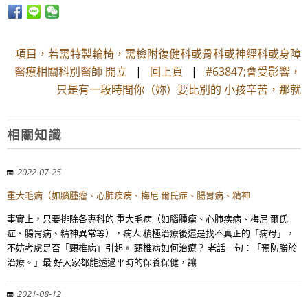
項目，若需特製輪椅，需檢附復健科或骨科或神經科或身障
醫療相關科別醫師 開立
|
回上頁
|
#63847;會受影響，
只是有一段時間你（妳）要比別的 小孩辛苦，那就
相關知識
2022-07-25
重大毛病（如腦腫瘤、心肺疾病、梅尼 爾氏症、腸胃病、精神
事實上，只要排除各專科的 重大毛病（如腦腫瘤、心肺疾病、梅尼 爾氏
症、腸胃病、精神異常等），病人 積極治療後還是找不真正的「病母」，
不妨考慮是否「頸椎病」引起。 頸椎病如何治療？ 老話一句：「預防勝於
治療。」最 好大家都能透過平時的保養保健，讓
2021-08-12