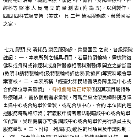
檢附物理治療、職能治療、復健 科、骨科、身障醫療科、神
經科等 醫 事 人 員 開 立 的 量 測 表 ( 附 錄 五)，以利製作。
四四 四柱式頸支架（美式） 具 二年 榮民服務處、榮譽國民
之家、
七九 膠頭 只 消耗品 榮民服務處、榮譽國民 之家、各級榮院
註記： 一、本表所列之輔具項目，若需特製輪椅，需檢附復
健科或骨科或神經科或身障醫療相關科別醫師 開立之診斷書
(敘明申請特製輪椅)及特製輪椅評估表(附錄四)等資料報會專
案審核。 二、本表所稱「經臺北榮民總醫院身障重建中心或
合約單位專業量製」，
脊椎側彎矯正背架
係因其項目屬特殊
醫療輔具， 需依個別需求量製，可親至臺北榮民總醫院身障
重建中心或合約單位量製，或配合該中心、合約 單位國內巡
迴服務時親臨訂製；若義肢申請者無法親臨該中心或合約單
位配置，受理機構亦可協 調該中心或合約單位另行派員主動
服務量製。 三、附錄一列屬同功能性輔具項目及申請限制：