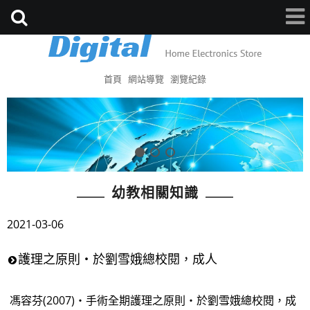
首頁
網站導覽
瀏覽紀錄
幼教相關知識
2021-03-06
護理之原則‧於劉雪娥總校閱，成人
馮容芬(2007)‧手術全期護理之原則‧於劉雪娥總校閱，成