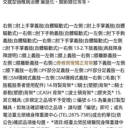
交感型頸椎病治療 盤退化、關節錯位等等。
右側 □肘上手掌義肢(自體驅動式)一左側 □肘上手掌義肢(自體
驅動式)一右側 □肘下手鉤義肢(自體驅動式)一左側 □肘下手鉤
義肢(自體驅動式)一右側 □肘下手掌義肢(自體驅動式)一左側
□肘下手掌義肢(自體驅動式)一右側 13-2.下肢義肢(具肢障身
障證明) □膝上義肢一左側 □膝上義肢一右側 □膝離斷義肢一
左側 □膝離斷義肢一右側 □
脊椎側彎矯正背架
膝下義肢一左側
□膝下義肢一右側 □PF部分足義肢一左側 □PF部分足義肢一右
側 □SM珊姆式義肢一左側 □SM珊姆式義肢一右側 □毛套(下
肢截肢患者使用配件) 14.特製背架* □騎士(塑膠)背架* □騎士
泰勒(塑膠)背架* □CASH 背架* □波士頓背架* □膠夾克* 15.
其它輔具: (非規定之品項不予受理) □ 編號 6-15 為量身訂製型
輔具，如無法確認確切之品項， 請勾選「編號」即可；或先
電洽臺北榮總身障重建中心 (TEL:2875-7385)或合約單位(依
公告)確認品項後勾選。 *項目:經臺北榮民總醫院身障重建中