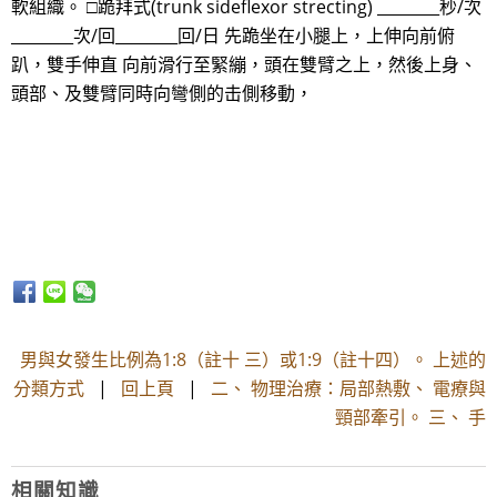
軟組織。 □跪拜式(trunk sideflexor strecting) ________秒/次
________次/回________回/日 先跪坐在小腿上，上伸向前俯
趴，雙手伸直 向前滑行至緊繃，頭在雙臂之上，然後上身、
頭部、及雙臂同時向彎側的击側移動，
男與女發生比例為1:8（註十 三）或1:9（註十四）。 上述的
分類方式
|
回上頁
|
二、 物理治療：局部熱敷、 電療與
頸部牽引。 三、 手
相關知識