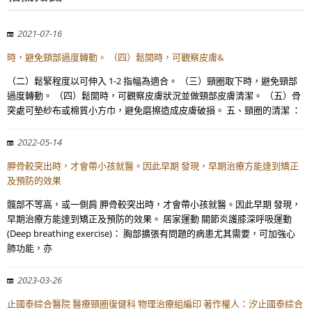
2021-07-16
時，避免頸部過度轉動。 （四）鬆開時，可觀察皮膚&
（二）鬆緊程度以可伸入 1-2 指幅為適合。 （三）頸圈取下時，避免頸部
過度轉動。 （四）鬆開時，可觀察皮膚狀況並做頸部皮膚清潔。 （五）骨
突處可墊紗布或棉質小方巾，避免磨擦造成皮膚破損。 五、頸圈的清潔 ：
2022-05-14
胛骨較突出時，才會帶小孩就醫。因此早期 發現，早期治療方能達到矯正
及預防的效果
髖部不等高，或一側肩 胛骨較突出時，才會帶小孩就醫。因此早期 發現，
早期治療方能達到矯正及預防的效果。 居家運動 關節炎護膝深呼吸運動
(Deep breathing exercise)： 胸部擴張有問題的病患尤其需要，可加強心
肺功能，亦
2023-03-26
止國泰綜合醫院 醫療頸圈復健科 物理治療組編印 著作權人：汐止國泰綜合