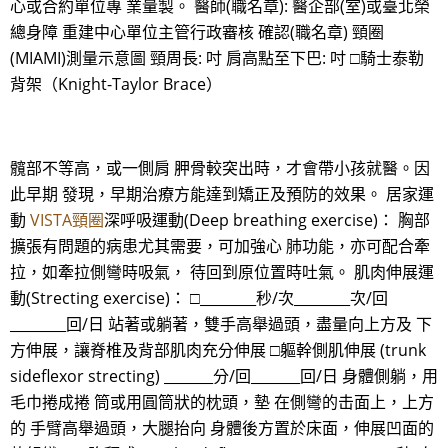
心或合約單位專 業量製。 醫師(職名章): 醫企部(室)或臺北榮
總身障 重建中心單位主管行政審核 確認(職名章) 頸圈
(MIAMI)測量示意圖 頸周長: 吋 肩高點至下巴: 吋 □騎士泰勒
背架（Knight-Taylor Brace）
髖部不等高，或一側肩 胛骨較突出時，才會帶小孩就醫。因
此早期 發現，早期治療方能達到矯正及預防的效果。 居家運
動
VISTA頸圈
深呼吸運動(Deep breathing exercise)： 胸部
擴張有問題的病患尤其需要，可加強心 肺功能，亦可配合牽
拉，如牽拉側彎時吸氣， 待回到原位置時吐氣。 肌肉伸展運
動(Strecting exercise)： □________秒/次________次/回
________回/日 站著或躺著，雙手高舉過頭，盡量向上方及 下
方伸展，讓脊椎及背部肌肉充分伸展 □軀幹側肌伸展 (trunk
sideflexor strecting) _______分/回_______回/日 身體側躺，用
毛巾捲成捲 筒或用圓筒狀的枕頭，墊 在側彎的击面上，上方
的 手臂高舉過頭，大腿抬向 身體後方置於床面，伸展凹面的