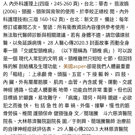
人 內外科護理上(四版，245-260 頁)‧台北：華杏。 翁淑娟
(2006)‧頸圈、頸架與背架的使用‧於李皎正總校 閱，內外
科護理技術(三版 160-162 頁)‧台北：新文京。 備註：每年
修訂或審閱乙次。 警語：所有衛教資訊內容僅供參考使用，
無法取代醫師診斷與相關建議，若有 身體不適，請您儘速就
醫，以免延誤病情。 28 人醫心傳2020.3 封面故事 而動全身
牽一頸 「交感型頸椎病」 （以下簡稱為「頸椎 病」）可以說
是一個 現代人常犯的文明 病。頸椎雖然只短短 七節，但因特
殊的解 剖結構及生理功能，
美國aspen
卻是我們人體最重要
的「樞紐」：上承顱 骨、頭腦、五官，下 接 軀 幹、 四 肢、
內 臟，外有層層筋膜、 肌肉、血管，內含感 覺、運動、交感
神經 通路。位處人體要衝 地帶，功能自然非常 重要。但也因
目標過 於顯露，易攻難守， 「病魔」環伺，時時 覬覦，必欲
犯之而後 快， 包 括 急 性 的 車 禍、外傷、撞擊，慢 性的筋
骨勞損、椎間 護頸保命 健頸強身 文／簡瑞騰 斗六慈濟醫院
院長、大林慈濟醫院副院長 圖／于劍興、簡瑞騰醫師 治療前
的自律神經症狀評估表。 29 人醫心傳2020.3 大林慈濟醫院