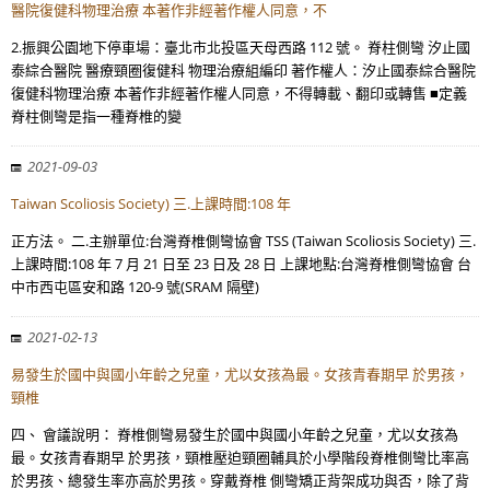
醫院復健科物理治療 本著作非經著作權人同意，不
2.振興公園地下停車場：臺北市北投區天母西路 112 號。 脊柱側彎 汐止國
泰綜合醫院 醫療頸圈復健科 物理治療組編印 著作權人：汐止國泰綜合醫院
復健科物理治療 本著作非經著作權人同意，不得轉載、翻印或轉售 ■定義
脊柱側彎是指一種脊椎的變
2021-09-03
Taiwan Scoliosis Society) 三.上課時間:108 年
正方法。 二.主辦單位:台灣脊椎側彎協會 TSS (Taiwan Scoliosis Society) 三.
上課時間:108 年 7 月 21 日至 23 日及 28 日 上課地點:台灣脊椎側彎協會 台
中市西屯區安和路 120-9 號(SRAM 隔壁)
2021-02-13
易發生於國中與國小年齡之兒童，尤以女孩為最。女孩青春期早 於男孩，
頸椎
四、 會議說明： 脊椎側彎易發生於國中與國小年齡之兒童，尤以女孩為
最。女孩青春期早 於男孩，頸椎壓迫頸圈輔具於小學階段脊椎側彎比率高
於男孩、總發生率亦高於男孩。穿戴脊椎 側彎矯正背架成功與否，除了背