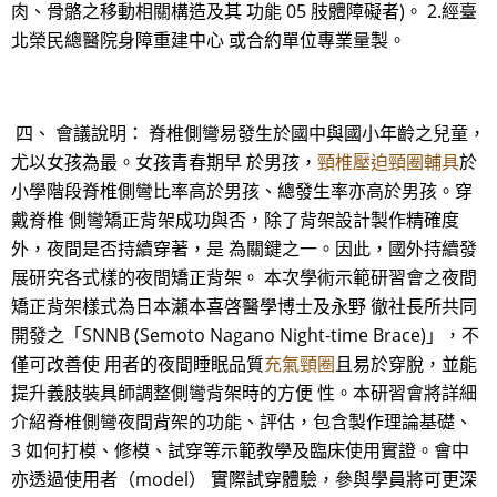
肉、骨骼之移動相關構造及其 功能 05 肢體障礙者)。 2.經臺
北榮民總醫院身障重建中心 或合約單位專業量製。
四、 會議說明： 脊椎側彎易發生於國中與國小年齡之兒童，
尤以女孩為最。女孩青春期早 於男孩，
頸椎壓迫頸圈輔具
於
小學階段脊椎側彎比率高於男孩、總發生率亦高於男孩。穿
戴脊椎 側彎矯正背架成功與否，除了背架設計製作精確度
外，夜間是否持續穿著，是 為關鍵之一。因此，國外持續發
展研究各式樣的夜間矯正背架。 本次學術示範研習會之夜間
矯正背架樣式為日本瀨本喜啓醫學博士及永野 徹社長所共同
開發之「SNNB (Semoto Nagano Night-time Brace)」，不
僅可改善使 用者的夜間睡眠品質
充氣頸圈
且易於穿脫，並能
提升義肢裝具師調整側彎背架時的方便 性。本研習會將詳細
介紹脊椎側彎夜間背架的功能、評估，包含製作理論基礎、
3 如何打模、修模、試穿等示範教學及臨床使用實證。會中
亦透過使用者（model） 實際試穿體驗，參與學員將可更深