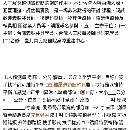
入了解脊椎側彎夜間背架的作用。 本研習會內容由淺入深，
涵蓋理論、評估與實務，是一場非常難得的研討 課程，竭誠
歡迎義肢裝具師、復健科醫師、物理治療師、職能治療師及
輔具相 關從業人員等，踴躍報名參與。 五、 主辦單位： (一)
主辦：台灣義肢裝具學會、台灣人工肢體及輔具研究學會
(二)合辦：臺北榮民總醫院身障重建中心、
1.人體測量 身高： 公分 體重： 公斤 2.坐姿平衡 □良好 □雙
手扶持尚可維持平衡 □
頸椎壓迫頸圈輔具
雙手扶持難以維持
平衡 3.感覺 □正常 □異常 4.壓瘡部位 □無 □有，大小____公分
×____公分，位置： 5.輪椅尺寸量測： 座寬 __________吋 座深
___________吋 座寬=測量臀部最寬的部分加 1~2 吋 座深=測量
臀至膝窩長度
充氣頸圈
減 1 吋 6.特製輪椅類型： 小腿靠 可拆
腳踏板 升降腳踏板 扶手形式 扶手樣式 □不銹鋼特製輪椅(活