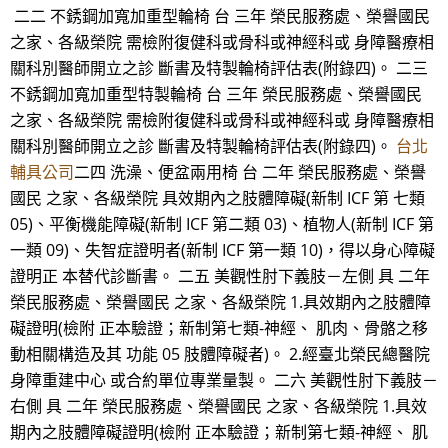
二二 不銹鋼加寬加重型輪椅 台 三年 榮民服務處、榮譽國民
之家、各級榮院 需檢附復健科或骨科或神經科或 身障醫療相
關科別醫師開立之診 斷書及特製輪椅評估表(附錄四)。 二三
不銹鋼加寬加重型特製輪椅 台 三年 榮民服務處、榮譽國民
之家、各級榮院 需檢附復健科或骨科或神經科或 身障醫療相
關科別醫師開立之診 斷書及特製輪椅評估表(附錄四)。
台北
輔具公司
二四 洗澡、便盆兩用椅 台 二年 榮民服務處、榮譽
國民 之家、各級榮院 具效期內之肢體障礙(新制 ICF 第 七類
05)、平衡機能障礙(新制 ICF 第二類 03)、植物人(新制 ICF 第
一類 09)、失智症證明者(新制 ICF 第一類 10)，得以身心障礙
證明正 本替代診斷書。 二五 美觀性肘下義肢－左側 具 二年
榮民服務處、榮譽國民 之家、各級榮院 1.具效期內之肢體障
礙證明(檢附 正本驗證；新制第七類-神經、 肌肉、骨骼之移
動相關構造及其 功能 05 肢體障礙者)。 2.經臺北榮民總醫院
身障重建中心 或合約單位專業量製。 二六 美觀性肘下義肢－
右側 具 二年 榮民服務處、榮譽國民 之家、各級榮院 1.具效
期內之肢體障礙證明(檢附 正本驗證；新制第七類-神經、 肌