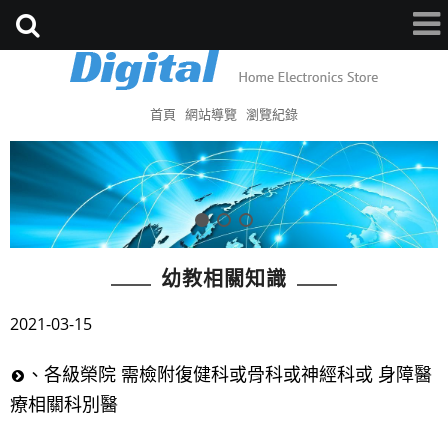
首頁
網站導覽
瀏覽紀錄
幼教相關知識
2021-03-15
、各級榮院 需檢附復健科或骨科或神經科或 身障醫
療相關科別醫