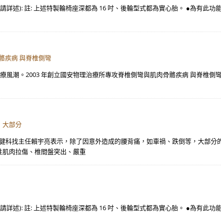
 □其他(請詳述): 註: 上述特製輪椅座深都為 16 吋、後輪型式都為實心胎。 ●為有
骼疾病 與脊椎側彎
治療風潮。2003 年創立國安物理治療所專攻脊椎側彎與肌肉骨骼疾病 與脊椎側彎
，大部分
復健科找主任賴宇亮表示，除了因意外造成的腰背痛，如車禍、跌倒等，大部分
性肌肉拉傷、椎間盤突出、嚴重
 □其他(請詳述): 註: 上述特製輪椅座深都為 16 吋、後輪型式都為實心胎。 ●為有