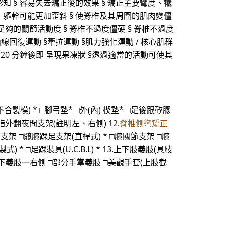
知 § 容易失去矯正後的效果 § 矯正主要彎度、犧
，軀幹可能更加歪斜 § 使脊椎及其周圍的肌肉變僵
 足夠的關節活動度 § 脊椎不過度僵硬 § 脊椎不過度
曲線回復運動 §牽拉運動 §肌力強化運動 / 核心肌群
約 20 分鐘後即 呈現果凍狀 §透過適當的活動可使其
不合製模) * □腳弓墊* □外(內) 楔墊* □足後跟矽膠
指外翻夜間支架(註明左、右側) 12.
脊椎側彎矯正
肢支架 □髖膝踝足支架(直桿式) * □膝關節支架 □膝
 * □足踝裝具(U.C.B.L) * 13.上下肢義肢(具肢
肘下義肢一右側 □部分手掌義肢 □美觀手套(上肢截