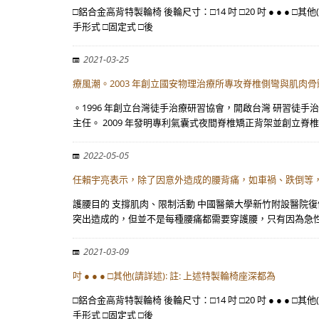
□鋁合金高背特製輪椅 後輪尺寸：□14 吋 □20 吋 ● ● ●
手形式 □固定式 □後
2021-03-25
療風潮。2003 年創立國安物理治療所專攻脊椎側彎與肌肉骨
。1996 年創立台灣徒手治療研習協會，開啟台灣 研習徒手
主任。 2009 年發明專利氣囊式夜間脊椎矯正背架並創立脊椎
2022-05-05
任賴宇亮表示，除了因意外造成的腰背痛，如車禍、跌倒等
護腰目的 支撐肌肉、限制活動 中國醫藥大學新竹附設醫院
突出造成的，但並不是每種腰痛都需要穿護腰，只有因為急
2021-03-09
吋 ● ● ● □其他(請詳述): 註: 上述特製輪椅座深都為
□鋁合金高背特製輪椅 後輪尺寸：□14 吋 □20 吋 ● ● ●
手形式 □固定式 □後