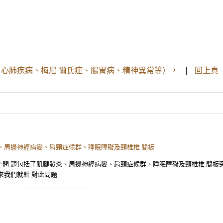
心肺疾病、梅尼 爾氏症、腸胃病、精神異常等），
|
回上頁
、周邊神經病變、肩頸症候群、睡眠障礙及頸椎椎 間板
問 題包括了肌腱發炎、周邊神經病變、肩頸症候群、睡眠障礙及頸椎椎 間板
來我們就針 對此問題