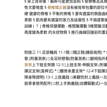
§ 穿上背架後，軀幹可能更加歪斜 § 使脊椎及其
牲次要彎度 §
脊椎矯正器
沒有被背架包覆的部位可
硬 健康的脊椎 § 平衡的脊椎 § 要有適當的側面曲
柔軟 § 肌肉要有適當的張力及延展性 § 不過度緊繃
訓練 ( ？ ) 脊椎保健運動 - 椎間盤運動 §椎
再度變為柔軟 的水狀物質 § 進行曲線回復前的重
附錄三 11.足部輔具 11-1鞋 □矯正鞋(糖尿病用) *
墊 (附量測表) □全足矽膠墊(附量測表) □腳拇指
背架
上下肢支架類 12-1□上肢支架-伸腕支架 (附量
踝足支架(直桿式) * □髕骨承重支架* 12-4下肢踝足支
障身障證明) 13-1.上肢義肢 □美觀性肘上義肢
肢患者使用配件) □肘上手鉤義肢(自體驅動式)一左