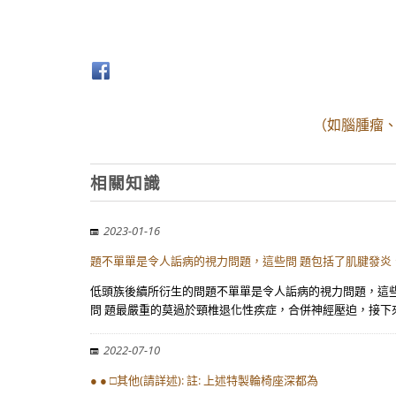
（如腦腫瘤、
相關知識
2023-01-16
題不單單是令人詬病的視力問題，這些問 題包括了肌腱發炎
低頭族後續所衍生的問題不單單是令人詬病的視力問題，這些
問 題最嚴重的莫過於頸椎退化性疾症，合併神經壓迫，接下
2022-07-10
● ● □其他(請詳述): 註: 上述特製輪椅座深都為