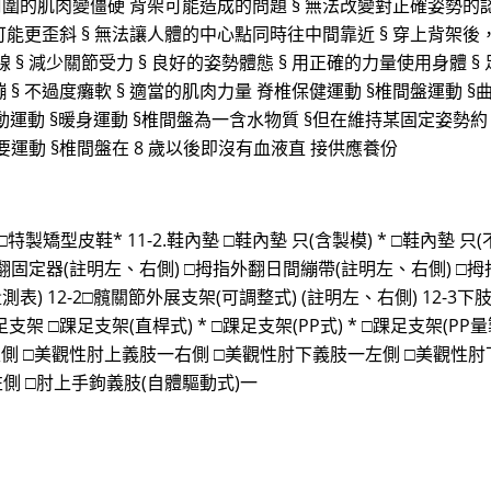
周圍的肌肉變僵硬 背架可能造成的問題 § 無法改變對正確姿勢的認
能更歪斜 § 無法讓人體的中心點同時往中間靠近 § 穿上背架後
線 § 減少關節受力 § 良好的姿勢體態 § 用正確的力量使用身體 §
 § 不過度癱軟 § 適當的肌肉力量 脊椎保健運動 §椎間盤運動 §
間盤活動運動 §暖身運動 §椎間盤為一含水物質 §但在維持某固定姿勢
要運動 §椎間盤在 8 歲以後即沒有血液直 接供應養份
 □特製矯型皮鞋* 11-2.鞋內墊 □鞋內墊 只(含製模) * □鞋內墊 只(
外翻固定器(註明左、右側) □拇指外翻日間繃帶(註明左、右側) □拇
測表) 12-2□髖關節外展支架(可調整式) (註明左、右側) 12-3下
架 □踝足支架(直桿式) * □踝足支架(PP式) * □踝足支架(PP量製式)
一左側 □美觀性肘上義肢一右側 □美觀性肘下義肢一左側 □美觀性
側 □肘上手鉤義肢(自體驅動式)一