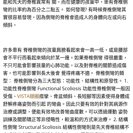
能和先天的脊椎異常有 關，而在健康的孩童中，患有脊椎側
彎的比率約為百分之二點五。 如何發現? 有時候脊椎側彎其
實很容易發現，因為側彎的脊椎會造成人的身體向左或向右
傾斜，
許多患有 脊椎側彎的孩童肩膀看起來會一高一低，或是腰部
會不平行而看起來傾向於某一邊。如果脊椎側彎 得很嚴重，
不只可能會影響孩童的心肺功能，以及對脊椎的關節造成傷
害，也可能影響到長大後會 覺得疼痛不適。 脊椎側彎的類
型： 脊椎側彎分為三大型態：功能性、結構性和原發性。 1.
功能性脊椎側彎 Functional Scoliosis 功能性脊椎側彎一般因
受傷、
VISTA頸圈
痙攣、骨盆傾斜、長短腳等因素使得身體成
舒解疼痛姿勢而引起 的彎曲。因此只要有效的針對其病源作
治療或調整，便能有效地改善彎曲度數。可以透過運動 姿勢
訓練及關節矯正等非侵略性，較溫和的方式來治療。 2. 結構
性側彎 Structural Scoliosis 結構性側彎則是先天脊椎結構不