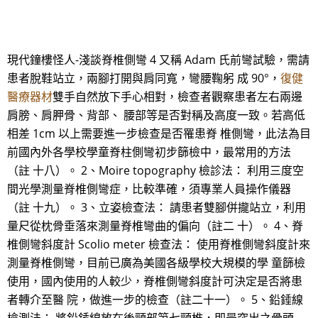
現代鐘樓怪人-淺談脊椎側彎 4 又稱 Adam 氏前彎試驗，需請
患者脫鞋站立，兩腳打開與肩同寬，彎腰鞠躬 成 90°，
復健
醫療器材
雙手自然放下手心相對，檢查者觀察患者左右兩邊
肩膀、肩胛骨、背部、 腰部等是否對稱及高度一致。若高低
相差 1cm 以上需要進一步檢查是否罹患脊 椎側彎，此法為目
前國內外各學校學童脊柱側彎初步篩檢中，最常用的方法
（註 十八）。 2、Moire topography 檢診法： 利用三度空
間光學測量脊椎側彎症，比較準確，須專業人員操作儀器
（註 十九）。 3、立姿檢查法： 請患者雙腳併攏站立，利用
量尺從枕骨垂落來測量脊椎彎曲的偏向（註二 十）。 4、脊
椎側彎斜度計 Scolio meter 檢查法： 使用脊椎側彎斜度計來
測量脊椎側彎，目前已廣為美國各級學校大規模的學 童篩檢
使用，國內使用的人較少，脊椎側彎斜度計可決定是否將患
者轉介至醫 院，做進一步的檢查（註二十一）。 5、鉛錘線