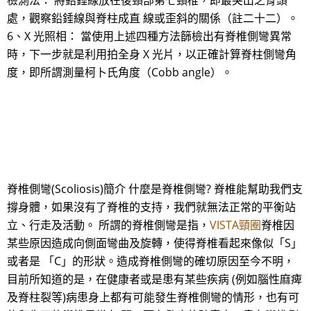
檢測法： 將鉛錘線放在後頸部第七頸椎，即最突出之骨頭
處，觀察鉛錘線與脊柱成直 線或歪斜的關係（註二十二）。
6、X 光照相： 當使用上述四種方法篩檢出有脊椎側彎異常
時，下一步就是利用拍全身 X 光片，以正確計算脊柱側彎角
度，即所謂測量柯卜氏角度（Cobb angle）。
脊椎側彎(Scoliosis)簡介 什麼是脊椎側彎? 脊椎能幫助我們支
撐身體，如果沒有了脊椎的支持，我們就無法正常的平衡站
立、行走及活動。 所謂的脊椎側彎是指，
VISTA頸圈
脊椎因
某些原因造成向側面彎曲及旋轉，使得脊椎看起來像似「S」
或者是 「C」的形狀。造成脊椎側彎的確切原因至今不明，
目前所知道的是，在健康者或是患有某些疾病 (例如腦性麻痺
及脊柱裂等)病患身上都有可能發生脊椎側彎的情形，也有可