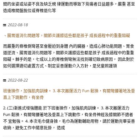
間的坐姿或站姿不良及缺乏規 律運動而導致下背痛者日益趨多，嚴重 甚至
造成椎間盤脫位或脊椎退化等
2022-08-18
、腸胃道消化問題等，關節炎護膝這些都是孩子 成長過程中的重重阻礙
而嚴重的脊椎側彎甚至會壓迫到身體 內的臟器，造成心肺功能問題、胃食
道逆流、腸胃道消化問題等，關節炎護膝這些都是孩子 成長過程中的重重
阻礙。棘手的是，七成以上的脊椎側彎無法找到確切致病原因， 因此對於
如何選擇適切處置方式、制定妥善運動介入方針，是兒童照護領
2022-08-22
班後操作，加強肌肉訓練。 3. 本次搬運活力 Fun 鬆操，有關彎腰著地及垂
直上下跳動作，有坐骨
2. (三)漸進式增強體能 於下班後操作，加強肌肉訓練。 3. 本次搬運活力
Fun 鬆操，有關彎腰著地及垂直上下跳動作，有坐骨神經及膝關節不適者
不 宜勉強。 4. 本次毛巾健身操，毛巾為運動輔助用物，請於運動完畢妥善
收納，避免工作中隨意批掛， 造成