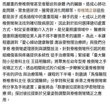
而嚴重的脊椎側彎甚至會壓迫到身體 內的臟器，造成心肺功
能問題、胃食道逆流、腸胃道消化問題等，
脊椎矯正器
這些
都是孩子 成長過程中的重重阻礙。棘手的是，七成以上的脊
椎側彎無法找到確切致病原因， 因此對於如何選擇適切處置
方式、制定妥善運動介入方針，是兒童照護領域中， 醫療與
健康照護相關從業人員不得不審慎思考的議題。 為此，本課
程邀請到「愛心婦幼健康聯盟 唐詠雯物理治療師」與我們分
享脊 椎側彎處理原則與調整技法，針對脊椎側彎所引起的軟
組織傷害與疼痛提供系統性 徒手治療策略；緊接著「臺大醫
院小兒骨科主任 王廷明醫師」將聚焦在幼年型脊 椎側彎之手
術矯正方式，透由相關術式的介紹進一步瞭解兒童脊椎側彎
手術的評估 與治療策略。 課程的下半場，則邀請「馬偕醫院
脊椎骨科主任 張定國醫師」分享特殊兒童 疾患之脊椎側彎案
例分享及手術處置；最後將由「群康彼拉提斯彭伊君物理治
療 師」探討彼拉提斯於兒童姿勢調整與脊椎側彎矯正之應
用，