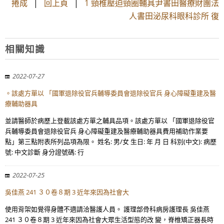
捲成
|
回上頁
|
1 頸椎壓迫頸圈輔具尹書田醫療財團法
人書田泌尿科眼科診所 復
相關知識
2022-07-27
。該處方單以 「國軍退除役官兵輔導委員會退除役官兵 身心障礙重建及醫
療輔助器具
並請醫師於病歷上登載該處方單之輔具品項。該處方單以 「國軍退除役官
兵輔導委員會退除役官兵 身心障礙重建及醫療輔助器具費用補助作業要
點」第三點附表所列品項為限。 姓名: 男/女 生日: 年 月 日 科別(中文): 病歷
號: 中文診斷 身分證號碼: 行
2022-07-25
吳佳燕 241 ３０卷８期 3 近年來因為社會大
使用背架如覺得身體不適請洽醫護人員。 護理部骨科病房護理長 吳佳燕
241 ３０卷８期 3 近年來因為社會大眾生活型態的改 變，脊椎矯正器長時