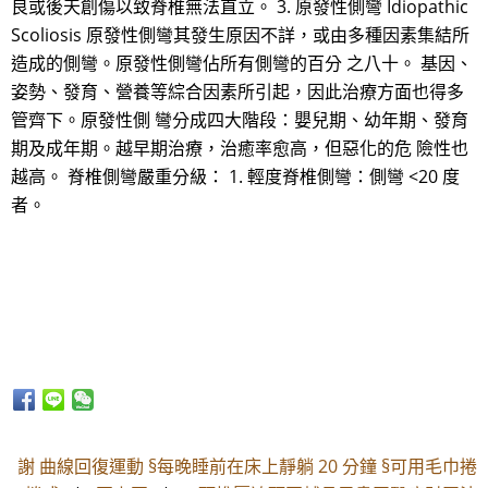
良或後天創傷以致脊椎無法直立。 3. 原發性側彎 Idiopathic
Scoliosis 原發性側彎其發生原因不詳，或由多種因素集結所
造成的側彎。原發性側彎佔所有側彎的百分 之八十。 基因、
姿勢、發育、營養等綜合因素所引起，因此治療方面也得多
管齊下。原發性側 彎分成四大階段：嬰兒期、幼年期、發育
期及成年期。越早期治療，治癒率愈高，但惡化的危 險性也
越高。 脊椎側彎嚴重分級： 1. 輕度脊椎側彎：側彎 <20 度
者。
謝 曲線回復運動 §每晚睡前在床上靜躺 20 分鐘 §可用毛巾捲