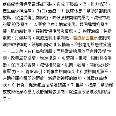
疼痛感會傳導至臀部或下肢，造成 下肢麻、痛、無力情形，
產生坐骨神經痛。 3 (二) 治療： 1. 臥床休息：幫助背部肌肉
放鬆，促進受傷肌肉修復，降低腰椎間盤的壓力，減輕神經
的壓 迫及發炎。 2. 藥物治療：適當使用非類固醇類抗發炎
藥、肌肉鬆弛劑，控制受傷後發炎反應。 3. 物理治療：包括
電療、冷熱敷等，電療是利用電刺激，
醫療頸圈推薦
使肌肉
細胞規律運動，緩解肌肉硬 化及抽痛。冷敷適用於急性疼痛
一、二天內，有止痛和消腫；而熱敷較適用於亞急性及慢 性
期，改善局部循環，增進復原。 4. 背架、束腹：限制脊椎活
動，保持良好姿勢，減輕椎間盤、肌肉、韌帶、關節受到外
來壓 力。 5. 骨盤牽引：對罹患椎間盤突出和腰椎間孔狹窄，
有助拉開椎體間的距離，減輕對神經的壓 迫，減緩疼痛症
狀。 6. 針灸：促進氣血循環及鎮痛。 7. 推拿、按摩：幫助釋
放或降低身心壓力及舒緩緊張肌肉，促進血液循環及組織復
原。