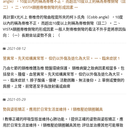
angle），10度以內的稱為脊椎不正， 而超出10度以上則稱為脊椎側彎（註
二）。 二、VISTA頸圈脊椎側彎的形成因素 一
再計算X光片上 脊椎骨的彎曲程度所夾的柯卜氏角（Cobb angle），10度
以內的稱為脊椎不正， 而超出10度以上則稱為脊椎側彎（註二）。 二、
VISTA頸圈脊椎側彎的形成因素 一般人對脊椎側彎的看法不外乎是將原因指
向：（一）長期坐站姿勢不良； （
2021-08-12
管異常、先天結構異常等， 但仍以外傷及退化為大宗。 一、臨床症狀 1
乃由七節的頸椎椎體及椎 間盤環繞保護。 頸椎病變之致病因素相當多，包
括發炎、腫瘤、血管異常、先天結構異常等， 但仍以外傷及退化為大宗。
一、臨床症狀 1. 脖子酸痛、僵硬、活動困難、無法後仰。 2. 單側或雙側的
肩膀，上臂、前臂甚至手指放射痛或麻痺
2021-05-29
勢與姿態矯正，應用於日常生活並維持。 l 頸椎壓迫頸圈輔具
l 教導正確的呼吸型態並維持心肺功能。 l 提供正確的姿勢與姿態矯正，應
用於日常生活並維持。 l 頸椎壓迫頸圈輔具其他: 評估並治療其他可能導致