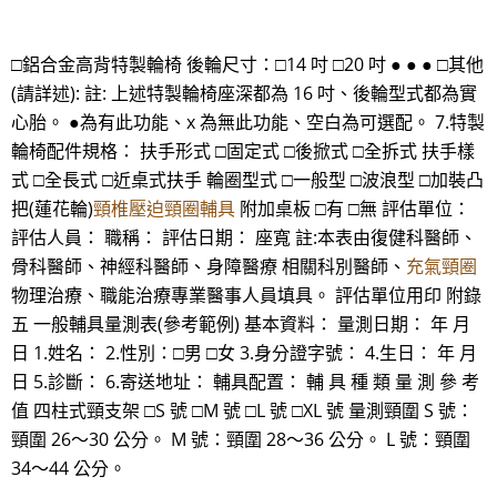
□鋁合金高背特製輪椅 後輪尺寸：□14 吋 □20 吋 ● ● ● □其他
(請詳述): 註: 上述特製輪椅座深都為 16 吋、後輪型式都為實
心胎。 ●為有此功能、x 為無此功能、空白為可選配。 7.特製
輪椅配件規格： 扶手形式 □固定式 □後掀式 □全拆式 扶手樣
式 □全長式 □近桌式扶手 輪圈型式 □一般型 □波浪型 □加裝凸
把(蓮花輪)
頸椎壓迫頸圈輔具
附加桌板 □有 □無 評估單位：
評估人員： 職稱： 評估日期： 座寬 註:本表由復健科醫師、
骨科醫師、神經科醫師、身障醫療 相關科別醫師、
充氣頸圈
物理治療、職能治療專業醫事人員填具。 評估單位用印 附錄
五 一般輔具量測表(參考範例) 基本資料： 量測日期： 年 月
日 1.姓名： 2.性別：□男 □女 3.身分證字號： 4.生日： 年 月
日 5.診斷： 6.寄送地址： 輔具配置： 輔 具 種 類 量 測 參 考
值 四柱式頸支架 □S 號 □M 號 □L 號 □XL 號 量測頸圍 S 號：
頸圍 26～30 公分。 M 號：頸圍 28～36 公分。 L 號：頸圍
34～44 公分。