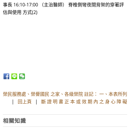
事長 16:10-17:00 （主治醫師） 脊椎側彎夜間背架的穿著評
估與使用 方式(2)
榮民服務處、榮譽國民 之家、各級榮院 註記： 一、本表所列
|
回上頁
|
斷 證 明 書 正 本 或 效 期 內 之 身 心 障 礙
相關知識