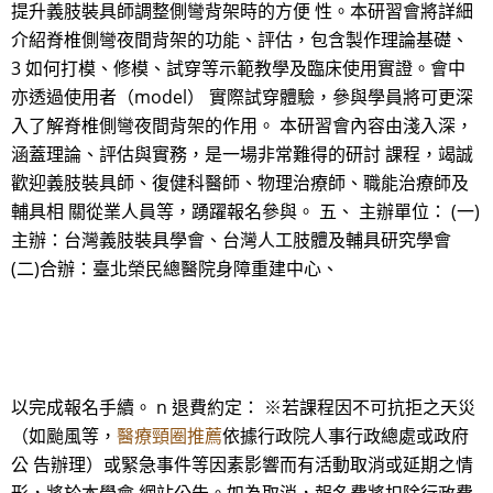
提升義肢裝具師調整側彎背架時的方便 性。本研習會將詳細
介紹脊椎側彎夜間背架的功能、評估，包含製作理論基礎、
3 如何打模、修模、試穿等示範教學及臨床使用實證。會中
亦透過使用者（model） 實際試穿體驗，參與學員將可更深
入了解脊椎側彎夜間背架的作用。 本研習會內容由淺入深，
涵蓋理論、評估與實務，是一場非常難得的研討 課程，竭誠
歡迎義肢裝具師、復健科醫師、物理治療師、職能治療師及
輔具相 關從業人員等，踴躍報名參與。 五、 主辦單位： (一)
主辦：台灣義肢裝具學會、台灣人工肢體及輔具研究學會
(二)合辦：臺北榮民總醫院身障重建中心、
以完成報名手續。 n 退費約定： ※若課程因不可抗拒之天災
（如颱風等，
醫療頸圈推薦
依據行政院人事行政總處或政府
公 告辦理）或緊急事件等因素影響而有活動取消或延期之情