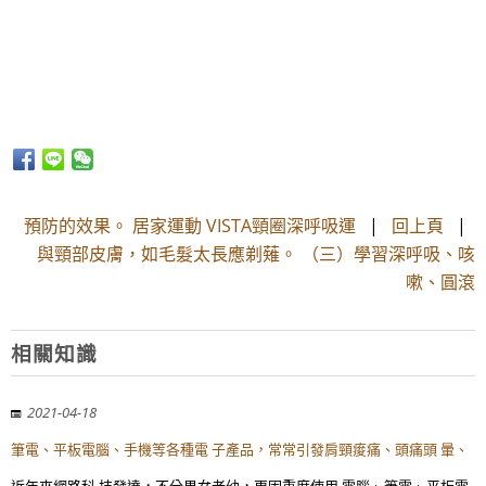
預防的效果。 居家運動 VISTA頸圈深呼吸運
|
回上頁
|
與頸部皮膚，如毛髮太長應剃薙。 （三）學習深呼吸、咳
嗽、圓滾
相關知識
2021-04-18
筆電、平板電腦、手機等各種電 子產品，常常引發肩頸痠痛、頭痛頭 暈、