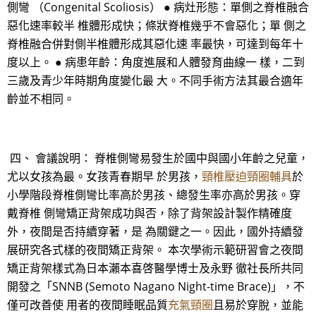
側彎 （Congenital Scoliosis） ● 病灶形態：單側之脊椎融合
惡化速率較半 椎體形成快；條狀脊椎幾乎不會惡化；單 側之
脊椎融合併對側半椎體形成其惡化速 率最快，可達到每年十
度以上。 ● 病患年齡：角度進展和人體發育曲線一 樣，二到
三歲及青少年時期角度變化最 大。不同手術方法其最合適年
齡並不相同。
四、 會議說明： 脊椎側彎易發生於國中與國小年齡之兒童，
尤以女孩為最。女孩青春期早 於男孩，
頸椎壓迫頸圈輔具
於
小學階段脊椎側彎比率高於男孩、總發生率亦高於男孩。穿
戴脊椎 側彎矯正背架成功與否，除了背架設計製作精確度
外，夜間是否持續穿著，是 為關鍵之一。因此，國外持續發
展研究各式樣的夜間矯正背架。 本次學術示範研習會之夜間
矯正背架樣式為日本瀨本喜啓醫學博士及永野 徹社長所共同
開發之「SNNB (Semoto Nagano Night-time Brace)」，不
僅可改善使 用者的夜間睡眠品質
充氣頸圈
且易於穿脫，並能