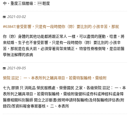
中、重度三個層級：  輕度
2021-03-02
#63847;會受影響，只是有一段時間你（妳）要比別的 小孩辛苦，那就
你（妳）身體的其他功能都將跟正常人 一樣，可以盡情的運動、唸書，將
來結婚、生子也不會受影響，只是有一段時間你（妳）要比別的 小孩辛
苦，那就是在長大前，必須穿著背架來矯正。 特發性脊椎側彎，是目前醫
學無法解釋的疾病
2021-09-05
榮院 註記： 一、本表所列之輔具項目，若需特製輪椅，需檢附
七九 膠頭 只 消耗品 榮民服務處、榮譽國民 之家、各級榮院 註記： 一、本
表所列之輔具項目，若需特製輪椅，需檢附復健科或骨科或神經科或身障
醫療相關科別醫師 開立之診斷書(敘明申請特製輪椅)及特製輪椅評估表(附
錄四)等資料報會專案審核。 二、本表所