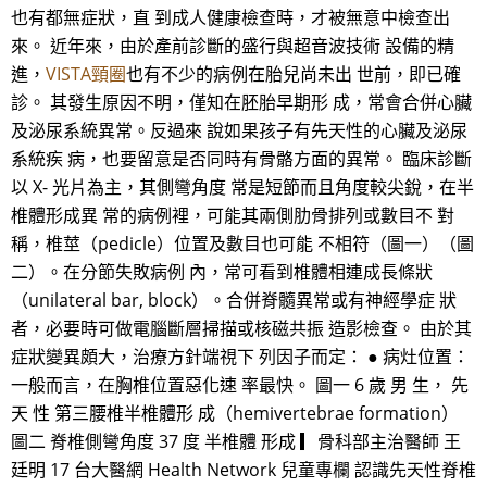
也有都無症狀，直 到成人健康檢查時，才被無意中檢查出
來。 近年來，由於產前診斷的盛行與超音波技術 設備的精
進，
VISTA頸圈
也有不少的病例在胎兒尚未出 世前，即已確
診。 其發生原因不明，僅知在胚胎早期形 成，常會合併心臟
及泌尿系統異常。反過來 說如果孩子有先天性的心臟及泌尿
系統疾 病，也要留意是否同時有骨骼方面的異常。 臨床診斷
以 X- 光片為主，其側彎角度 常是短節而且角度較尖銳，在半
椎體形成異 常的病例裡，可能其兩側肋骨排列或數目不 對
稱，椎莖（pedicle）位置及數目也可能 不相符（圖一）（圖
二）。在分節失敗病例 內，常可看到椎體相連成長條狀
（unilateral bar, block）。合併脊髓異常或有神經學症 狀
者，必要時可做電腦斷層掃描或核磁共振 造影檢查。 由於其
症狀變異頗大，治療方針端視下 列因子而定： ● 病灶位置：
一般而言，在胸椎位置惡化速 率最快。 圖一 6 歲 男 生， 先
天 性 第三腰椎半椎體形 成（hemivertebrae formation）
圖二 脊椎側彎角度 37 度 半椎體 形成 ▎骨科部主治醫師 王
廷明 17 台大醫網 Health Network 兒童專欄 認識先天性脊椎