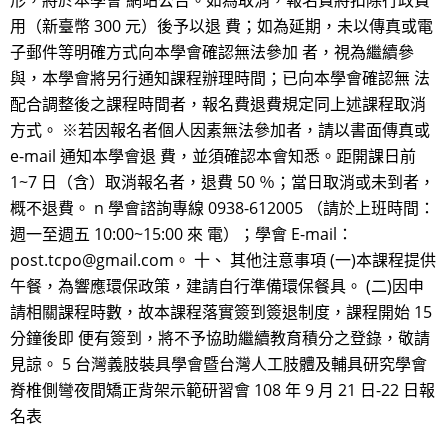
形，將於本學會 網站公告。如為取消，報名費將扣除行政費
用（新臺幣 300 元）後予以退 費；如為延期，未以傳真或電
子郵件等明確方式向本學會確認無法參加 者，視為繼續參
與，本學會將另行通知課程辦理時間；已向本學會確認無 法
配合調整後之課程時間者，報名費退費規定同上述課程取消
方式。 ※若因報名者個人因素無法參加者，請以書面傳真或
e-mail 通知本學會退 費，並須確認本會知悉。距開課日前
1~7 日（含）取消報名者，退費 50 ％；當日取消或未到者，
概不退費。 n 學會諮詢專線 0938-612005 （請於上班時間：
週一至週五 10:00~15:00 來 電）；學會 E-mail：
post.tcpo@gmail.com。 十、 其他注意事項 (一)本課程提供
午餐，為響應環保政策，建請自行準備環保餐具。 (二)因申
請相關課程時數，故本課程落實簽到簽退制度，課程開始 15
分鐘後即 便有簽到，將不予協助繼續教育積分之登錄，敬請
見諒。 5 台灣義肢裝具學會暨台灣人工肢體及輔具研究學會
脊椎側彎夜間矯正背架示範研習會 108 年 9 月 21 日-22 日報
名表