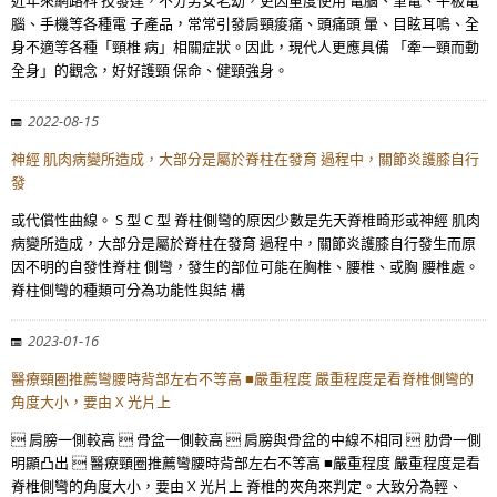
近年來網路科 技發達，不分男女老幼，更因重度使用 電腦、筆電、平板電
腦、手機等各種電 子產品，常常引發肩頸痠痛、頭痛頭 暈、目眩耳鳴、全
身不適等各種「頸椎 病」相關症狀。因此，現代人更應具備 「牽一頸而動
全身」的觀念，好好護頸 保命、健頸強身。
2022-08-15
神經 肌肉病變所造成，大部分是屬於脊柱在發育 過程中，關節炎護膝自行
發
或代償性曲線。 S 型 C 型 脊柱側彎的原因少數是先天脊椎畸形或神經 肌肉
病變所造成，大部分是屬於脊柱在發育 過程中，關節炎護膝自行發生而原
因不明的自發性脊柱 側彎，發生的部位可能在胸椎、腰椎、或胸 腰椎處。
脊柱側彎的種類可分為功能性與結 構
2023-01-16
醫療頸圈推薦彎腰時背部左右不等高 ■嚴重程度 嚴重程度是看脊椎側彎的
角度大小，要由 X 光片上
 肩膀一側較高  骨盆一側較高  肩膀與骨盆的中線不相同  肋骨一側
明顯凸出  醫療頸圈推薦彎腰時背部左右不等高 ■嚴重程度 嚴重程度是看
脊椎側彎的角度大小，要由 X 光片上 脊椎的夾角來判定。大致分為輕、