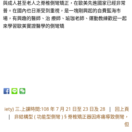
與成人甚至老人之脊椎側彎矯正，在歐美先進國家已經非常
普。在國內也日漸受到重視，是一塊剛興起的自費藍海市
場，有興趣的醫師、治 療師、瑜珈老師、運動教練歡迎一起
來學習歐美實證醫學的側彎矯
iety) 三.上課時間:108 年 7 月 21 日至 23 日及 28
|
回上頁
|
非結構型 ( 功能型側彎 ) § 脊椎矯正器因疼痛導致側彎，
但