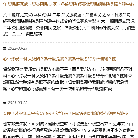
年 榮民服務處、榮譽國民 之家、各級榮院 經臺北榮民總醫院身障重建中心
六十 膝踝足支架(直桿式) 具 二年 榮民服務處、榮譽國民 之家、各級榮院
經臺北榮民總醫院身障重建中心 或合約單位專業量製。 六一 膝關節支架 具
二年 榮民服務處、榮譽國民 之家、各級榮院 六二 髖關節外展支架（可調整
式） 具 二年 榮民服務
2022-03-29
心中浮現一個 大疑問？為什麼是我？我為什麼會得脊椎側彎？關
偶然發現從 背部看出身體左右肩不平，而且背部左右半部很明顯凹凸不對
稱。心中浮現一個 大疑問？為什麼是我？我為什麼會得脊椎側彎？關節炎
護膝雖然當時沒有身體不適的症 狀，但看到雙親帶我到處求醫的著急情
緒，心中的擔心可想而知。有一次一位知 名的脊骨神經醫師說
2021-03-20
查時，才被無意中檢查出來。 近年來，由於產前診斷的盛行與超音波技
也有都無症狀，直 到成人健康檢查時，才被無意中檢查出來。 近年來，由
於產前診斷的盛行與超音波技術 設備的精進，VISTA頸圈也有不少的病例在
胎兒尚未出 世前，即已確診。 其發生原因不明，僅知在胚胎早期形 成，常