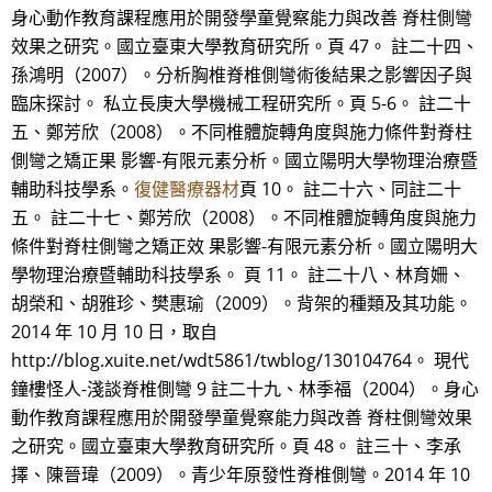
身心動作教育課程應用於開發學童覺察能力與改善 脊柱側彎
效果之研究。國立臺東大學教育研究所。頁 47。 註二十四、
孫鴻明（2007）。分析胸椎脊椎側彎術後結果之影響因子與
臨床探討。 私立長庚大學機械工程研究所。頁 5-6。 註二十
五、鄭芳欣（2008）。不同椎體旋轉角度與施力條件對脊柱
側彎之矯正果 影響-有限元素分析。國立陽明大學物理治療暨
輔助科技學系。
復健醫療器材
頁 10。 註二十六、同註二十
五。 註二十七、鄭芳欣（2008）。不同椎體旋轉角度與施力
條件對脊柱側彎之矯正效 果影響-有限元素分析。國立陽明大
學物理治療暨輔助科技學系。 頁 11。 註二十八、林育姍、
胡榮和、胡雅珍、樊惠瑜（2009）。背架的種類及其功能。
2014 年 10 月 10 日，取自
http://blog.xuite.net/wdt5861/twblog/130104764。 現代
鐘樓怪人-淺談脊椎側彎 9 註二十九、林季福（2004）。身心
動作教育課程應用於開發學童覺察能力與改善 脊柱側彎效果
之研究。國立臺東大學教育研究所。頁 48。 註三十、李承
擇、陳晉瑋（2009）。青少年原發性脊椎側彎。2014 年 10