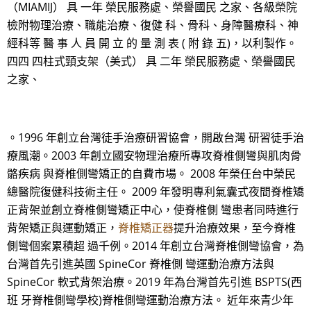
（MIAMIJ） 具 一年 榮民服務處、榮譽國民 之家、各級榮院
檢附物理治療、職能治療、復健 科、骨科、身障醫療科、神
經科等 醫 事 人 員 開 立 的 量 測 表 ( 附 錄 五)，以利製作。
四四 四柱式頸支架（美式） 具 二年 榮民服務處、榮譽國民
之家、
。1996 年創立台灣徒手治療研習協會，開啟台灣 研習徒手治
療風潮。2003 年創立國安物理治療所專攻脊椎側彎與肌肉骨
骼疾病 與脊椎側彎矯正的自費市場。 2008 年榮任台中榮民
總醫院復健科技術主任。 2009 年發明專利氣囊式夜間脊椎矯
正背架並創立脊椎側彎矯正中心，使脊椎側 彎患者同時進行
背架矯正與運動矯正，
脊椎矯正器
提升治療效果，至今脊椎
側彎個案累積超 過千例。2014 年創立台灣脊椎側彎協會，為
台灣首先引進英國 SpineCor 脊椎側 彎運動治療方法與
SpineCor 軟式背架治療。2019 年為台灣首先引進 BSPTS(西
班 牙脊椎側彎學校)脊椎側彎運動治療方法。 近年來青少年