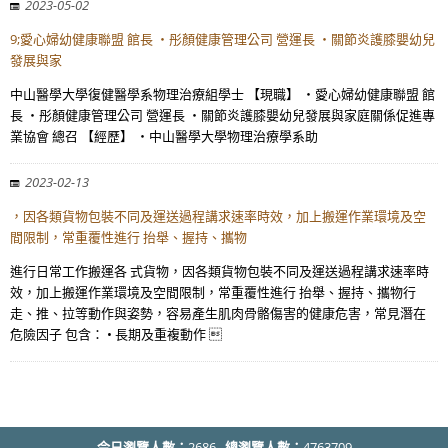
2023-05-02
9;愛心婦幼健康聯盟 館長 ・彤顏健康管理公司 營運長 ・關節炎護膝嬰幼兒
發展與家
中山醫學大學復健醫學系物理治療組學士 【現職】 ・愛心婦幼健康聯盟 館
長 ・彤顏健康管理公司 營運長 ・關節炎護膝嬰幼兒發展與家庭關係促進專
業協會 總召 【經歷】 ・中山醫學大學物理治療學系助
2023-02-13
，因各類貨物包裝不同及運送過程講求速率時效，加上搬運作業環境及空
間限制，常重覆性進行 抬舉、握持、攜物
進行日常工作搬運各 式貨物，因各類貨物包裝不同及運送過程講求速率時
效，加上搬運作業環境及空間限制，常重覆性進行 抬舉、握持、攜物行
走、推、拉等動作與姿勢，容易產生肌肉骨骼傷害的健康危害，常見潛在
危險因子 包含： • 長期及重複動作 
今日瀏覽人數：
2686
總瀏覽人數：
4763709