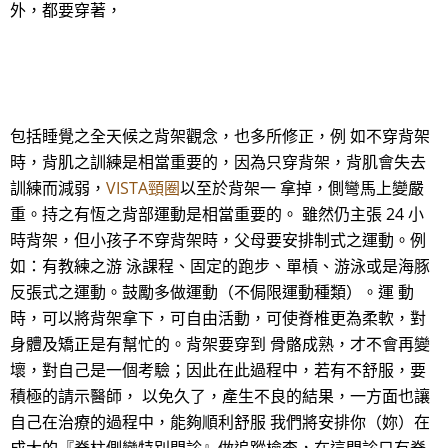
外，都要穿著，
包括睡覺之全天候之背架觀念，也多所修正，例 如不穿背架
時，背肌之訓練是相當重要的，因為只穿背架，背肌會失去
訓練而減弱，
VISTA頸圈
以至於背架一 拿掉，側彎馬上變嚴
重。持之有恆之背部運動是相當重要的。 雖然仍主張 24 小
時背架，但小孩子不穿背架時，父母要安排制式之運動。例
如：有教練之游 泳課程、固定的跑步、單槓、游泳或是海豚
反張式之運動。鼓勵多做運動（不侷限運動種類）。運 動
時，可以將背架拿下，可自由活動，可使脊椎更為柔軟，對
身體及矯正是有幫忙的。背架要穿到 骨骼成熟，才不會再變
壞，對自己是一個考驗；因此在此過程中，若有不舒服，要
積極的請示醫師， 以免久了，產生不良的結果，一方面也讓
自己在治療的過程中，能夠順利舒服 我們將安排你（妳）在