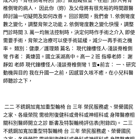
成大的『脊柱側彎特別門診』做追蹤檢查，在這門診只有脊
椎側彎的病人， 因此你（妳）及父母將有很充裕的時間跟醫
師討論一切疑問及如何改善。 回診期間，我們會 1. 依側彎度
數之變化，調整背架之功能 2. 依側彎度數之變化快慢，調整
門診時間 3. 萬一均無法控制時，決定何時作手術之介入 即使
需要手術，背架之治療可以使手術延緩，減少一再手術之機
率。 類別：健康／護理類 篇名： 現代鐘樓怪人-淺談脊椎側
彎 作者： 黃婕茵。國立溪湖高中。高一 2 班 指導老師： 謝
靜如 老師 現代鐘樓怪人-淺談脊椎側彎 1 壹●前言： 一、研究
動機與目的 我在升國一之前，因感冒久咳不癒，在小兒科醫
師聽診之下，
二二 不銹鋼加寬加重型輪椅 台 三年 榮民服務處、榮譽國民
之家、各級榮院 需檢附復健科或骨科或神經科或 身障醫療相
關科別醫師開立之診 斷書及特製輪椅評估表(附錄四)。 二三
不銹鋼加寬加重型特製輪椅 台 三年 榮民服務處、榮譽國民