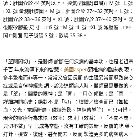
號：肚圍介於 44 英吋以上。 透氣型圍腰(單層) □M 號 □L 號
□XL 號 量測肚臍圍。 M 號：肚圍介於 27～32 英吋。 L 號：
肚圍介於 33～36 英吋。 XL 號：肚圍介於 37～40 英吋。 足
後跟矽膠墊 尺 寸 ：□S 號 □M 號 □L 號 □XL 號 減壓區：□中
間 □側面 鞋子號碼 S 號：歐規 35-38。
「望聞問切」，是醫師 診斷任何疾病的基本功，也是老祖宗
千百 年來流傳下來的智慧。
美國aspen
頸椎病的臨床表 現，
多半繁複而非專一，常常又會因長期 的生理異常而導致身心
症或是自律神經失 調。診治這類病人時，醫師最需要做的，
是「望」：關愛的眼神；是「聞」：用心 傾聽；是「問」：
詳細詢問病史；絕對不 是「切」：檢驗／檢查而已（如抽
血、X 光、電腦斷層、磁振造影、神經傳導等）。 只可惜，
現今的醫療行為求快（效率）求 利（效益），「不聞不問，
只切不望」早 已成為常態。沒有正確的診斷，反覆的吃 藥、
打針、檢查、復健、甚至開刀，反而 製造更多的病與病人，