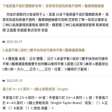
下後膝蓋不高於髖關節為準。 若穿背架感到疼痛不適時，醫療頸圈推薦
勿坐於過軟的沙發或椅子上，高度 以坐下後膝蓋不高於髖關節為準。 若
穿背架感到疼痛不適時，醫療頸圈推薦可用棉 您穿對了嗎～背架正確穿法
◎林口長庚護理部護理長 陳昕霓、陳憲葳 ◎林口長庚護理部督導 蔡美菊校
閱 正面圖 背面圖 軟式背架 背面
2022-03-31
2.坐姿平衡 □良好 □雙手扶持尚可維持平衡 □醫療護膝推薦
1.人體測量 身高： 公分 體重： 公斤 2.坐姿平衡 □良好 □雙手扶持尚可維持
平衡 □醫療護膝推薦雙手扶持難以維持平衡 3.感覺 □正常 □異常 4.壓瘡部位
□無 □有，大小____公分 ×____公分，位置： 5.輪椅尺寸量測：
2022-05-10
寬介於 4～4.5 英吋。 □騎士泰勒背架（Knight-
手掌寬介於 2.5~3 英吋。 M 號：手掌寬介於 3.5～4 英吋。 L 號：手掌寬介
於 4～4.5 英吋。 □騎士泰勒背架（Knight-Taylor Brace） 背型：（ ）A.正
常 （ ）B.駝背 （ ）C.其他 測量： 1.