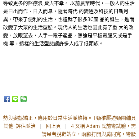
導致更多的醫療浪 費與不幸。 以前農業時代，一般人的生活
是日出而作、日入而息，隨著時代 的變遷及科技的日新月
異，帶來了便利的生活，也造就了很多3C產 品的誕生，進而
改變了大眾的生活型態。現代人的生活也因此有了重 大的改
變，放眼望去，人手一電子產品，無論是平板電腦又或是手
機 等，這樣的生活型態讓許多人成了低頭族。
勢與姿態矯正，應用於日常生活並維持。 l 頸椎壓迫頸圈輔具
其他: 評估並治
|
回上頁
|
4 又稱 Adam 氏前彎試驗，需
請患者脫鞋站立，兩腳打開與肩同寬，彎腰