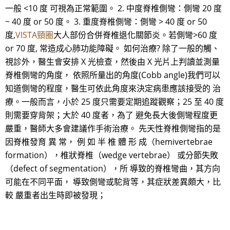
一般 <10 度 可視為正常範圍。 2. 中度脊椎側彎：側彎 20 度
~ 40 度 or 50 度。 3. 重度脊椎側彎：側彎 > 40 度 or 50
度,
VISTA頸圈
大人部份合併脊椎退化關節炎。若側彎>60 度
or 70 度, 常造成心肺功能障礙。 如何治療? 除了一般的觸、
視診外，醫生會安排 X 光檢查，然後由 X 光片上判讀並測量
脊椎側彎的角度， 依照所量出的角度(Cobb angle)我們可以
知道側彎的程度，醫生可依此角度來決定病患應該接受的 治
療。一般而言，小於 25 度只需要定期追蹤觀察；25 至 40 度
則需要穿背架；大於 40 度者，為了 避免長大後側彎程度更
嚴重，醫師大多會建議作手術治療。 先天性脊椎側彎指的是
因脊椎發育 異 常， 例 如 半 椎 體 形 成（hemivertebrae
formation），椎狀脊椎（wedge vertebrae） 或分節失敗
（defect of segmentation），所 導致的脊椎彎曲，其方向
可能在不同平面， 導致側彎或駝背等，其症狀差異頗大，比
較 嚴重者出生時即被發現；