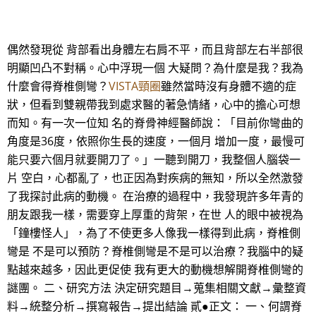
偶然發現從 背部看出身體左右肩不平，而且背部左右半部很
明顯凹凸不對稱。心中浮現一個 大疑問？為什麼是我？我為
什麼會得脊椎側彎？
VISTA頸圈
雖然當時沒有身體不適的症
狀，但看到雙親帶我到處求醫的著急情緒，心中的擔心可想
而知。有一次一位知 名的脊骨神經醫師說：「目前你彎曲的
角度是36度，依照你生長的速度，一個月 增加一度，最慢可
能只要六個月就要開刀了。」一聽到開刀，我整個人腦袋一
片 空白，心都亂了，也正因為對疾病的無知，所以全然激發
了我探討此病的動機。 在治療的過程中，我發現許多年青的
朋友跟我一樣，需要穿上厚重的背架，在世 人的眼中被視為
「鐘樓怪人」，為了不使更多人像我一樣得到此病，脊椎側
彎是 不是可以預防？脊椎側彎是不是可以治療？我腦中的疑
點越來越多，因此更促使 我有更大的動機想解開脊椎側彎的
謎團。 二、研究方法 決定研究題目→蒐集相關文獻→彙整資
料→統整分析→撰寫報告→提出結論 貳●正文： 一、何謂脊