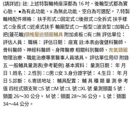
(請詳述): 註: 上述特製輪椅座深都為 16 吋、後輪型式都為實
心胎。 ●為有此功能、x 為無此功能、空白為可選配。 7.特製
輪椅配件規格： 扶手形式 □固定式 □後掀式 □全拆式 扶手樣
式 □全長式 □近桌式扶手 輪圈型式 □一般型 □波浪型 □加裝凸
把(蓮花輪)
頸椎壓迫頸圈輔具
附加桌板 □有 □無 評估單位：
評估人員： 職稱： 評估日期： 座寬 註:本表由復健科醫師、
骨科醫師、神經科醫師、身障醫療 相關科別醫師、
充氣頸圈
物理治療、職能治療專業醫事人員填具。 評估單位用印 附錄
五 一般輔具量測表(參考範例) 基本資料： 量測日期： 年 月
日 1.姓名： 2.性別：□男 □女 3.身分證字號： 4.生日： 年 月
日 5.診斷： 6.寄送地址： 輔具配置： 輔 具 種 類 量 測 參 考
值 四柱式頸支架 □S 號 □M 號 □L 號 □XL 號 量測頸圍 S 號：
頸圍 26～30 公分。 M 號：頸圍 28～36 公分。 L 號：頸圍
34～44 公分。