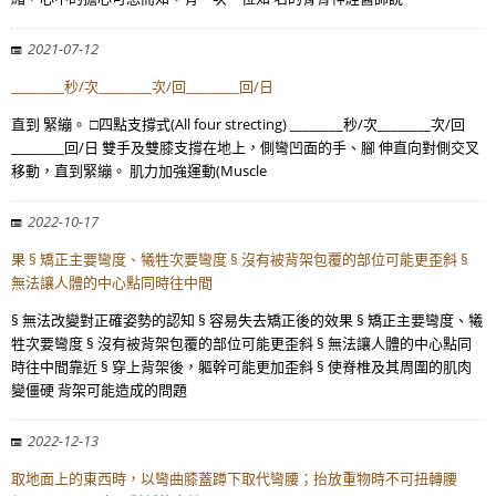
2021-07-12
________秒/次________次/回________回/日
直到 緊繃。 □四點支撐式(All four strecting) ________秒/次________次/回
________回/日 雙手及雙膝支撐在地上，側彎凹面的手、腳 伸直向對側交叉
移動，直到緊繃。 肌力加強運動(Muscle
2022-10-17
果 § 矯正主要彎度、犧牲次要彎度 § 沒有被背架包覆的部位可能更歪斜 §
無法讓人體的中心點同時往中間
§ 無法改變對正確姿勢的認知 § 容易失去矯正後的效果 § 矯正主要彎度、犧
牲次要彎度 § 沒有被背架包覆的部位可能更歪斜 § 無法讓人體的中心點同
時往中間靠近 § 穿上背架後，軀幹可能更加歪斜 § 使脊椎及其周圍的肌肉
變僵硬 背架可能造成的問題
2022-12-13
取地面上的東西時，以彎曲膝蓋蹲下取代彎腰；抬放重物時不可扭轉腰