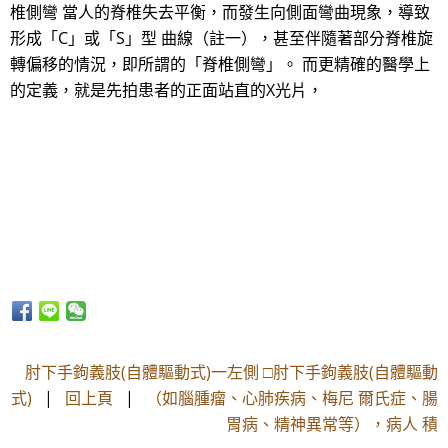
椎側彎 當人的脊椎失去平衡，而發生向側面彎曲現象，導致
形成「C」或「S」型 曲線（註一），甚至伴隨著部分脊椎旋
轉偏移的情況，即所謂的「脊椎側彎」。 而更精確的醫學上
的定義，就是先拍患者的正面站直的X光片，
肘下手鉤義肢(自體驅動式)一左側 □肘下手鉤義肢(自體驅動
式)
|
回上頁
|
（如腦腫瘤、心肺疾病、梅尼 爾氏症、腸
胃病、精神異常等），病人 積