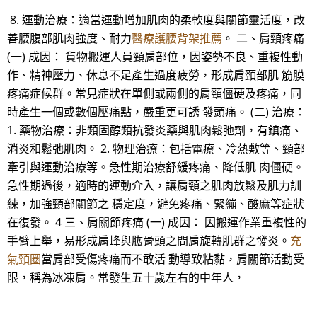
8. 運動治療：適當運動增加肌肉的柔軟度與關節靈活度，改
善腰腹部肌肉強度、耐力
醫療護腰背架推薦
。 二、肩頸疼痛
(一) 成因： 貨物搬運人員頸肩部位，因姿勢不良、重複性動
作、精神壓力、休息不足產生過度疲勞，形成肩頸部肌 筋膜
疼痛症候群。常見症狀在單側或兩側的肩頸僵硬及疼痛，同
時產生一個或數個壓痛點，嚴重更可誘 發頭痛。 (二) 治療：
1. 藥物治療：非類固醇類抗發炎藥與肌肉鬆弛劑，有鎮痛、
消炎和鬆弛肌肉。 2. 物理治療：包括電療、冷熱敷等、頸部
牽引與運動治療等。急性期治療舒緩疼痛、降低肌 肉僵硬。
急性期過後，適時的運動介入，讓肩頸之肌肉放鬆及肌力訓
練，加強頸部關節之 穩定度，避免疼痛、緊繃、酸麻等症狀
在復發。 4 三、肩關節疼痛 (一) 成因： 因搬運作業重複性的
手臂上舉，易形成肩峰與肱骨頭之間肩旋轉肌群之發炎。
充
氣頸圈
當肩部受傷疼痛而不敢活 動導致粘黏，肩關節活動受
限，稱為冰凍肩。常發生五十歲左右的中年人，