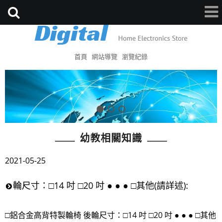
首頁
網站導覽
瀏覽紀錄
幼教相關知識
2021-05-25
輪尺寸：□14 吋 □20 吋 ● ● ● □其他(請詳述):
□鋁合金高背特製輪椅 後輪尺寸：□14 吋 □20 吋 ● ● ● □其他