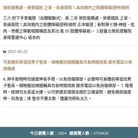
榮民服務處、榮譽國民 之家、各級榮院 1.具效期內之肢體障礙證明(檢附
三六 肘下手掌義肢（自體驅動式） 具 二年 榮民服務處、榮譽國民 之家、
各級榮院 1.具效期內之肢體障礙證明(檢附 正本驗證；新制第七類-神經、肌
肉、骨骼之移動相關構造及其功 能 05 肢體障礙者)。 2.經臺北榮民總醫院
身障重建中心 或合約
2021-05-23
可身體前移或找凳子墊高。頸椎壓迫頸圈輔具勿長時間用肩 膀夾電話以免
扭傷頸
6. 伸手取物時勿過度伸長手臂，以免扭傷頸部。必要時可身體前移或找凳
子墊高。頸椎壓迫頸圈輔具勿長時間用肩 膀夾電話以免扭傷頸部。 7. 睡覺
時，枕頭勿太高或太硬。以可舒適支撐頭及頸於正確姿勢，避免頸部過度
伸、仰為宜；床 墊亦不應太軟，儘量勿俯臥太久。
今日瀏覽人數：
2864
總瀏覽人數：
4754428