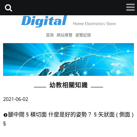
首頁
網站導覽
瀏覽紀錄
幼教相關知識
2021-06-02
腿中間 § 橫切面 什麼是好的姿勢？ § 矢狀面 ( 側面 )
§