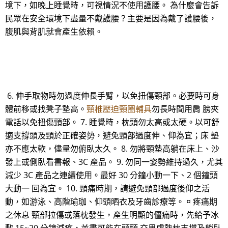
境下，如晚上睡覺時，可視情況不使用護腰。 為什麼會告訴
民眾在安全環境下盡量不戴護腰？主要是因為戴了護腰後，
腹肌與背肌就會產生依賴。
6. 伸手取物時勿過度伸長手臂，以免扭傷頸部。必要時可身
體前移或找凳子墊高。
頸椎壓迫頸圈輔具
勿長時間用肩 膀夾
電話以免扭傷頸部。 7. 睡覺時，枕頭勿太高或太硬。以可舒
適支撐頭及頸於正確姿勢，避免頸部過度伸、仰為宜；床 墊
亦不應太軟，儘量勿俯臥太久。 8. 勿將頸墊高躺在床上、沙
發上或側臥看書報、3C 產品。 9. 勿同一姿勢維持過久，尤其
減少 3C 產品之連續使用。最好 30 分鐘小動一下、2 個鐘頭
大動一 回為宜。 10. 頸痛時期，請避免頸部過度後仰之活
動，如游泳、高階瑜珈、仰頭晒衣及牙齒診療等。 ¤ 疼痛期
之休息 頸部拉傷或落枕發生，產生明顯的僵痛時，先給予冰