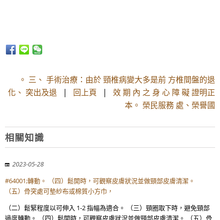
。 三、 手術治療：由於 頸椎病變大多是前 方椎間盤的退
化、 突出及退
|
回上頁
|
效 期 內 之 身 心 障 礙 證明正
本。 榮民服務 處、榮譽國
相關知識
2023-05-28
#64001;轉動。 （四）鬆開時，可觀察皮膚狀況並做頸部皮膚清潔。
（五）骨突處可墊紗布或棉質小方巾，
（二）鬆緊程度以可伸入 1-2 指幅為適合。 （三）頸圈取下時，避免頸部
過度轉動。 （四）鬆開時，可觀察皮膚狀況並做頸部皮膚清潔。 （五）骨