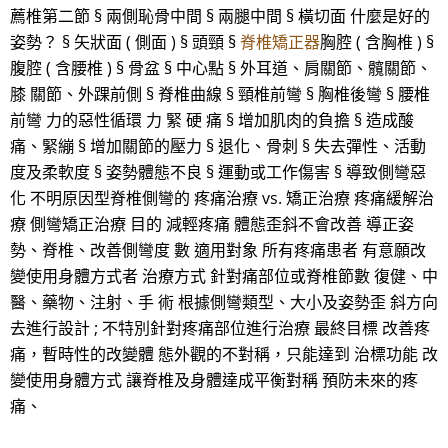
薦椎第二節 § 兩側恥骨中間 § 兩腿中間 § 橫切面 什麼是好的
姿勢？ § 矢狀面 ( 側面 ) § 頭頸 §
脊椎矯正器
胸腔 ( 含胸椎 ) §
腹腔 ( 含腰椎 ) § 骨盆 § 中心點 § 外耳道、肩關節、髖關節、
膝 關節、外踝前側 § 脊椎曲線 § 頸椎前彎 § 胸椎後彎 § 腰椎
前彎 力的惡性循環 力 緊 硬 痛 § 增加肌肉的負擔 § 造成酸
痛、緊繃 § 增加關節的壓力 § 退化、骨刺 § 失去彈性、活動
度及柔軟度 § 姿勢體態不良 § 運動或工作傷害 § 導致側彎惡
化 不明原因型脊椎側彎的 疼痛治療 vs. 矯正治療 疼痛緩解治
療 側彎矯正治療 目的 減輕疼痛 體態歪斜不會改善 導正姿
勢、脊椎、改善側彎度 數 適用對象 所有疼痛患者 有意願改
變使用身體方式者 治療方式 針對痛部位或脊椎節數 復健、中
醫、藥物、注射、手 術 根據側彎類型、大小及姿勢歪 斜方向
去進行設計 ; 不特別針對疼痛部位進行治療 最終目標 改善疼
痛，暫時性的改變體 態外觀的不對稱，只能達到 治標功能 改
變使用身體方式 讓脊椎及身體達成平衡對稱 預防未來的疼
痛、