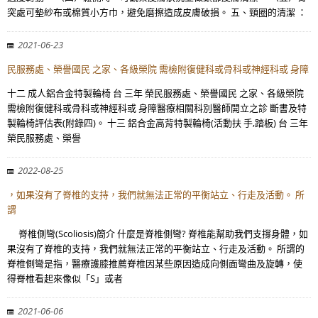
突處可墊紗布或棉質小方巾，避免磨擦造成皮膚破損。 五、頸圈的清潔 ：
2021-06-23
民服務處、榮譽國民 之家、各級榮院 需檢附復健科或骨科或神經科或 身障
十二 成人鋁合金特製輪椅 台 三年 榮民服務處、榮譽國民 之家、各級榮院
需檢附復健科或骨科或神經科或 身障醫療相關科別醫師開立之診 斷書及特
製輪椅評估表(附錄四)。 十三 鋁合金高背特製輪椅(活動扶 手,踏板) 台 三年
榮民服務處、榮譽
2022-08-25
，如果沒有了脊椎的支持，我們就無法正常的平衡站立、行走及活動。 所
謂
脊椎側彎(Scoliosis)簡介 什麼是脊椎側彎? 脊椎能幫助我們支撐身體，如
果沒有了脊椎的支持，我們就無法正常的平衡站立、行走及活動。 所謂的
脊椎側彎是指，醫療護膝推薦脊椎因某些原因造成向側面彎曲及旋轉，使
得脊椎看起來像似「S」或者
2021-06-06