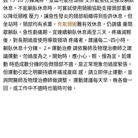
敷 15~20 分鐘減疼，並盡可能在頭頸 交界處墊枕支撐及躺臥
休息。不能躺臥休息時，可嘗試使用頸圈協助支撐頭部重量
以降低頸椎 壓力，讓急性發炎的頸部組織得到些許休息。但
坐站時，頸部均有承重，
充氣頸圈
難有效休息，仍請儘 量間
歇躺臥。急性劇痛期，宜連續躺臥休息兩至三天，疼痛減輕
後，對長期過度使用導致頸項 疼痛者，建議每二~四小時，
躺臥休息十分鐘。 2 ¤ 運動治療 請依醫師及物理治療師之建
議運動，勿過度為之。開始時，應小心、輕、慢為宜。若運
動 時造成數分鐘的些微頸部不適，是正常現象勿過度緊張。
但運動引起之明顯持續疼痛或痠麻 感，請立即停止運動，並
詢問醫師及物理治療師做調整。 運動建議每天早，晚各做一
回，或工作中不適時也隨時可做，