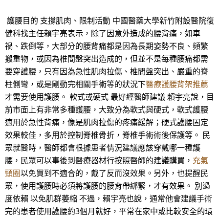
護腰目的 支撐肌肉、限制活動 中國醫藥大學新竹附設醫院復
健科找主任賴宇亮表示，除了因意外造成的腰背痛，如車
禍、跌倒等，大部分的腰背痛都是因為長期姿勢不良、頻繁
搬重物，或因為椎間盤突出造成的，但並不是每種腰痛都需
要穿護腰，只有因為急性肌肉拉傷、椎間盤突出、嚴重的脊
柱側彎，或是剛動完相關手術等的狀況下
醫療護腰背架推薦
才需要使用護腰。 軟式或硬式 最好經醫師建議 賴宇亮說，目
前市面上有非常多種護腰，大致分為軟式與硬式，軟式護腰
適用於急性背痛，像是肌肉拉傷的疼痛緩解；硬式護腰固定
效果較佳，多用於控制脊椎骨折，脊椎手術術後保護等。 民
眾就醫時，醫師都會根據患者情況建議應該穿戴哪一種護
腰，民眾可以事後到醫療器材行按照醫師的建議購買，
充氣
頸圈
以免買到不適合的，戴了反而沒效果。另外，也提醒民
眾，使用護腰時必須將護腰的腰背帶綁緊，才有效果。 別過
度依賴 以免肌群萎縮 不過，賴宇亮也說，通常他會建議手術
完的患者使用護腰約3個月就好，平常在家中或比較安全的環