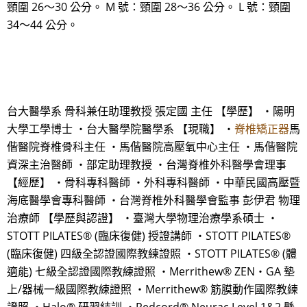
頸圍 26～30 公分。 M 號：頸圍 28～36 公分。 L 號：頸圍
34～44 公分。
台大醫學系 骨科兼任助理教授 張定國 主任 【學歷】 ・陽明
大學工學博士 ・台大醫學院醫學系 【現職】 ・
脊椎矯正器
馬
偕醫院脊椎骨科主任 ・馬偕醫院高壓氧中心主任 ・馬偕醫院
資深主治醫師 ・部定助理教授 ・台灣脊椎外科醫學會理事
【經歷】 ・骨科專科醫師 ・外科專科醫師 ・中華民國高壓暨
海底醫學會專科醫師 ・台灣脊椎外科醫學會監事 彭伊君 物理
治療師 【學歷與認證】 ・臺灣大學物理治療學系碩士 ・
STOTT PILATES® (臨床復健) 授證講師 ・STOTT PILATES®
(臨床復健) 四級全認證國際教練證照 ・STOTT PILATES® (體
適能) 七級全認證國際教練證照 ・Merrithew® ZEN‧GA 墊
上/器械一級國際教練證照 ・Merrithew® 筋膜動作國際教練