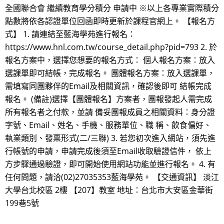
全國聯合會 繼續教育學分積分 申請中 ※以上各專業實際積分
點數將依各認證單位回函即時更新於課程官網上。 【報名方
式】 1. 請連結至藍海學苑進行報名：
https://www.hnl.com.tw/course_detail.php?pid=793 2. 於
報名方案中，選擇您想要的報名方式： 個人報名方案：放入
選課單即可結帳，完成報名。 團體報名方案：放入選課單，
需填寫同團夥伴的Email及相關資訊，確認後即可 結帳完成
報名。 (備註)選擇【團體報名】方案者，團報發起人需完成
所有報名者之付款，並請 備妥團報成員之相關資料：身分證
字號、Email、姓名、手機、服務單位、職 稱、飲食偏好、
執業類別、發票形式(二/三聯) 3. 若您初次進入網站，須先進
行帳號的申請，申請完成後須至Email收取驗證信件， 依上
方步驟通過驗證，即可開始使用網站功能並進行報名。 4. 有
任何問題，請洽(02)27035353藍海學苑。 【交通資訊】 淡江
大學台北校區 2樓 【207】教室 地址：台北市大安區金華街
199巷5號