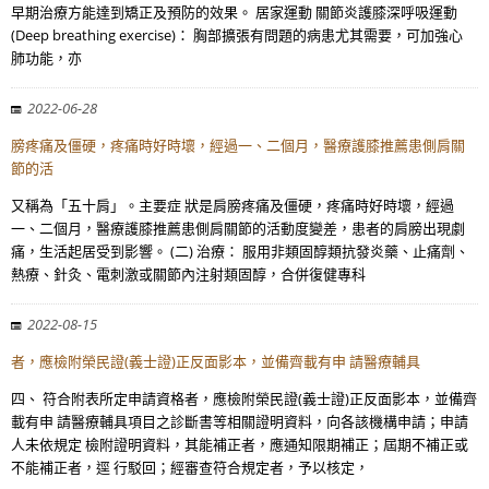
早期治療方能達到矯正及預防的效果。 居家運動 關節炎護膝深呼吸運動
(Deep breathing exercise)： 胸部擴張有問題的病患尤其需要，可加強心
肺功能，亦
2022-06-28
膀疼痛及僵硬，疼痛時好時壞，經過一、二個月，醫療護膝推薦患側肩關
節的活
又稱為「五十肩」。主要症 狀是肩膀疼痛及僵硬，疼痛時好時壞，經過
一、二個月，醫療護膝推薦患側肩關節的活動度變差，患者的肩膀出現劇
痛，生活起居受到影響。 (二) 治療： 服用非類固醇類抗發炎藥、止痛劑、
熱療、針灸、電刺激或關節內注射類固醇，合併復健專科
2022-08-15
者，應檢附榮民證(義士證)正反面影本，並備齊載有申 請醫療輔具
四、 符合附表所定申請資格者，應檢附榮民證(義士證)正反面影本，並備齊
載有申 請醫療輔具項目之診斷書等相關證明資料，向各該機構申請；申請
人未依規定 檢附證明資料，其能補正者，應通知限期補正；屆期不補正或
不能補正者，逕 行駁回；經審查符合規定者，予以核定，