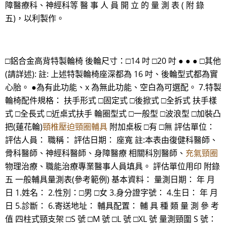
障醫療科、神經科等 醫 事 人 員 開 立 的 量 測 表 ( 附 錄
五)，以利製作。
□鋁合金高背特製輪椅 後輪尺寸：□14 吋 □20 吋 ● ● ● □其他
(請詳述): 註: 上述特製輪椅座深都為 16 吋、後輪型式都為實
心胎。 ●為有此功能、x 為無此功能、空白為可選配。 7.特製
輪椅配件規格： 扶手形式 □固定式 □後掀式 □全拆式 扶手樣
式 □全長式 □近桌式扶手 輪圈型式 □一般型 □波浪型 □加裝凸
把(蓮花輪)
頸椎壓迫頸圈輔具
附加桌板 □有 □無 評估單位：
評估人員： 職稱： 評估日期： 座寬 註:本表由復健科醫師、
骨科醫師、神經科醫師、身障醫療 相關科別醫師、
充氣頸圈
物理治療、職能治療專業醫事人員填具。 評估單位用印 附錄
五 一般輔具量測表(參考範例) 基本資料： 量測日期： 年 月
日 1.姓名： 2.性別：□男 □女 3.身分證字號： 4.生日： 年 月
日 5.診斷： 6.寄送地址： 輔具配置： 輔 具 種 類 量 測 參 考
值 四柱式頸支架 □S 號 □M 號 □L 號 □XL 號 量測頸圍 S 號：