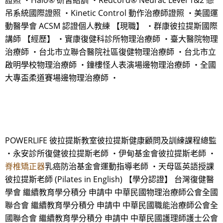
證照 ・Halo® 研習結訓 ・Redcord® Neurac Level 1&2 懸
吊系統國際證照 ・Kinetic Control 動作治療師證照 ・美國運
動醫學會 ACSM 認證個人教練 【現職】 ・群康彼拉提斯國際
講師 【經歷】 ・實康復健科診所物理治療師 ・臺大醫院物理
治療師 ・台北市立聯合醫院社區復健物理治療師 ・台北市立
啟明學校物理治療師 ・鐘樓怪人表演場邊物理治療師 ・全國
大專盃柔道賽場邊物理治療師 ・
POWERLIFE 彼拉提斯教室彼拉提斯健康顧問及訓練課程總監
・永安診所復健彼拉提斯老師 ・伊甸基金會彼拉提斯老師 ・
脊椎矯正器
乳癌防治基金會運動指導老師 ・天母區英語授課
彼拉提斯老師 (Pilates in English) 【學分認證】 台灣復健醫
學會 繼續教育學分積分 申請中 中華民國物理治療師公會全國
聯合會 繼續教育學分積分 申請中 中華民國職能治療師公會全
國聯合會 繼續教育學分積分 申請中 中華民國護理師護士公會