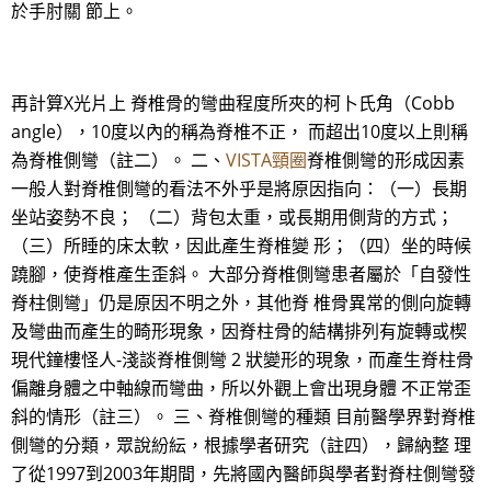
於手肘關 節上。
再計算X光片上 脊椎骨的彎曲程度所夾的柯卜氏角（Cobb
angle），10度以內的稱為脊椎不正， 而超出10度以上則稱
為脊椎側彎（註二）。 二、
VISTA頸圈
脊椎側彎的形成因素
一般人對脊椎側彎的看法不外乎是將原因指向：（一）長期
坐站姿勢不良； （二）背包太重，或長期用側背的方式；
（三）所睡的床太軟，因此產生脊椎變 形；（四）坐的時候
蹺腳，使脊椎產生歪斜。 大部分脊椎側彎患者屬於「自發性
脊柱側彎」仍是原因不明之外，其他脊 椎骨異常的側向旋轉
及彎曲而產生的畸形現象，因脊柱骨的結構排列有旋轉或楔
現代鐘樓怪人-淺談脊椎側彎 2 狀變形的現象，而產生脊柱骨
偏離身體之中軸線而彎曲，所以外觀上會出現身體 不正常歪
斜的情形（註三）。 三、脊椎側彎的種類 目前醫學界對脊椎
側彎的分類，眾說紛紜，根據學者研究（註四），歸納整 理
了從1997到2003年期間，先將國內醫師與學者對脊柱側彎發