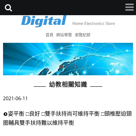
首頁
網站導覽
瀏覽紀錄
幼教相關知識
2021-06-11
姿平衡 □良好 □雙手扶持尚可維持平衡 □頸椎壓迫頸
圈輔具雙手扶持難以維持平衡