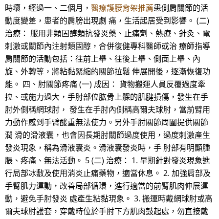
時壞，經過一、二個月，
醫療護腰背架推薦
患側肩關節的活
動度變差，患者的肩膀出現劇 痛，生活起居受到影響。 (二)
治療： 服用非類固醇類抗發炎藥、止痛劑、熱療、針灸、電
刺激或關節內注射類固醇，合併復健專科醫師或治 療師指導
肩關節的活動包括：往前上舉、往後上舉、側面上舉、內
旋、外轉等，將粘黏緊縮的關節拉鬆 伸展開後，逐漸恢復功
能。 四、肘關節疼痛 (一) 成因： 貨物搬運人員反覆過度牽
拉、或施力過大，手肘部位肱骨上髁的肌腱損傷，發生在手
肘外側稱網球肘， 發生在手肘內側稱高爾夫球肘，當前臂用
力動作感到手臂酸重無法使力。另外手肘關節周圍提供關節
潤 滑的滑液囊，也會因長期肘關節過度使用，過度刺激產生
發炎現象，稱為滑液囊炎。滑液囊發炎時，手 肘部有明顯腫
脹、疼痛、無法活動。 5 (二) 治療： 1. 早期針對發炎現象進
行局部冰敷及使用消炎止痛藥物，適當休息。 2. 加強肩部及
手臂肌力運動，改善局部循環，進行適當的前臂肌肉伸展運
動，避免手肘發炎 處產生粘黏現象。 3. 搬運時戴網球肘或高
爾夫球肘護套，穿戴時位於手肘下方肌肉鼓起處，勿直接戴