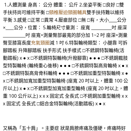
1.人體測量 身高： 公分 體重： 公斤 2.坐姿平衡 □良好 □雙
手扶持尚可維持平衡 □
頸椎壓迫頸圈輔具
雙手扶持難以維持
平衡 3.感覺 □正常 □異常 4.壓瘡部位 □無 □有，大小____公分
×____公分，位置： 5.輪椅尺寸量測： 座寬 __________吋 座深
___________吋 座寬=測量臀部最寬的部分加 1~2 吋 座深=測量
臀至膝窩長度
充氣頸圈
減 1 吋 6.特製輪椅類型： 小腿靠 可拆
腳踏板 升降腳踏板 扶手形式 扶手樣式 □不銹鋼特製輪椅(活
動踏板) x ● x □不銹鋼特製輪椅(升撥腳靠) ● ● ● □不銹鋼截肢
型特製輪椅 (輪椅重心後移) ● ● ● □不銹鋼特製高背輪椅 x ● x
□不銹鋼特製高背骨科輪椅 ● ● ● □不銹鋼加重型特製輪椅 x ●
x □不銹鋼加寬加重型特製輪椅 (座寬 20 吋以上，體重 100 公
斤以上) x ● x □不銹鋼型加寬加重型輪椅 (座寬 20 吋以上，體
重 100 公斤以上) x x x 固定式 全長式 □不銹鋼加重型輪椅 x x
x 固定式 全長式 □鋁合金特製輪椅(活動踏板) x ● x
又稱為「五十肩」。主要症 狀是肩膀疼痛及僵硬，疼痛時好