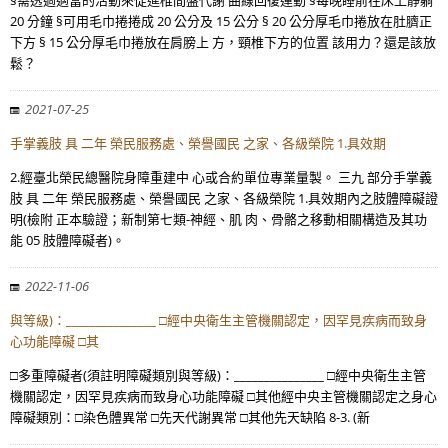
§需透過適當的活動來促進椎間盤代謝 曲線回復運動 §每晚睡前在床上靜躺
20 分鐘 §可用毛巾捲捲成 20 公分及 15 公分 § 20 公分厚毛巾捲放在肚臍正
下方 § 15 公分厚毛巾捲放在肩膀上 方，頸椎下方的位置 該用力？還是該放
鬆？
2021-07-25
手掌義肢 具 二年 榮民服務處、榮譽國民 之家、各級榮院 1.具效期
2.經臺北榮民總醫院身障重建中 心或合約單位專業量製。 三九 部分手掌義
肢 具 二年 榮民服務處、榮譽國民 之家、各級榮院 1.具效期內之肢體障礙證
明(檢附 正本驗證；新制第七類-神經、肌 肉、骨骼之移動相關構造及其功
能 05 肢體障礙者)。
2022-11-06
與等級)：_______________ □經中央衛生主管機關認定，因罕見疾病而致身
心功能障礙 □其
□多重障礙者(須註明障礙類別與等級)：_______________ □經中央衛生主管
機關認定，因罕見疾病而致身心功能障礙 □其他經中央主管機關認定之身心
障礙類別：□染色體異常 □先天代謝異常 □其他先天缺陷 8-3. (新