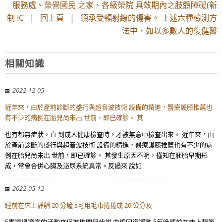
服務處、榮譽國民 之家、各級榮院 具效期內之肢體障礙(新
制 IC
|
回上頁
|
須承受輻射線的傷害。 上述六種檢測方
法中，如以多數人的復健醫
相關知識
2022-12-05
近年來，由於產前診斷的盛行與超音波技術 設備的精進，醫療護膝推薦也
有不少的病例在胎兒尚未出 世前，即已確診。 其
也有都無症狀，直 到成人健康檢查時，才被無意中檢查出來。 近年來，由
於產前診斷的盛行與超音波技術 設備的精進，醫療護膝推薦也有不少的病
例在胎兒尚未出 世前，即已確診。 其發生原因不明，僅知在胚胎早期形
成，常會合併心臟及泌尿系統異常。反過來 說如
2022-05-12
睡前在床上靜躺 20 分鐘 §可用毛巾捲捲成 20 公分及