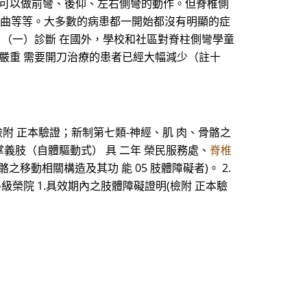
人可以做前彎、後仰、左右側彎的動作。但脊椎側
 形彎曲等等。大多數的病患都一開始都沒有明顯的症
 （一）診斷 在國外，學校和社區對脊柱側彎學童
，嚴重 需要開刀治療的患者已經大幅減少（註十
檢附 正本驗證；新制第七類-神經、肌 肉、骨骼之
掌義肢（自體驅動式） 具 二年 榮民服務處、
脊椎
移動相關構造及其功 能 05 肢體障礙者)。 2.
級榮院 1.具效期內之肢體障礙證明(檢附 正本驗