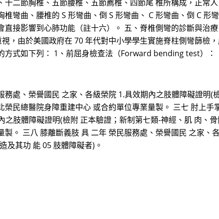
、十二節胸椎、五節腰椎、五節薦椎、四節尾 椎所構成，正常
彎曲、腰椎的 S 形彎曲、倒 S 形彎曲、 C 形彎曲、倒 C
會直接影響到心肺功能（註十六）。 五、脊椎側彎的診斷與治療
當重視，由於美國政府在 70 年代對中小學學生實施脊柱側彎篩檢
下列： 1、前屈身檢查法（Forward bending test）：
服務處、榮譽國民 之家、各級榮院 1.具效期內之肢體障礙證明(
.經臺北榮民總醫院身障重建中心 或合約單位專業量製。 三七 肘上手
內之肢體障礙證明(檢附 正本驗證；新制第七類-神經、肌 肉、骨骼之
。 三八 膝離斷義肢 具 二年 榮民服務處、榮譽國民 之家、各
及其功 能 05 肢體障礙者)。