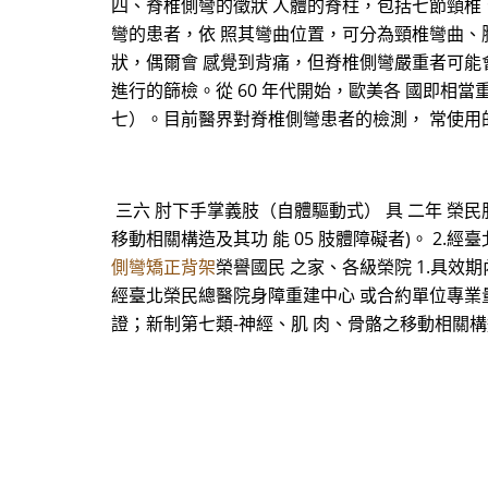
四、脊椎側彎的徵狀 人體的脊柱，包括七節頸椎
彎的患者，依 照其彎曲位置，可分為頸椎彎曲、胸椎
狀，偶爾會 感覺到背痛，但脊椎側彎嚴重者可能
進行的篩檢。從 60 年代開始，歐美各 國即相
七）。目前醫界對脊椎側彎患者的檢測， 常使用的方式如
三六 肘下手掌義肢（自體驅動式） 具 二年 榮民
移動相關構造及其功 能 05 肢體障礙者)。 2
側彎矯正背架
榮譽國民 之家、各級榮院 1.具效期
經臺北榮民總醫院身障重建中心 或合約單位專業量製
證；新制第七類-神經、肌 肉、骨骼之移動相關構造