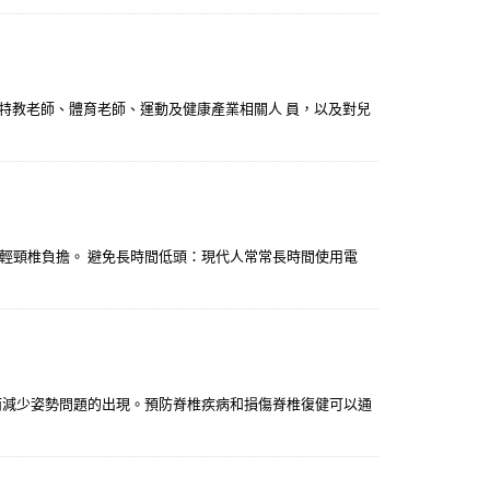
、特教老師、體育老師、運動及健康產業相關人 員，以及對兒
輕頸椎負擔。 避免長時間低頭：現代人常常長時間使用電
而減少姿勢問題的出現。預防脊椎疾病和損傷脊椎復健可以通