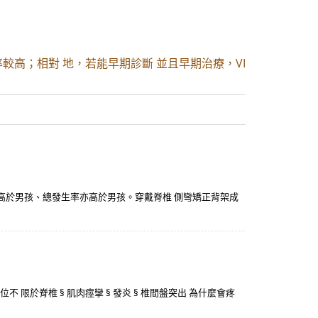
率較高；相對 地，若能早期診斷 並且早期治療，VI
高於男孩、總發生率亦高於男孩。穿戴脊椎 側彎矯正背架成
位不 限於脊椎 § 肌肉痙攣 § 發炎 § 椎間盤突出 為什麼會疼