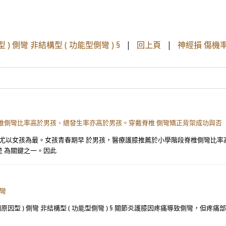
 ) 側彎 非結構型 ( 功能型側彎 ) §
|
回上頁
|
神經損 傷機
椎側彎比率高於男孩、總發生率亦高於男孩。穿戴脊椎 側彎矯正背架成功與否
，尤以女孩為最。女孩青春期早 於男孩，醫療護膝推薦於小學階段脊椎側彎比率
 為關鍵之一。因此
側彎
明原因型 ) 側彎 非結構型 ( 功能型側彎 ) § 關節炎護膝因疼痛導致側彎，但疼痛部