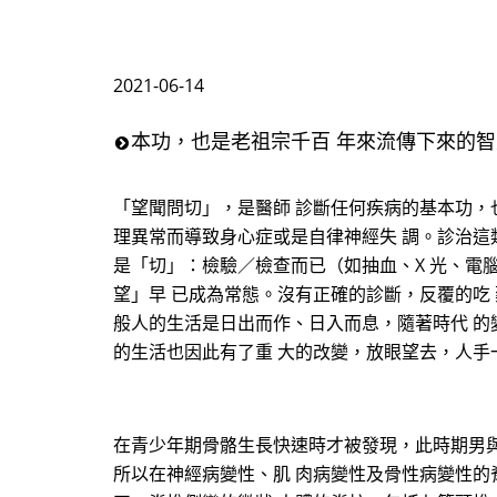
2021-06-14
本功，也是老祖宗千百 年來流傳下來的智慧
「望聞問切」，是醫師 診斷任何疾病的基本功，
理異常而導致身心症或是自律神經失 調。診治這
是「切」：檢驗／檢查而已（如抽血、X 光、電
望」早 已成為常態。沒有正確的診斷，反覆的吃
般人的生活是日出而作、日入而息，隨著時代 的
的生活也因此有了重 大的改變，放眼望去，人手
在青少年期骨骼生長快速時才被發現，此時期男與女
所以在神經病變性、肌 肉病變性及骨性病變性的