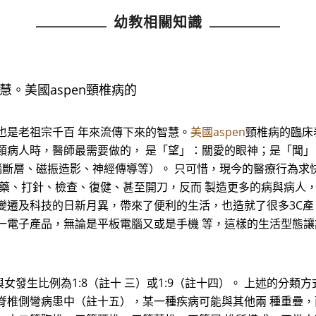
幼教相關知識
。美國aspen頸椎病的
也是老祖宗千百 年來流傳下來的智慧。
美國aspen
頸椎病的臨床
類病人時，醫師最需要做的， 是「望」：關愛的眼神；是「聞」
腦斷層、磁振造影、神經傳導等）。 只可惜，現今的醫療行為求
 藥、打針、檢查、復健、甚至開刀，反而 製造更多的病與病人，
變遷及科技的日新月異，帶來了便利的生活，也造就了很多3C產
一電子產品，無論是平板電腦又或是手機 等，這樣的生活型態
發生比例為1:8（註十 三）或1:9（註十四）。 上述的分類
脊椎側彎病患中（註十五），某一種疾病可能與其他兩 種重疊