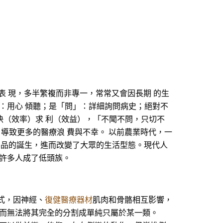
表 現，多半繁複而非專一，常常又會因長期 的生
：用心 傾聽；是「問」：詳細詢問病史；絕對不
快（效率）求 利（效益），「不聞不問，只切不
導致更多的醫療浪 費與不幸。 以前農業時代，一
 品的誕生，進而改變了大眾的生活型態。現代人
讓許多人成了低頭族。
方式，因神經、
復健醫療器材
肌肉和骨骼相互影響，
，而無法將其完全的分割成單純只屬於某一類。