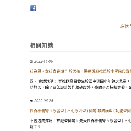
原因型
相關知識
2022-11-06
孩為最。女孩青春期早 於男孩，醫療護膝推薦於小學階段脊
四、 會議說明： 脊椎側彎易發生於國中與國小年齡之兒童
功與否，除了背架設計製作精確度外，夜間是否持續穿著，是
2022-06-24
性脊椎側彎 § 原發型 ( 不明原因型 ) 側彎 非結構型 ( 功能型
不會造成疼痛 § 神經型側彎 § 先天性脊椎側彎 § 原發型 ( 不
痛？ §