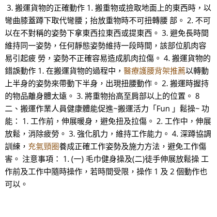
3. 搬運貨物的正確動作 1. 搬重物或撿取地面上的東西時，以
彎曲膝蓋蹲下取代彎腰；抬放重物時不可扭轉腰 部。 2. 不可
以在不對稱的姿勢下拿東西拉東西或提東西。 3. 避免長時間
維持同一姿勢，任何靜態姿勢維持一段時間，該部位肌肉容
易引起疲 勞，姿勢不正確容易造成肌肉拉傷。 4. 搬運貨物的
錯誤動作 1. 在搬運貨物的過程中，
醫療護腰背架推薦
以轉動
上半身的姿勢來帶動下半身，出現扭腰動作。 2. 搬運時握持
的物品離身體太遠。 3. 將重物抬高至肩部以上的位置。 8
二、搬運作業人員健康體能促進~搬運活力「Fun 」鬆操~ 功
能： 1. 工作前，伸展暖身，避免扭及拉傷。 2. 工作中，伸展
放鬆，消除疲勞。 3. 強化肌力，維持工作能力。 4. 深蹲協調
訓練，
充氣頸圈
養成正確工作姿勢及施力方法，避免工作傷
害。 注意事項： 1. (一) 毛巾健身操及(二)徒手伸展放鬆操 工
作前及工作中隨時操作，若時間受限，操作 1 及 2 個動作也
可以。