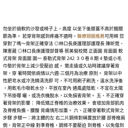
勿坐於過軟的沙發或椅子上，高度 以坐下後膝蓋不高於髖關
節為準。 若穿背架感到疼痛不適時，
醫療頸圈推薦
可用棉 您
穿對了嗎～背架正確穿法 ◎林口長庚護理部護理長 陳昕霓、
陳憲葳 ◎林口長庚護理部督導 蔡美菊校閱 正面圖 背面圖 軟
式背架 背面圖 圖一 泰勒式背架 242 ３０卷８期 4 墊或小毛
巾墊於背架上減少受壓迫 感。 需走遠或久站時建議穿著背
架，穿 著時間依病情以六週-三個月為治療 原則。 背架以中
性肥皂水或冷洗精清洗即 可，不可用刷子刷洗，溫水洗淨後
，用乾毛巾吸乾水分，平放在室內 通風處陰乾，不宜在太陽
下吊掛曝 曬，或洗衣機脫水，以免損害背架。 五、不正確穿
著背架的影響： 降低矯正脊椎的治療效果。 會增加背部肌肉
及脊椎負擔，腰酸 背痛情形加重。 六、正確穿著軟式背架之
步驟 步驟一：將主體的左 右二片鋼條對稱置放於腰 部脊椎兩
側，背架正中線 對準脊椎，鋼條不要壓迫 到脊椎，以免傷到