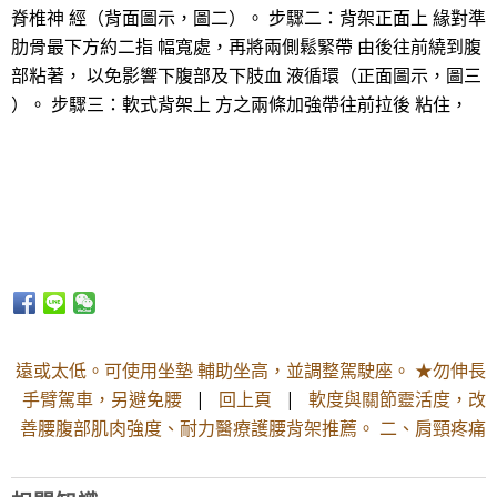
脊椎神 經（背面圖示，圖二）。 步驟二：背架正面上 緣對準
肋骨最下方約二指 幅寬處，再將兩側鬆緊帶 由後往前繞到腹
部粘著， 以免影響下腹部及下肢血 液循環（正面圖示，圖三
）。 步驟三：軟式背架上 方之兩條加強帶往前拉後 粘住，
遠或太低。可使用坐墊 輔助坐高，並調整駕駛座。 ★勿伸長
手臂駕車，另避免腰
|
回上頁
|
軟度與關節靈活度，改
善腰腹部肌肉強度、耐力醫療護腰背架推薦。 二、肩頸疼痛