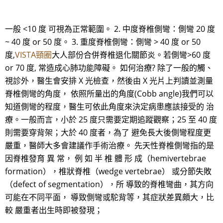
一般 <10 度 可視為正常範圍。 2. 中度脊椎側彎：側彎 20 度
~ 40 度 or 50 度。 3. 重度脊椎側彎：側彎 > 40 度 or 50
度,
VISTA頸圈
大人部份合併脊椎退化關節炎。若側彎>60 度
or 70 度, 常造成心肺功能障礙。 如何治療? 除了一般的觸、
視診外，醫生會安排 X 光檢查，然後由 X 光片上判讀並測量
脊椎側彎的角度， 依照所量出的角度(Cobb angle)我們可以
知道側彎的程度，醫生可依此角度來決定病患應該接受的 治
療。一般而言，小於 25 度只需要定期追蹤觀察；25 至 40 度
則需要穿背架；大於 40 度者，為了 避免長大後側彎程度更
嚴重，醫師大多會建議作手術治療。 先天性脊椎側彎指的是
因脊椎發育 異 常， 例 如 半 椎 體 形 成（hemivertebrae
formation），椎狀脊椎（wedge vertebrae） 或分節失敗
（defect of segmentation），所 導致的脊椎彎曲，其方向
可能在不同平面， 導致側彎或駝背等，其症狀差異頗大，比
較 嚴重者出生時即被發現；