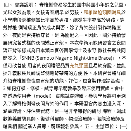
四、 會議說明： 脊椎側彎易發生於國中與國小年齡之兒童，
尤以女孩為最。女孩青春期早 於男孩，
頸椎壓迫頸圈輔具
於
小學階段脊椎側彎比率高於男孩、總發生率亦高於男孩。穿
戴脊椎 側彎矯正背架成功與否，除了背架設計製作精確度
外，夜間是否持續穿著，是 為關鍵之一。因此，國外持續發
展研究各式樣的夜間矯正背架。 本次學術示範研習會之夜間
矯正背架樣式為日本瀨本喜啓醫學博士及永野 徹社長所共同
開發之「SNNB (Semoto Nagano Night-time Brace)」，不
僅可改善使 用者的夜間睡眠品質
充氣頸圈
且易於穿脫，並能
提升義肢裝具師調整側彎背架時的方便 性。本研習會將詳細
介紹脊椎側彎夜間背架的功能、評估，包含製作理論基礎、
3 如何打模、修模、試穿等示範教學及臨床使用實證。會中
亦透過使用者（model） 實際試穿體驗，參與學員將可更深
入了解脊椎側彎夜間背架的作用。 本研習會內容由淺入深，
涵蓋理論、評估與實務，是一場非常難得的研討 課程，竭誠
歡迎義肢裝具師、復健科醫師、物理治療師、職能治療師及
輔具相 關從業人員等，踴躍報名參與。 五、 主辦單位： (一)