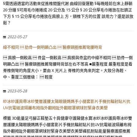
§需透過適當的活動來促進椎間盤代謝 曲線回復運動 §每晚睡前在床上靜躺
20 分鐘 §可用毛巾捲捲成 20 公分及 15 公分 § 20 公分厚毛巾捲放在肚臍正
下方 § 15 公分厚毛巾捲放在肩膀上 方，頸椎下方的位置 該用力？還是該放
鬆？
2022-05-27
線不相同  肋骨一側明顯凸出  醫療頸圈推薦彎腰時背
 肩膀一側較高  骨盆一側較高  肩膀與骨盆的中線不相同  肋骨一側
明顯凸出  醫療頸圈推薦彎腰時背部左右不等高 ■嚴重程度 嚴重程度是看
脊椎側彎的角度大小，要由 X 光片上 脊椎的夾角來判定。大致分為輕、
中、重度三個層級：  輕度
2023-05-28
紗冰紗護肩帶冰紗雙層護腰太陽眼鏡媽媽手小腿套影片手機抗輻射貼片抗
UV抗電磁波隔離布拇指外翻拇趾外翻眼罩網球肘緊身衣美塑
標籤 3D能量足弓腳正鞋墊五十肩健康守護鍺健水寶冰紗冰紗護肩帶冰紗雙
層護腰太陽眼鏡媽媽手小腿套影片手機抗輻射貼片抗UV抗電磁波隔離布拇
指外翻拇趾外翻眼罩網球肘緊身衣美塑衣美塑褲肌耐貼能量醫療護膝推薦