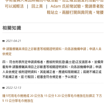
手術後病人常因疼痛而不敢活動，但正確且適宜的活動不但
可以減輕活
|
回上頁
|
Adam 氏前彎試驗，需請患者脫
鞋站立，兩腳打開與肩同寬，彎腰
相關知識
2021-04-21
申 請醫療輔具項目之診斷書等相關證明資料，向各該機構申請；申請人未
依規定
四、 符合附表所定申請資格者，應檢附榮民證(義士證)正反面影本，並備齊
載有申 請醫療輔具項目之診斷書等相關證明資料，向各該機構申請；申請
人未依規定 檢附證明資料，其能補正者，應通知限期補正；屆期不補正或
不能補正者，逕 行駁回；經審查符合規定者，予以核定，
2022-12-13
鐘 §可用毛巾捲捲成 20 公分及 15 公分 § 20 公分厚毛巾捲放在肚臍正 下方
§ 15 公分厚毛巾捲放在