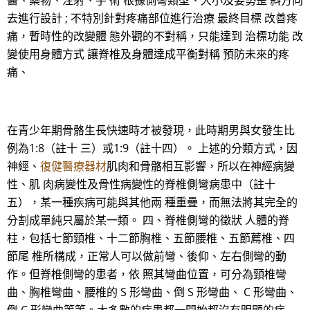
醫、藥物、注射、手 術 根據側彎類型、大小及姿勢歪 斜方向
去進行設計 ; 不特別針對疼痛部位進行治療 最終目標 改善疼
痛，暫時性的改變體 態外觀的不對稱，只能達到 治標功能 改
變使用身體方式 讓脊椎及身體達成平衡對稱 預防未來的疼
痛、
在青少年期骨骼生長快速時才被發現，此時期男與女發生比
例為1:8（註十 三）或1:9（註十四）。 上述的分類方式，因
神經、
復健醫療器材
肌肉和骨骼相互影響，所以在神經病變
性、肌 肉病變性及骨性病變性的脊椎側彎病患中（註十
五），某一種疾病可能與其他兩 種重疊，而無法將其完全的
分割成單純只屬於某一類。 四、脊椎側彎的徵狀 人體的脊
柱，包括七節頸椎、十二節胸椎、五節腰椎、五節薦椎、四
節尾 椎所構成，正常人可以做前彎、後仰、左右側彎的動
作。但脊椎側彎的患者，依 照其彎曲位置，可分為頸椎彎
曲、胸椎彎曲、腰椎的 S 形彎曲、倒 S 形彎曲、 C 形彎曲、