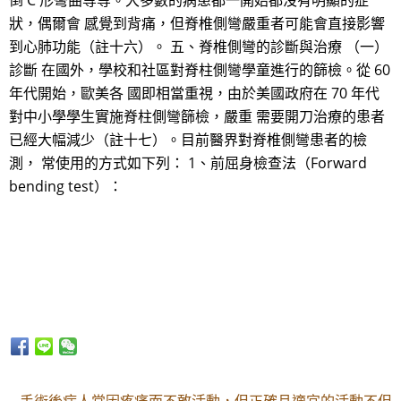
倒 C 形彎曲等等。大多數的病患都一開始都沒有明顯的症
狀，偶爾會 感覺到背痛，但脊椎側彎嚴重者可能會直接影響
到心肺功能（註十六）。 五、脊椎側彎的診斷與治療 （一）
診斷 在國外，學校和社區對脊柱側彎學童進行的篩檢。從 60
年代開始，歐美各 國即相當重視，由於美國政府在 70 年代
對中小學學生實施脊柱側彎篩檢，嚴重 需要開刀治療的患者
已經大幅減少（註十七）。目前醫界對脊椎側彎患者的檢
測， 常使用的方式如下列： 1、前屈身檢查法（Forward
bending test）：