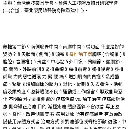
主辦：台灣義肢裝具學會、台灣人工肢體及輔具研究學會
(二)合辦：臺北榮民總醫院身障重建中心、
薦椎第二節 § 兩側恥骨中間 § 兩腿中間 § 橫切面 什麼是好的
姿勢？ § 矢狀面 ( 側面 ) § 頭頸 §
脊椎矯正器
胸腔 ( 含胸椎 ) §
腹腔 ( 含腰椎 ) § 骨盆 § 中心點 § 外耳道、肩關節、髖關節、
膝 關節、外踝前側 § 脊椎曲線 § 頸椎前彎 § 胸椎後彎 § 腰椎
前彎 力的惡性循環 力 緊 硬 痛 § 增加肌肉的負擔 § 造成酸
痛、緊繃 § 增加關節的壓力 § 退化、骨刺 § 失去彈性、活動
度及柔軟度 § 姿勢體態不良 § 運動或工作傷害 § 導致側彎惡
化 不明原因型脊椎側彎的 疼痛治療 vs. 矯正治療 疼痛緩解治
療 側彎矯正治療 目的 減輕疼痛 體態歪斜不會改善 導正姿
勢、脊椎、改善側彎度 數 適用對象 所有疼痛患者 有意願改
變使用身體方式者 治療方式 針對痛部位或脊椎節數 復健、中