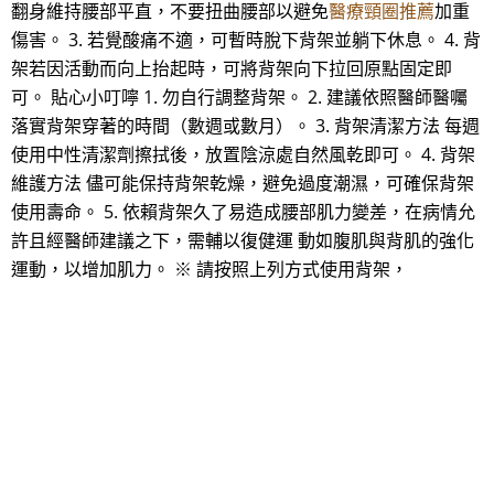
翻身維持腰部平直，不要扭曲腰部以避免
醫療頸圈推薦
加重
傷害。 3. 若覺酸痛不適，可暫時脫下背架並躺下休息。 4. 背
架若因活動而向上抬起時，可將背架向下拉回原點固定即
可。 貼心小叮嚀 1. 勿自行調整背架。 2. 建議依照醫師醫囑
落實背架穿著的時間（數週或數月）。 3. 背架清潔方法 每週
使用中性清潔劑擦拭後，放置陰涼處自然風乾即可。 4. 背架
維護方法 儘可能保持背架乾燥，避免過度潮濕，可確保背架
使用壽命。 5. 依賴背架久了易造成腰部肌力變差，在病情允
許且經醫師建議之下，需輔以復健運 動如腹肌與背肌的強化
運動，以增加肌力。 ※ 請按照上列方式使用背架，