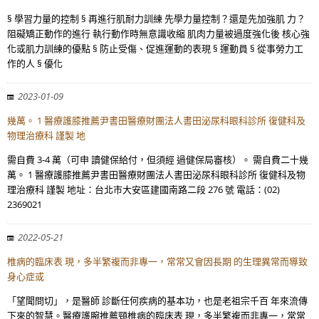
§ 學習力量的控制 § 再進行肌耐力訓練 先學力量控制？還是先加強肌 力？
阻礙矯正動作的進行 執行動作時無意識收縮 肌肉力量被過度強化後 核心強
化或肌力訓練的優點 § 防止受傷、促進運動的表現 § 運動員 § 從事勞力工
作的人 § 優化
2023-01-09
幾萬。 1 醫療護膝推薦尹書田醫療財團法人書田泌尿科眼科診所 復健科及
物理治療科 謹製 地
需自費 3-4 萬（可申 讀健保給付，但須經 過健保局審核）。 需自費二十幾
萬。 1 醫療護膝推薦尹書田醫療財團法人書田泌尿科眼科診所 復健科及物
理治療科 謹製 地址：台北市大安區建國南路二段 276 號 電話：(02)
2369021
2022-05-21
椎病的臨床表 現，多半繁複而非專一，常常又會因長期 的生理異常而導致
身心症或
「望聞問切」，是醫師 診斷任何疾病的基本功，也是老祖宗千百 年來流傳
下來的智慧。醫療護腕推薦頸椎病的臨床表 現，多半繁複而非專一，常常