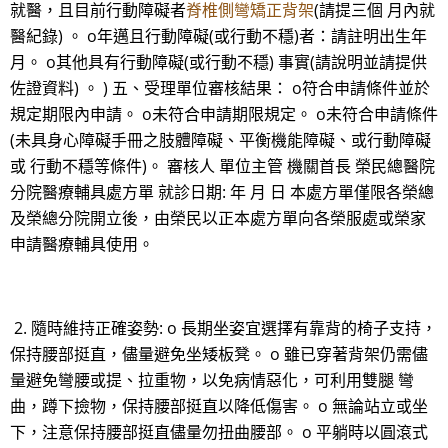
就醫，且目前行動障礙者
脊椎側彎矯正背架
(請提三個 月內就
醫紀錄) 。 o年邁且行動障礙(或行動不穩)者：請註明出生年
月。 o其他具有行動障礙(或行動不穩) 事實(請說明並請提供
佐證資料) 。 ) 五、受理單位審核結果： o符合申請條件並於
規定期限內申請。 o未符合申請期限規定。 o未符合申請條件
(未具身心障礙手冊之肢體障礙、平衡機能障礙、或行動障礙
或 行動不穩等條件)。 審核人 單位主管 機關首長 榮民總醫院
分院醫療輔具處方單 就診日期: 年 月 日 本處方單僅限各榮總
及榮總分院開立後，由榮民以正本處方單向各榮服處或榮家
申請醫療輔具使用。
2. 隨時維持正確姿勢: o 長期坐姿宜選擇有靠背的椅子支持，
保持腰部挺直，儘量避免坐矮板凳。 o 雖已穿著背架仍需儘
量避免彎腰或提、拉重物，以免病情惡化，可利用雙腿 彎
曲，蹲下撿物，保持腰部挺直以降低傷害。 o 無論站立或坐
下，注意保持腰部挺直儘量勿扭曲腰部。 o 平躺時以圓滾式