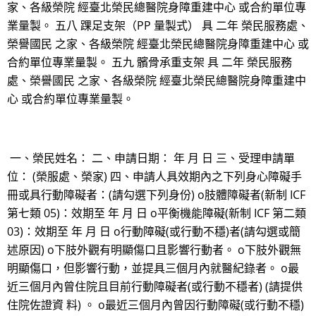
家、各級榮院 經臺北榮民總醫院身障重建中心 或合約單位專
業量製。 五八 踝足支架（PP 量製式） 具 二年 榮民服務處、
榮譽國民 之家、各級榮院 經臺北榮民總醫院身障重建中心 或
合約單位專業量製。 五九 髕骨承重支架 具 二年 榮民服務
處、榮譽國民 之家、各級榮院 經臺北榮民總醫院身障重建中
心 或合約單位專業量製。
一、榮民姓名： 二、申請日期： 年 月 日 三、受理申請單
位： (榮服處、榮家) 四、申請人具效期內之下列身心障礙手
冊或具行動障礙者：(請勾選下列身份) o肢體障礙者(新制 ICF
第七類 05)：效期至 年 月 日 o平衡機能障礙(新制 ICF 第二類
03)：效期至 年 月 日 o行動障礙(或行動不穩)者(請勾選或簡
述原因) o下肢外觀有明顯傷口且影響行動者。 o下肢外觀無
明顯傷口，但影響行動，並提具三個月內就醫紀錄者。 o最
近三個月內曾住院且目前行動障礙者(或行動不穩者) (請提供
住院佐證資 料) 。 o最近三個月內曾因行動障礙(或行動不穩)