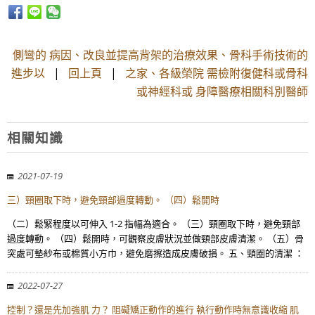
側彎的 病因、改良並提高背架的治療效果、骨科手術技術的
進步以
|
回上頁
|
之家、各級榮院 需檢附復健科或骨科
或神經科或 身障醫療相關科別醫師
相關知識
2021-07-19
三）頸圈取下時，避免頸部過度轉動。 （四）鬆開時
（二）鬆緊程度以可伸入 1-2 指幅為適合。 （三）頸圈取下時，避免頸部
過度轉動。 （四）鬆開時，可觀察皮膚狀況並做頸部皮膚清潔。 （五）骨
突處可墊紗布或棉質小方巾，避免磨擦造成皮膚破損。 五、頸圈的清潔 ：
2022-07-27
控制？還是先加強肌 力？ 阻礙矯正動作的進行 執行動作時無意識收縮 肌