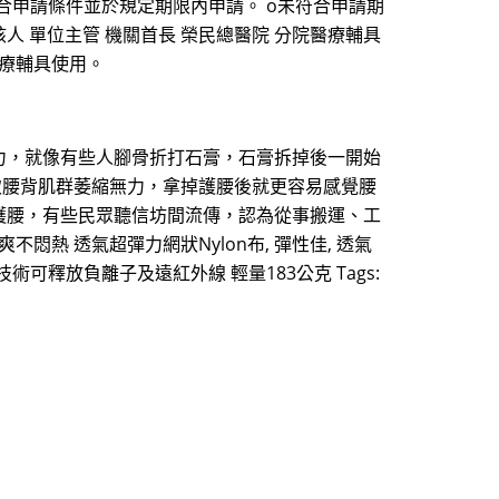
o符合申請條件並於規定期限內申請。 o未符合申請期
人 單位主管 機關首長 榮民總醫院 分院醫療輔具
醫療輔具使用。
力，就像有些人腳骨折打石膏，石膏拆掉後一開始
致腰背肌群萎縮無力，拿掉護腰後就更容易感覺腰
護腰，有些民眾聽信坊間流傳，認為從事搬運、工
熱 透氣超彈力網狀Nylon布, 彈性佳, 透氣
可釋放負離子及遠紅外線 輕量183公克 Tags: