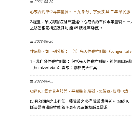
2021-08-20
心或合約單位專業量製。 三九 部分手掌義肢 具 二年 榮民服
2.經臺北榮民總醫院身障重建中 心或合約單位專業量製。 三九
之移動相關構造及其功 能 05 肢體障礙者)。
2023-06-20
性病變，如下列分析：: （1）先天性脊椎側彎（congenital s
1、非自發性脊椎側彎： 包括先天性脊椎側彎、神經肌肉病變及骨性
（hemivertebra）異常： 屬於先天性異
2022-06-05
6)經 ICF 鑑定具有肢體、平衡機 能障礙、失智症 (檢附申請、
(5)具效期內之上列任一種障礙之 多重障礙證明者。 (6)經
斷書醫療護腕推薦 敘明具有高背輪椅輔具需求