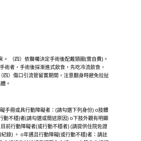
。 （四）依醫囑決定手術後配戴頸圈(需自費)。
位手術者，手術後採漸進式飲食，先吃冷流飲食，
 （四）傷口引流管留置期間，注意翻身時避免拉扯
軀體。
障礙手冊或具行動障礙者：(請勾選下列身份) o肢體
障礙(或行動不穩)者(請勾選或簡述原因) o下肢外觀有明顯
前行動障礙者(或行動不穩者) (請提供住院佐證
醫紀錄) 。 o年邁且行動障礙(或行動不穩)者：請註