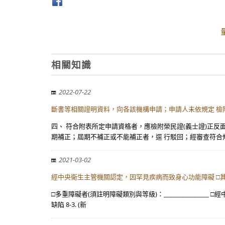
相關知識
2022-07-22
斷書等相關證明資料，向各該機構申請；申請人未依規定 檢
四、 符合附表所定申請資格者，應檢附榮民證(義士證)正
期補正；屆期不補正或不能補正者，逕 行駁回；經審查符合
2021-03-02
經中央衛生主管機關認定，因罕見疾病而致身心功能障礙 □
□多重障礙者(須註明障礙類別與等級)：____________
缺陷 8-3. (新