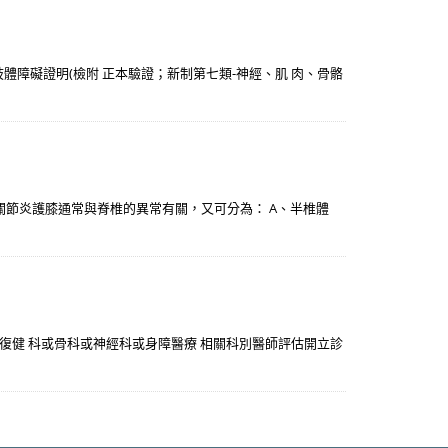
肢體障礙證明(檢附 正本驗證；新制第七類-神經、肌 肉、骨骼
s）：關節炎護膝通常與脊椎的異常有關，又可分為： A、半椎體
，並經復健 科或骨科或神經科或身障醫療 相關科別醫師評估開立診