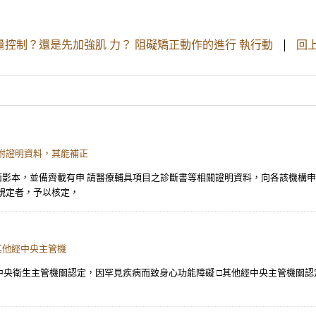
量控制？還是先加強肌 力？ 阻礙矯正動作的進行 執行動
|
回
附證明資料，其能補正
反面影本，並備齊載有申 請醫療輔具項目之診斷書等相關證明資料，向各該機構
規定者，予以核定，
其他經中央主管機
___ □經中央衛生主管機關認定，因罕見疾病而致身心功能障礙 □其他經中央主管機