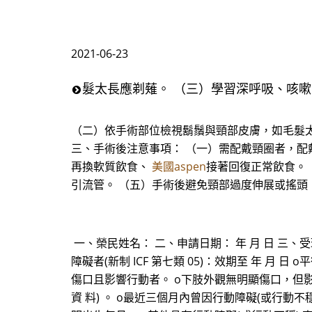
2021-06-23
髮太長應剃薙。 （三）學習深呼吸、咳
（二）依手術部位檢視鬍鬚與頸部皮膚，如毛髮太
三、手術後注意事項： （一）需配戴頸圈者，配
再換軟質飲食、
美國aspen
接著回復正常飲食。
引流管。 （五）手術後避免頸部過度伸展或搖頭
一、榮民姓名： 二、申請日期： 年 月 日 三、
障礙者(新制 ICF 第七類 05)：效期至 年 月 日
傷口且影響行動者。 o下肢外觀無明顯傷口，但影
資 料) 。 o最近三個月內曾因行動障礙(或行動