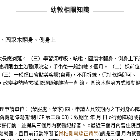
幼教相關知識
嗽、圓滾木翻身、側身上
長應剃薙。 （三）學習深呼吸、咳嗽、圓滾木翻身、側身上下床
戴期限由主治醫師決定，手術後一般約戴 3 個月。 （二）採前
 （三）一般傷口會貼美容膠(自費)，不用拆線，保持乾燥即可。
，改變姿勢時需採取頭頸部維持一直 線， 圓滾木翻身方式轉動
受理申請單位： (榮服處、榮家) 四、申請人具效期內之下列身心
 o平衡機能障礙(新制 ICF 第二類 03)：效期至 年 月 日 o行動
響行動，並提具三個月內就醫紀錄者。 o最近三個月內曾住院且目
不穩)就醫，且目前行動障礙者
脊椎側彎矯正背架
(請提三個 月內就