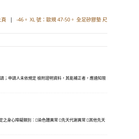
上頁
|
-46。 XL 號：歐規 47-50。 全足矽膠墊 尺
申請；申請人未依規定 檢附證明資料，其能補正者，應通知限
關認定之身心障礙類別：□染色體異常 □先天代謝異常 □其他先天