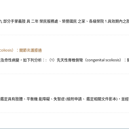
 部分手掌義肢 具 二年 榮民服務處、榮譽國民 之家、各級榮院 1.具效期內之
coliosis）：關節炎護膝通
病變，如下列分析：: （1）先天性脊椎側彎（congenital scoliosi
 ICF 鑑定具有肢體、平衡機 能障礙、失智症 (檢附申請、 鑑定相關文件影本)