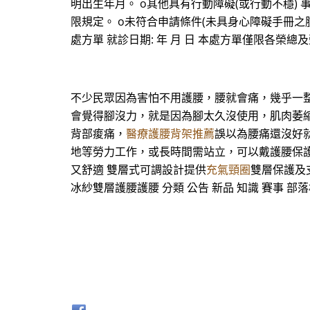
明出生年月。 o其他具有行動障礙(或行動不穩) 
限規定。 o未符合申請條件(未具身心障礙手冊之
處方單 就診日期: 年 月 日 本處方單僅限各
不少民眾因為害怕不用護腰，腰就會痛，幾乎一
會覺得腳沒力，就是因為腳太久沒使用，肌肉萎縮
背部痠痛，
醫療護腰背架推薦
誤以為腰痛還沒好
地等勞力工作，或長時間需站立，可以戴護腰保護脊椎
又舒適 雙層式可調設計提供
充氣頸圈
雙層保護及支
冰紗雙層護腰護腰 分類 公告 新品 知識 賽事 部落