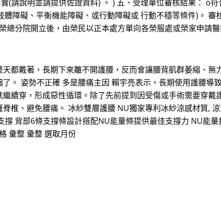
事實(請說明並請提供佐證資料) 。 ) 五、受理單位審核結果： 
肢體障礙、平衡機能障礙、或行動障礙或 行動不穩等條件)。 審核
榮總及榮總分院開立後，由榮民以正本處方單向各榮服處或榮家申請
整天都戴著，長期下來離不開護腰，反而會讓腰背肌群萎縮、無
了。 姿勢不正確 多是腰痛主因 賴宇亮表示，長期使用護腰導
就繼續穿，形成惡性循環。除了先前提到因受傷或手術需要穿戴
、避免腰痛。 冰紗雙層護腰 NU獨家專利冰紗涼感材質, 涼爽不悶
撐 背部6條支撐條設計搭配NU能量條提供最佳支撐力 NU能量技術
格 彙整 彙整 選取月份