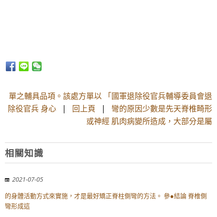
單之輔具品項。該處方單以 「國軍退除役官兵輔導委員會退
除役官兵 身心
|
回上頁
|
彎的原因少數是先天脊椎畸形
或神經 肌肉病變所造成，大部分是屬
相關知識
2021-07-05
的身體活動方式來實施，才是最好矯正脊柱側彎的方法。 參●結論 脊椎側
彎形成這