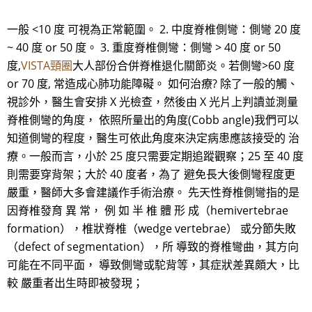
一般 <10 度 可視為正常範圍。 2. 中度脊椎側彎：側彎 20 度
~ 40 度 or 50 度。 3. 重度脊椎側彎：側彎 > 40 度 or 50
度,
VISTA頸圈
大人部份合併脊椎退化關節炎。若側彎>60 度
or 70 度, 常造成心肺功能障礙。 如何治療? 除了一般的觸、
視診外，醫生會安排 X 光檢查，然後由 X 光片上判讀並測量
脊椎側彎的角度， 依照所量出的角度(Cobb angle)我們可以
知道側彎的程度，醫生可依此角度來決定病患應該接受的 治
療。一般而言，小於 25 度只需要定期追蹤觀察；25 至 40 度
則需要穿背架；大於 40 度者，為了 避免長大後側彎程度更
嚴重，醫師大多會建議作手術治療。 先天性脊椎側彎指的是
因脊椎發育 異 常， 例 如 半 椎 體 形 成（hemivertebrae
formation），椎狀脊椎（wedge vertebrae） 或分節失敗
（defect of segmentation），所 導致的脊椎彎曲，其方向
可能在不同平面， 導致側彎或駝背等，其症狀差異頗大，比
較 嚴重者出生時即被發現；