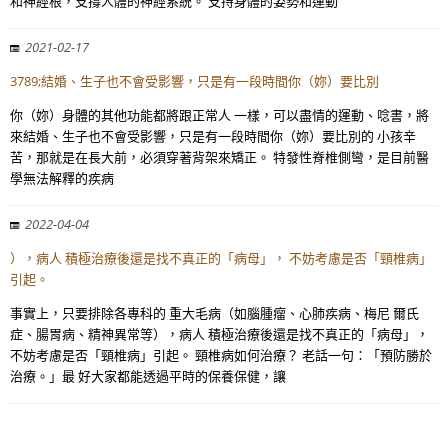
和神經根，支撐人體的神經系統。 支持身體的姿勢和運動
2021-02-17
3789;結婚、生子也不會受影響，只是有一段時間你（妳）要比別
你（妳）身體的其他功能都將跟正常人 一樣，可以盡情的運動、唸書，將
來結婚、生子也不會受影響，只是有一段時間你（妳）要比別的 小孩辛
苦，那就是在長大前，必須穿著背架來矯正。 特發性脊椎側彎，是目前醫
學無法解釋的疾病
2022-04-04
），病人 積極治療後還是找不真正的「病母」， 不妨考慮是否「頸椎病」
引起。
事實上，只要排除各專科的 重大毛病（如腦腫瘤、心肺疾病、梅尼 爾氏
症、腸胃病、精神異常等），病人 積極治療後還是找不真正的「病母」，
不妨考慮是否「頸椎病」引起。 頸椎病如何治療？ 老話一句：「預防勝於
治療。」最 好大家都能透過平時的保養保健，讓