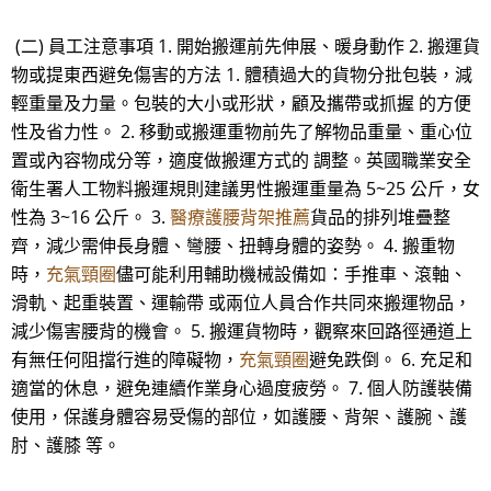
(二) 員工注意事項 1. 開始搬運前先伸展、暖身動作 2. 搬運貨
物或提東西避免傷害的方法 1. 體積過大的貨物分批包裝，減
輕重量及力量。包裝的大小或形狀，顧及攜帶或抓握 的方便
性及省力性。 2. 移動或搬運重物前先了解物品重量、重心位
置或內容物成分等，適度做搬運方式的 調整。英國職業安全
衛生署人工物料搬運規則建議男性搬運重量為 5~25 公斤，女
性為 3~16 公斤。 3.
醫療護腰背架推薦
貨品的排列堆疊整
齊，減少需伸長身體、彎腰、扭轉身體的姿勢。 4. 搬重物
時，
充氣頸圈
儘可能利用輔助機械設備如：手推車、滾軸、
滑軌、起重裝置、運輸帶 或兩位人員合作共同來搬運物品，
減少傷害腰背的機會。 5. 搬運貨物時，觀察來回路徑通道上
有無任何阻擋行進的障礙物，
充氣頸圈
避免跌倒。 6. 充足和
適當的休息，避免連續作業身心過度疲勞。 7. 個人防護裝備
使用，保護身體容易受傷的部位，如護腰、背架、護腕、護
肘、護膝 等。