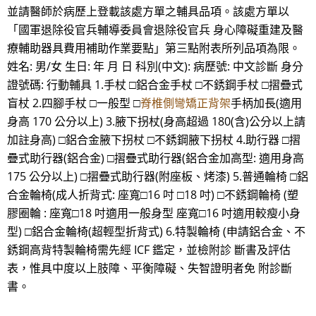
並請醫師於病歷上登載該處方單之輔具品項。該處方單以
「國軍退除役官兵輔導委員會退除役官兵 身心障礙重建及醫
療輔助器具費用補助作業要點」第三點附表所列品項為限。
姓名: 男/女 生日: 年 月 日 科別(中文): 病歷號: 中文診斷 身分
證號碼: 行動輔具 1.手杖 □鋁合金手杖 □不銹鋼手杖 □摺疊式
盲杖 2.四腳手杖 □一般型 □
脊椎側彎矯正背架
手柄加長(適用
身高 170 公分以上) 3.腋下拐杖(身高超過 180(含)公分以上請
加註身高) □鋁合金腋下拐杖 □不銹鋼腋下拐杖 4.助行器 □摺
疊式助行器(鋁合金) □摺疊式助行器(鋁合金加高型: 適用身高
175 公分以上) □摺疊式助行器(附座板、烤漆) 5.普通輪椅 □鋁
合金輪椅(成人折背式: 座寬□16 吋 □18 吋) □不銹鋼輪椅 (塑
膠圈輪 : 座寬□18 吋適用一般身型 座寬□16 吋適用較瘦小身
型) □鋁合金輪椅(超輕型折背式) 6.特製輪椅 (申請鋁合金、不
銹鋼高背特製輪椅需先經 ICF 鑑定，並檢附診 斷書及評估
表，惟具中度以上肢障、平衡障礙、失智證明者免 附診斷
書。