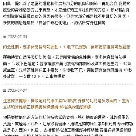
因此，提出除了適當的運動和伸展各部分的肌肉和關節，再配合自 我覺察
感受的身體活動方式來實施，才是最好矯正脊柱側彎的方法。 參●結論 脊
椎側彎形成這種疾病的原因有很多，但是大部分都是找不到確切的原 因，
多數的病患是屬於「自發性脊柱側彎」，約佔所有脊柱側彎
2022-05-05
的急性期，應多休息暫時勿運動。 1. 收下巴運動：醫療護膝推薦可放鬆頸
運動時要自然呼吸切勿憋 氣。若是剛受傷的急性期，應多休息暫時勿運
動。 1. 收下巴運動：醫療護膝推薦可放鬆頸部關節及減少神經壓力。 站直
或坐直，先將頭維持在正中姿勢，往後收下 巴，讓後頸有緊繃感維持 10 秒
後放鬆，一次做 10 下。 2. 牽拉運動
2023-07-31
注意飲食健康，攝取足夠的維生素D和鈣質 脊椎的功能是多方面的，包括：
支撐和脊椎矯正器保護神經組織 脊椎通過保護脊髓
預防脊椎退化的方法包括保持適當的姿勢、進行適度的運動、減輕過重的
負擔、戒煙等。此外，注意飲食健康，攝取足夠的維生素D和鈣質 脊椎的功
能是多方面的，包括： 支撐和脊椎矯正器保護神經組織 脊椎通過保護脊髓