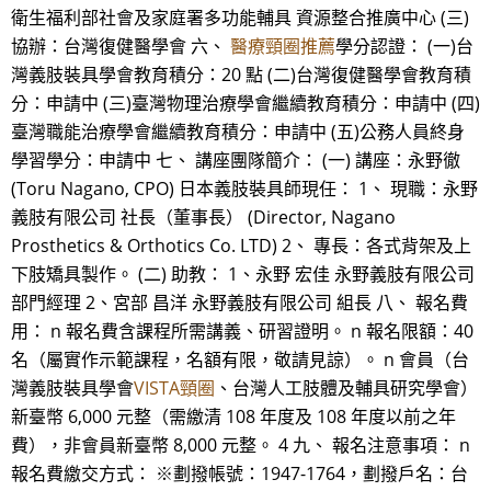
衛生福利部社會及家庭署多功能輔具 資源整合推廣中心 (三)
協辦：台灣復健醫學會 六、
醫療頸圈推薦
學分認證： (一)台
灣義肢裝具學會教育積分：20 點 (二)台灣復健醫學會教育積
分：申請中 (三)臺灣物理治療學會繼續教育積分：申請中 (四)
臺灣職能治療學會繼續教育積分：申請中 (五)公務人員終身
學習學分：申請中 七、 講座團隊簡介： (一) 講座：永野徹
(Toru Nagano, CPO) 日本義肢裝具師現任： 1、 現職：永野
義肢有限公司 社長（董事長） (Director, Nagano
Prosthetics & Orthotics Co. LTD) 2、 專長：各式背架及上
下肢矯具製作。 (二) 助教： 1、永野 宏佳 永野義肢有限公司
部門經理 2、宮部 昌洋 永野義肢有限公司 組長 八、 報名費
用： n 報名費含課程所需講義、研習證明。 n 報名限額：40
名（屬實作示範課程，名額有限，敬請見諒）。 n 會員（台
灣義肢裝具學會
VISTA頸圈
、台灣人工肢體及輔具研究學會）
新臺幣 6,000 元整（需繳清 108 年度及 108 年度以前之年
費），非會員新臺幣 8,000 元整。 4 九、 報名注意事項： n
報名費繳交方式： ※劃撥帳號：1947-1764，劃撥戶名：台