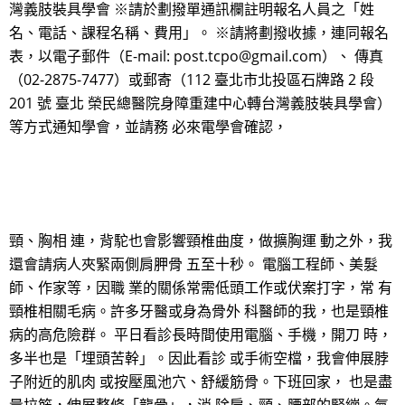
灣義肢裝具學會 ※請於劃撥單通訊欄註明報名人員之「姓
名、電話、課程名稱、費用」。 ※請將劃撥收據，連同報名
表，以電子郵件（E-mail: post.tcpo@gmail.com）、 傳真
（02-2875-7477）或郵寄（112 臺北市北投區石牌路 2 段
201 號 臺北 榮民總醫院身障重建中心轉台灣義肢裝具學會）
等方式通知學會，並請務 必來電學會確認，
頸、胸相 連，背駝也會影響頸椎曲度，做擴胸運 動之外，我
還會請病人夾緊兩側肩胛骨 五至十秒。 電腦工程師、美髮
師、作家等，因職 業的關係常需低頭工作或伏案打字，常 有
頸椎相關毛病。許多牙醫或身為骨外 科醫師的我，也是頸椎
病的高危險群。 平日看診長時間使用電腦、手機，開刀 時，
多半也是「埋頭苦幹」。因此看診 或手術空檔，我會伸展脖
子附近的肌肉 或按壓風池穴、舒緩筋骨。下班回家， 也是盡