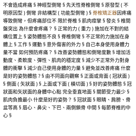
不會造成疼痛 § 神經型側彎 § 先天性脊椎側彎 § 原發型 ( 不
明原因型 ) 側彎 非結構型 ( 功能型側彎 ) §
脊椎矯正器
因疼痛
導致側彎，但疼痛部位不 限於脊椎 § 肌肉痙攣 § 發炎 § 椎間
盤突出 為什麼會疼痛？ § 正常的力 ( 重力 ) 施加在不對的結
構位置上 § 姿勢體態不良 § 脊椎側彎 § 不正常的力施加在身
體上 § 工作 § 運動 § 意外傷害的外力 § 自己本身使用身體力
量不當 如何預防疼痛？ § 改善姿勢體態和側彎度數 § 增加活
動度、柔軟度、彈性、肌肉的穩定度 § 減少不正常外力對身
體的衝擊 § 減少自己使用身體的力量 § 避免並改善疼痛 什麼
是好的姿勢體態 ? § 由不同面向觀察 § 正面或背面 ( 冠狀面 )
§ 側面 ( 矢狀面 ) § 上面或下面 ( 橫切面 ) § 好的姿勢體態 § 冠
狀面和矢狀面的身體中心點 完全垂直地面 § 關節受力最少 §
肌肉負擔最小 什麼是好的姿勢？ § 冠狀面 § 眼睛、肩膀、骨
盆等高 § 眉心、鼻尖、下巴、兩側鎖骨 中間 § 每節脊椎的中
心 §