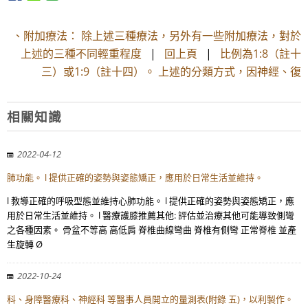
、附加療法： 除上述三種療法，另外有一些附加療法，對於
上述的三種不同輕重程度
|
回上頁
|
比例為1:8（註十
三）或1:9（註十四）。 上述的分類方式，因神經、復
相關知識
2022-04-12
肺功能。 l 提供正確的姿勢與姿態矯正，應用於日常生活並維持。
l 教導正確的呼吸型態並維持心肺功能。 l 提供正確的姿勢與姿態矯正，應
用於日常生活並維持。 l 醫療護膝推薦其他: 評估並治療其他可能導致側彎
之各種因素。 骨盆不等高 高低肩 脊椎曲線彎曲 脊椎有側彎 正常脊椎 並產
生旋轉 Ø
2022-10-24
科、身障醫療科、神經科 等醫事人員開立的量測表(附錄 五)，以利製作。