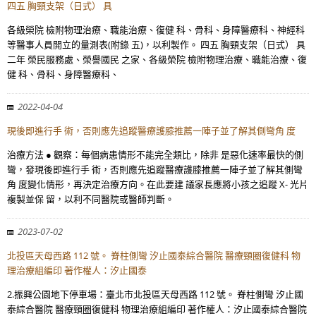
四五 胸頸支架（日式） 具
各級榮院 檢附物理治療、職能治療、復健 科、骨科、身障醫療科、神經科
等醫事人員開立的量測表(附錄 五)，以利製作。 四五 胸頸支架（日式） 具
二年 榮民服務處、榮譽國民 之家、各級榮院 檢附物理治療、職能治療、復
健 科、骨科、身障醫療科、
2022-04-04
現後即進行手 術，否則應先追蹤醫療護膝推薦一陣子並了解其側彎角 度
治療方法 ● 觀察：每個病患情形不能完全類比，除非 是惡化速率最快的側
彎，發現後即進行手 術，否則應先追蹤醫療護膝推薦一陣子並了解其側彎
角 度變化情形，再決定治療方向。在此要建 議家長應將小孩之追蹤 X- 光片
複製並保 留，以利不同醫院或醫師判斷。
2023-07-02
北投區天母西路 112 號。 脊柱側彎 汐止國泰綜合醫院 醫療頸圈復健科 物
理治療組編印 著作權人：汐止國泰
2.振興公園地下停車場：臺北市北投區天母西路 112 號。 脊柱側彎 汐止國
泰綜合醫院 醫療頸圈復健科 物理治療組編印 著作權人：汐止國泰綜合醫院