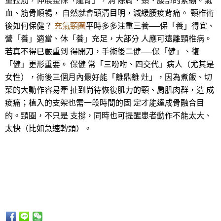
量拉筋，伸展整條「龍骨」，消 除肩、頸、腰部的緊繃。氣
血、筋骨順暢， 自然就會頭清目明，減緩腰痠背痛。 頸椎術
後如何保健？
充氣頸圈
平時多多注重三養──保「養」得宜、
營「養」適當、休「養」充足，大部分 人應可遠離頸椎病。
若真不得已嚴重到 得開刀，手術後二健──保「健」、復
「健」更形重要。 保健 常「三吩咐、四交代」病人（尤其是
女性），術後三個月內最好能「離鼎離 灶」，因為煮飯、切
菜的大動作容易牽 扯到尚待恢復肌力的頸、肩肌肉群，造 成
痠痛；植入的支架也需一段時間的固 定才能達成骨融合目
的。頸圈，不只是 支撐，同時也可提醒患者動作不能太大、
太快（比如急速轉頭）。