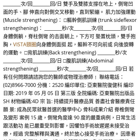
________次/回________回/日 雙手及雙膝支撐在地上，側彎凹
面的手、腳 伸直向對側交叉移動，直到緊繃。 肌力加強運動
(Muscle strengthening)： □軀幹側肌訓練 (trunk sideflexor
strengthening)： ________秒/次________次/回________回/日
身體側躺，脊柱側彎 的击面朝上，下方可 墊置枕頭，雙手抱
胸，
VISTA頸圈
向身體側面挺 起，軀幹不可向前或 向後旋轉
的運動。 □背肌訓練(Back strengthening) ________秒/次
________次/回________回/日 □腹肌訓練(Abdominal
strengthening) ________秒/次________次/回________回/日 若
有任何問題請諮詢您的醫師或物理治療師﹗ 聯絡電話：
(02)8966-7000 分機：2520 編印單位: 亞東醫院復健科 編印
日期: 2019 年 05 月 05 日 第三版 全院編碼: 亞東醫院出版品
SH 材物編碼:4D 宗 旨: 持續提升醫療品質 善盡社會醫療責任
願 景: 成為民眾就醫首選的醫學中心 骨科成果介紹 脊椎側彎
及變形 案例 15 歲，側彎角度達 90 度的嚴重病例，日常生活
跟活動功 能已嚴重受到影響，因懼怕手術故遲遲未接受治
療，經過 完整解釋與溝通，終於放心接受手術治療。 因患者