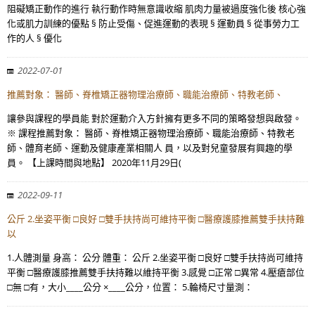
阻礙矯正動作的進行 執行動作時無意識收縮 肌肉力量被過度強化後 核心強
化或肌力訓練的優點 § 防止受傷、促進運動的表現 § 運動員 § 從事勞力工
作的人 § 優化
2022-07-01
推薦對象： 醫師、脊椎矯正器物理治療師、職能治療師、特教老師、
讓參與課程的學員能 對於運動介入方針擁有更多不同的策略發想與啟發。
※ 課程推薦對象： 醫師、脊椎矯正器物理治療師、職能治療師、特教老
師、體育老師、運動及健康產業相關人 員，以及對兒童發展有興趣的學
員。 【上課時間與地點】 2020年11月29日(
2022-09-11
公斤 2.坐姿平衡 □良好 □雙手扶持尚可維持平衡 □醫療護膝推薦雙手扶持難
以
1.人體測量 身高： 公分 體重： 公斤 2.坐姿平衡 □良好 □雙手扶持尚可維持
平衡 □醫療護膝推薦雙手扶持難以維持平衡 3.感覺 □正常 □異常 4.壓瘡部位
□無 □有，大小____公分 ×____公分，位置： 5.輪椅尺寸量測：