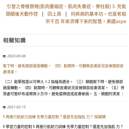
引發之脊椎側彎(肌肉萎縮症、肌肉失養症、脊柱裂) 3. 充氣
頸圈後天動作控
|
回上頁
|
何疾病的基本功，也是老祖
宗千百 年來流傳下來的智慧。美國aspe
相關知識
2023-03-06
取下時，避免頸部過度轉動。 （四）鬆開時，可觀察皮膚狀況並做頸部皮
膚清潔。
（二）鬆緊程度以可伸入 1-2 指幅為適合。 （三）頸圈取下時，避免頸部
過度轉動。 （四）鬆開時，可觀察皮膚狀況並做頸部皮膚清潔。 （五）骨
突處可墊紗布或棉質小方巾，避免磨擦造成皮膚破損。 五、頸圈的清潔 ：
2021-02-15
§ 再進行肌耐力訓練 先學力量控制？還是先加強肌 力？ 阻礙矯
§ 學習力量的控制 § 再進行肌耐力訓練 先學力量控制？還是先加強肌 力？