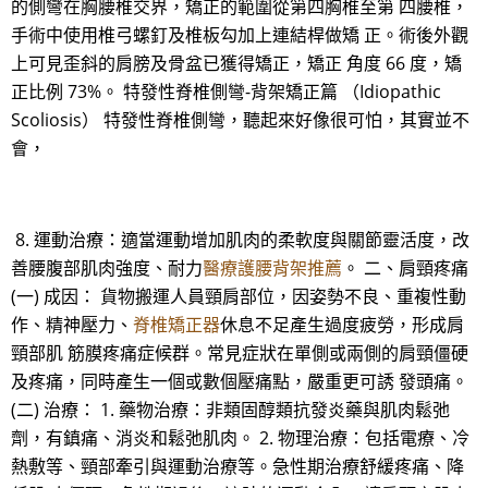
的側彎在胸腰椎交界，矯正的範圍從第四胸椎至第 四腰椎，
手術中使用椎弓螺釘及椎板勾加上連結桿做矯 正。術後外觀
上可見歪斜的肩膀及骨盆已獲得矯正，矯正 角度 66 度，矯
正比例 73%。 特發性脊椎側彎-背架矯正篇 （Idiopathic
Scoliosis） 特發性脊椎側彎，聽起來好像很可怕，其實並不
會，
8. 運動治療：適當運動增加肌肉的柔軟度與關節靈活度，改
善腰腹部肌肉強度、耐力
醫療護腰背架推薦
。 二、肩頸疼痛
(一) 成因： 貨物搬運人員頸肩部位，因姿勢不良、重複性動
作、精神壓力、
脊椎矯正器
休息不足產生過度疲勞，形成肩
頸部肌 筋膜疼痛症候群。常見症狀在單側或兩側的肩頸僵硬
及疼痛，同時產生一個或數個壓痛點，嚴重更可誘 發頭痛。
(二) 治療： 1. 藥物治療：非類固醇類抗發炎藥與肌肉鬆弛
劑，有鎮痛、消炎和鬆弛肌肉。 2. 物理治療：包括電療、冷
熱敷等、頸部牽引與運動治療等。急性期治療舒緩疼痛、降