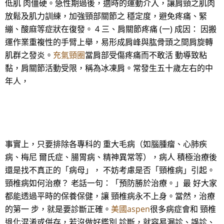
低肌 肉僵硬。急性期過後，適時的運動介入，讓肩頸之肌肉
放鬆及肌力訓練，加強頸部關節之 穩定度，避免疼痛、緊
繃、酸麻等症狀在復發。 4 三、肩關節疼痛 (一) 成因： 因搬
運作業重複性的手臂上舉，易形成肩峰與肱骨頭之間肩旋轉
肌群之發炎。
充氣頸圈
當肩部受傷疼痛而不敢活 動導致粘
黏，肩關節活動受限，稱為冰凍肩。常發生五十歲左右的中
年人，
事實上，只要排除各專科的 重大毛病（如腦腫瘤、心肺疾
病、梅尼 爾氏症、腸胃病、精神異常等），病人 積極治療後
還是找不真正的「病母」， 不妨考慮是否「頸椎病」引起。
頸椎病如何治療？ 老話一句：「預防勝於治療。」最 好大家
都能透過平時的保養保健，讓 頸椎病永不上身。當然，治療
的第一 步，就是要診斷正確。
美國aspen
很多病症會和 頸椎
退化混淆或併存，若沒做好鑑別 診斷，就容易漏診、誤診、