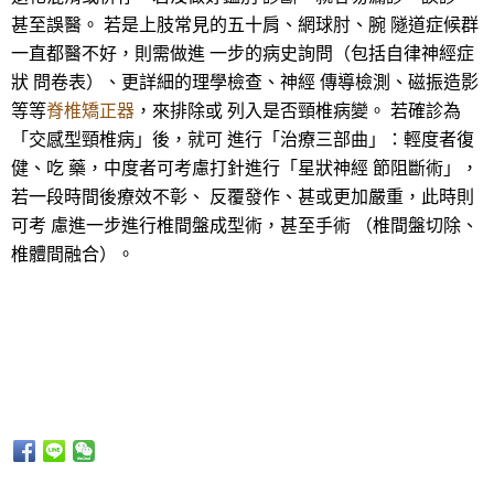
甚至誤醫。 若是上肢常見的五十肩、網球肘、腕 隧道症候群
一直都醫不好，則需做進 一步的病史詢問（包括自律神經症
狀 問卷表）、更詳細的理學檢查、神經 傳導檢測、磁振造影
等等
脊椎矯正器
，來排除或 列入是否頸椎病變。 若確診為
「交感型頸椎病」後，就可 進行「治療三部曲」：輕度者復
健、吃 藥，中度者可考慮打針進行「星狀神經 節阻斷術」，
若一段時間後療效不彰、 反覆發作、甚或更加嚴重，此時則
可考 慮進一步進行椎間盤成型術，甚至手術 （椎間盤切除、
椎體間融合）。