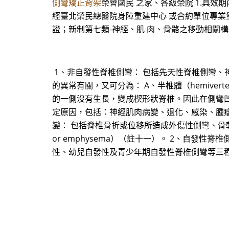
側彎矯正背架
榮譽國民 之家、各級榮院 1.具效期
經臺北榮民總醫院身障重建中心 或合約單位專業量製
證；新制第七類-神經、肌 肉、骨骼之移動相關構造
1、非自發性脊椎側彎： 包括先天性脊椎側彎、神經肌肉
的異常有關，又可分為： A、半椎體（hemive
的一側沒有生長，變成楔形狀脊椎。因此在側彎凹側
定原因，包括：神經肌肉病變、退化、感染、腫瘤
變： 包括脊椎骨折或位移所造成外傷性側彎、骨軟骨營養不良
or emphysema）（註十一）。 2、自發性脊椎
性、幼兒自發性及青少年期自發性脊椎側彎等三種