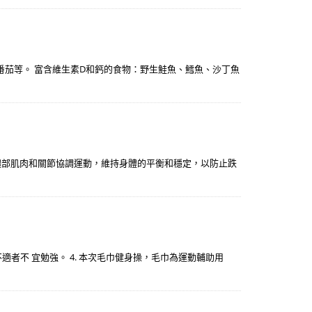
茄等。 富含維生素D和鈣的食物：野生鮭魚、鱈魚、沙丁魚
腿部肌肉和關節協調運動，維持身體的平衡和穩定，以防止跌
不適者不 宜勉強。 4. 本次毛巾健身操，毛巾為運動輔助用