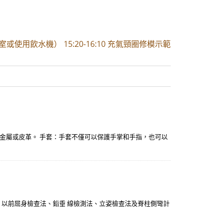
室或使用飲水機） 15:20-16:10 充氣頸圈修模示範
金屬或皮革。 手套：手套不僅可以保護手掌和手指，也可以
，以前屈身檢查法、鉛垂 線檢測法、立姿檢查法及脊柱側彎計