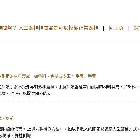
椎間盤？ 人工頸椎椎間盤是可以模擬正常頸椎
|
回上頁
|
妝
耐用的材料製成，如塑料、金屬或皮革。 手套：手套
是保護手腕不受外界刺激和磨損。手腕保護器通常由耐用的材料製成，如塑料、
險， 同時可以提供額外的支
式，以前
受輻射線的傷害。 上述六種檢測方法中，如以多數人的關節炎護膝大型篩檢方式
較精確，脊柱側彎