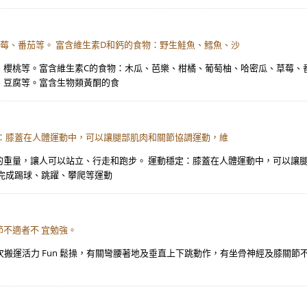
莓、番茄等。 富含維生素D和鈣的食物：野生鮭魚、鱈魚、沙
櫻桃等。富含維生素C的食物：木瓜、芭樂、柑橘、葡萄柚、哈密瓜、草莓、番
、豆腐等。富含生物類黃酮的食
：膝蓋在人體運動中，可以讓腿部肌肉和關節協調運動，維
的重量，讓人可以站立、行走和跑步。 運動穩定：膝蓋在人體運動中，可以讓
完成踢球、跳躍、攀爬等運動
不適者不 宜勉強。
. 本次搬運活力 Fun 鬆操，有關彎腰著地及垂直上下跳動作，有坐骨神經及膝關節