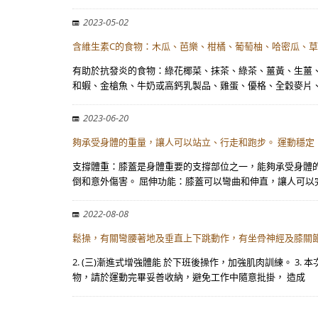
2023-05-02
含維生素C的食物：木瓜、芭樂、柑橘、葡萄柚、哈密瓜、草
有助於抗發炎的食物：綠花椰菜、抹茶、綠茶、薑黃、生薑、
和蝦、金槍魚、牛奶或高鈣乳製品、雞蛋、優格、全穀麥片
2023-06-20
夠承受身體的重量，讓人可以站立、行走和跑步。 運動穩定
支撐體重：膝蓋是身體重要的支撐部位之一，能夠承受身體
倒和意外傷害。 屈伸功能：膝蓋可以彎曲和伸直，讓人可以
2022-08-08
鬆操，有關彎腰著地及垂直上下跳動作，有坐骨神經及膝關節
2. (三)漸進式增強體能 於下班後操作，加強肌肉訓練。 3
物，請於運動完畢妥善收納，避免工作中隨意批掛， 造成