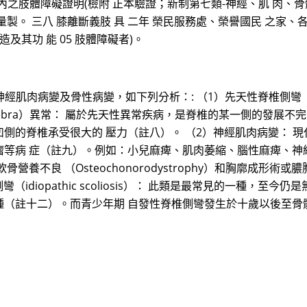
內之肢體障礙證明(檢附 正本驗證；新制第七類-神經、肌 肉、骨骼之
。 三八 膝離斷義肢 具 二年 榮民服務處、榮譽國民 之家、各
及其功 能 05 肢體障礙者)。
病變及骨性病變，如下列分析：: （1）先天性脊椎側彎（congeni
rtebra）異常： 屬於先天性異常疾病，是脊椎的某一側的發展不
的脊椎承受很大的 壓力（註八）。 （2）神經肌肉病變： 現代
等病 症（註九）。例如：小兒麻痺、肌肉萎縮、腦性麻痺、神經
 （Osteochonorodystrophy）和胸廓成形術或膿胸之胸廓後遺
側彎（idiopathic scoliosis）： 此類是最常見的一種
（註十二）。而青少年期 自發性脊椎側彎發生於十歲以後至骨