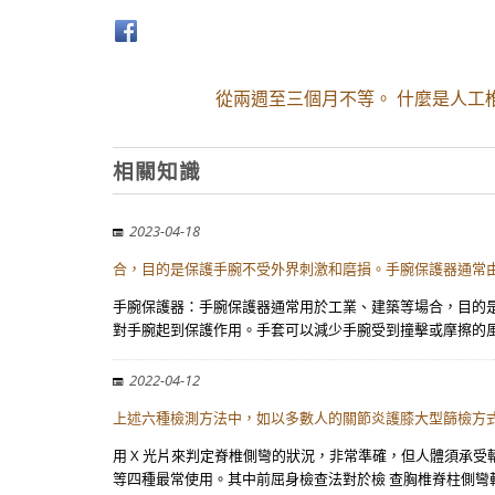
從兩週至三個月不等。 什麼是人工
相關知識
2023-04-18
合，目的是保護手腕不受外界刺激和磨損。手腕保護器通常由
手腕保護器：手腕保護器通常用於工業、建築等場合，目的
對手腕起到保護作用。手套可以減少手腕受到撞擊或摩擦的風
2022-04-12
上述六種檢測方法中，如以多數人的關節炎護膝大型篩檢方
用 X 光片來判定脊椎側彎的狀況，非常準確，但人體須承
等四種最常使用。其中前屈身檢查法對於檢 查胸椎脊柱側彎