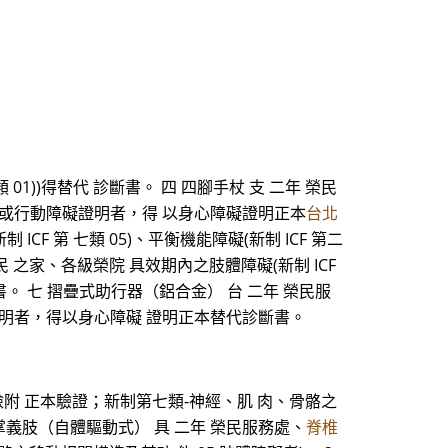
1))得替代 診斷書。 四 四腳手杖 支 二年 榮民
 03)或行動障礙證明者，得 以身心障礙證明正本
台北
F 第 七類 05)、平衡機能障礙(新制 ICF 第二
 之家、各級榮院 具效期內之肢體障礙(新制 ICF
。 七 摺疊式助行器（鋁合金） 台 二年 榮民服
03)證明者，得以身心障礙 證明正本替代診斷書。
檢附 正本驗證；新制第七類-神經、肌 肉、骨骼之
掌義肢（自體驅動式） 具 二年 榮民服務處、
脊椎