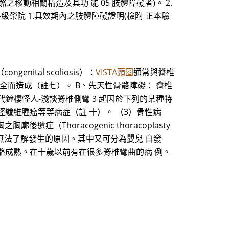
移動相關構造及其功 能 05 肢體障礙者)。 2.
級榮院 1.具效期內之肢體障礙證明(檢附 正本驗
tal scoliosis）：
VISTA頸圈
通常與脊椎
完全而造成（註七）。 B、先天性骨骼障礙： 脊椎
鐘樓怪人-淺談脊椎側彎 3 起因於下列的某種特
纖維腫瘤等等病症（註 十）。 （3）骨性病
症（Thoracogenic thoracoplasty
，至今仍是無法了解發生的原因。其中又可分為嬰兒 自發
骼成熟。在十歲以前有在很多脊椎彎曲的病 例。