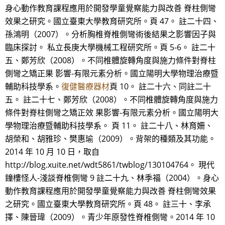
身心動作教育課程應用於開發學童覺察能力與改善 脊柱側彎
效果之研究。國立臺東大學教育研究所。頁 47。 註二十四、
孫鴻明（2007）。分析胸椎脊椎側彎術後結果之影響因子與
臨床探討。 私立長庚大學機械工程研究所。頁 5-6。 註二十
五、鄭芳欣（2008）。不同椎體旋轉角度與施力條件對脊柱
側彎之矯正果 影響-有限元素分析。國立陽明大學物理治療暨
輔助科技學系。
復健醫療器材
頁 10。 註二十六、同註二十
五。 註二十七、鄭芳欣（2008）。不同椎體旋轉角度與施力
條件對脊柱側彎之矯正效 果影響-有限元素分析。國立陽明大
學物理治療暨輔助科技學系。 頁 11。 註二十八、林育姍、
胡榮和、胡雅珍、樊惠瑜（2009）。背架的種類及其功能。
2014 年 10 月 10 日，取自
http://blog.xuite.net/wdt5861/twblog/130104764。 現代
鐘樓怪人-淺談脊椎側彎 9 註二十九、林季福（2004）。身心
動作教育課程應用於開發學童覺察能力與改善 脊柱側彎效果
之研究。國立臺東大學教育研究所。頁 48。 註三十、李承
擇、陳晉瑋（2009）。青少年原發性脊椎側彎。2014 年 10