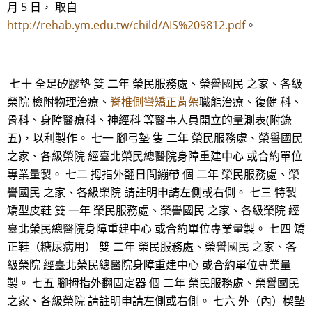
月 5 日， 取自
http://rehab.ym.edu.tw/child/AIS%209812.pdf
。
七十 全足矽膠墊 雙 二年 榮民服務處、榮譽國民 之家、各級
榮院 檢附物理治療、
脊椎側彎矯正背架
職能治療、復健 科、
骨科、身障醫療科、神經科 等醫事人員開立的量測表(附錄
五)，以利製作。 七一 腳弓墊 隻 二年 榮民服務處、榮譽國民
之家、各級榮院 經臺北榮民總醫院身障重建中心 或合約單位
專業量製。 七二 拇指外翻日間繃帶 個 二年 榮民服務處、榮
譽國民 之家、各級榮院 請註明申請左側或右側。 七三 特製
矯型皮鞋 雙 一年 榮民服務處、榮譽國民 之家、各級榮院 經
臺北榮民總醫院身障重建中心 或合約單位專業量製。 七四 矯
正鞋（糖尿病用） 雙 二年 榮民服務處、榮譽國民 之家、各
級榮院 經臺北榮民總醫院身障重建中心 或合約單位專業量
製。 七五 腳拇指外翻固定器 個 二年 榮民服務處、榮譽國民
之家、各級榮院 請註明申請左側或右側。 七六 外（內）楔墊