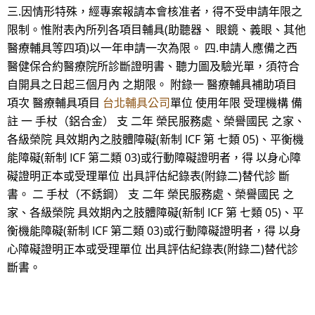
三.因情形特殊，經專案報請本會核准者，得不受申請年限之
限制。惟附表內所列各項目輔具(助聽器、 眼鏡、義眼、其他
醫療輔具等四項)以一年申請一次為限。 四.申請人應備之西
醫健保合約醫療院所診斷證明書、聽力圖及驗光單，須符合
自開具之日起三個月內 之期限。 附錄一 醫療輔具補助項目
項次 醫療輔具項目
台北輔具公司
單位 使用年限 受理機構 備
註 一 手杖（鋁合金） 支 二年 榮民服務處、榮譽國民 之家、
各級榮院 具效期內之肢體障礙(新制 ICF 第 七類 05)、平衡機
能障礙(新制 ICF 第二類 03)或行動障礙證明者，得 以身心障
礙證明正本或受理單位 出具評估紀錄表(附錄二)替代診 斷
書。 二 手杖（不銹鋼） 支 二年 榮民服務處、榮譽國民 之
家、各級榮院 具效期內之肢體障礙(新制 ICF 第 七類 05)、平
衡機能障礙(新制 ICF 第二類 03)或行動障礙證明者，得 以身
心障礙證明正本或受理單位 出具評估紀錄表(附錄二)替代診
斷書。