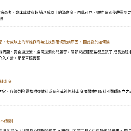
椎病患者，臨床成效有超 過八成以上的滿意度。由此可見，頸椎 病即使嚴重到
得
是，七成以上的脊椎側彎無法找到確切致病原因， 因此對於如何選
能問題、胃食道逆流、腸胃道消化問題等，關節炎護膝這些都是孩子 成長過程
介入方針，是兒童照護領
科或 身
 之家、各級榮院 需檢附復健科或骨科或神經科或 身障醫療相關科別醫師開立之診
本(新制
具效期內之視障身心障礙證明正 本(新制 ICF 第二類 01))得替代 診斷書。 