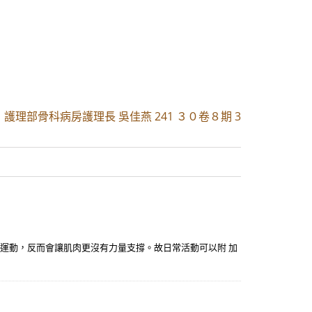
|
護理部骨科病房護理長 吳佳燕 241 ３０卷８期 3
不運動，反而會讓肌肉更沒有力量支撐。故日常活動可以附 加