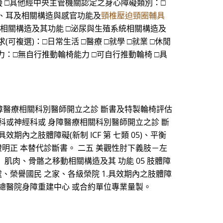
能障礙 □其他經中央主管機關認定之身心障礙類別：□
□眼、耳及相關構造與感官功能及
頸椎壓迫頸圈輔具
統相關構造及其功能 □泌尿與生殖系統相關構造及
可複選)：□日常生活 □醫療 □就學 □就業 □休閒
控能力：□無自行推動輪椅能力 □可自行推動輪椅 □具
身障醫療相關科別醫師開立之診 斷書及特製輪椅評估
骨科或神經科或 身障醫療相關科別醫師開立之診 斷
期內之肢體障礙(新制 ICF 第 七類 05)、平衡
身心障礙證明正 本替代診斷書。 二五 美觀性肘下義肢－左
 肌肉、骨骼之移動相關構造及其 功能 05 肢體障
處、榮譽國民 之家、各級榮院 1.具效期內之肢體障
榮民總醫院身障重建中心 或合約單位專業量製。