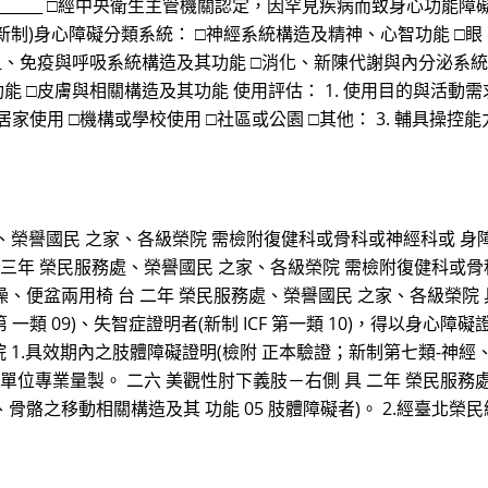
_________ □經中央衛生主管機關認定，因罕見疾病而致身心功
3. (新制)身心障礙分類系統： □神經系統構造及精神、心智功能 
血、免疫與呼吸系統構造及其功能 □消化、新陳代謝與內分泌系
□皮膚與相關構造及其功能 使用評估： 1. 使用目的與活動需求(
 □居家使用 □機構或學校使用 □社區或公園 □其他： 3. 輔具操
處、榮譽國民 之家、各級榮院 需檢附復健科或骨科或神經科或 
台 三年 榮民服務處、榮譽國民 之家、各級榮院 需檢附復健科或
澡、便盆兩用椅 台 二年 榮民服務處、榮譽國民 之家、各級榮院 具效
CF 第 一類 09)、失智症證明者(新制 ICF 第一類 10)，得以
院 1.具效期內之肢體障礙證明(檢附 正本驗證；新制第七類-神經、
約單位專業量製。 二六 美觀性肘下義肢－右側 具 二年 榮民服務
、骨骼之移動相關構造及其 功能 05 肢體障礙者)。 2.經臺北