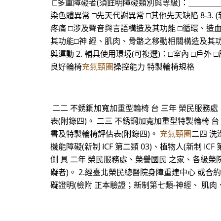
□多重障礙者(須註明障礙類別與等級)：______
染色體異常 □先天代謝異常 □其他先天缺陷 8-
疼痛 □涉及聲音與言語構造及其功能 □循環、造
其功能□神 經、肌肉、骨骼之移動相關構造及其功能 
與運動 2. 輔具使用環境(可複選)：□室內 □戶外
良好輪椅
充氣頸圈
操控能力 特製輪椅規格
二二 不銹鋼加寬加重型輪椅 台 三年 榮民服務
表(附錄四)。 二三 不銹鋼加寬加重型特製輪椅 
書及特製輪椅評估表(附錄四)。
充氣頸圈
二四 洗
機能障礙(新制 ICF 第二類 03)、植物人(新制 I
側 具 二年 榮民服務處、榮譽國民 之家、各級榮
礙者)。 2.經臺北榮民總醫院身障重建中心 或合
礙證明(檢附 正本驗證；新制第七類-神經、 肌肉