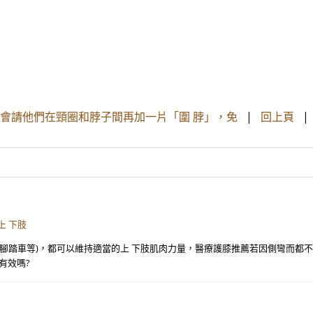
 會請他們在頸圈和脖子間再加一片「圍 脖」，免
|
回上頁
上 下肢
騎腳踏車等)，都可以維持適當的上 下肢肌肉力量，醫療護膝推薦若因側彎而都
有效嗎?