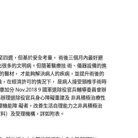
至四週，但基於安全考量， 術後三個月內最好避
出很多的文明病。但隨著醫療技 術、儀器設備的進
的醫材， 才能夠解決病人的疾病，並提升術後的
擔，在經濟許可的情況下， 是病人接受頸椎手術時
 Nov.2018 9 國軍退除役官兵輔導委員會辦
為辦理退除役官兵身心障礙重建及 非具積極治療性
理機能障 礙者，改善生活自理能力之非具積極治
資料）及受理機構，詳如附表。