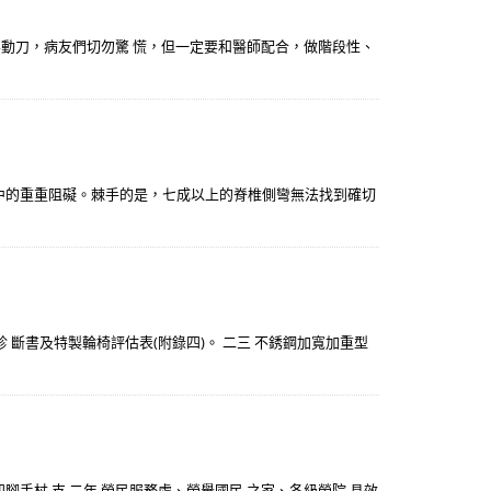
要動刀，病友們切勿驚 慌，但一定要和醫師配合，做階段性、
中的重重阻礙。棘手的是，七成以上的脊椎側彎無法找到確切
 斷書及特製輪椅評估表(附錄四)。 二三 不銹鋼加寬加重型
四 四腳手杖 支 二年 榮民服務處、榮譽國民 之家、各級榮院 具效