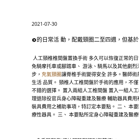
2021-07-30
的日常活 動，配戴頸圈二至四週，但基於
人工頸椎椎間盤置換手術 多久可以恢復正常的日
免騎摩托車或腳踏車、 游泳、騎馬以及其他劇烈
步，
充氣頸圈
讓脊椎手術變得安全 許多。醫師術
生活 品質。 頸椎人工椎間盤於手術的應用，不
不錯的選擇。 置入兩組人工椎間盤 置入一組人工椎
理退除役官兵身心障礙重建及醫療 輔助器具費用
裝具費用之補助事項，特訂定本要點。 二、 本
療性器具。 三、 本要點所定身心障礙重建及醫