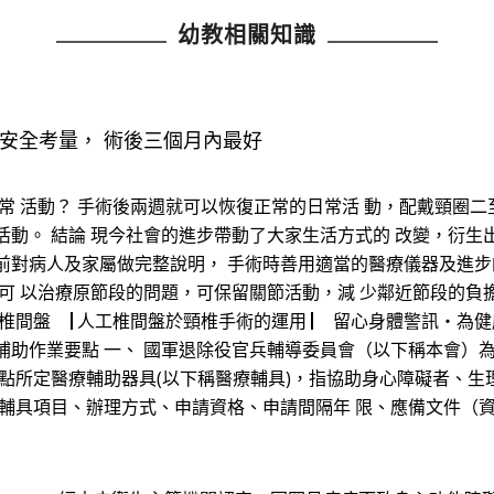
幼教相關知識
安全考量， 術後三個月內最好
常 活動？ 手術後兩週就可以恢復正常的日常活 動，配戴頸圈二
活動。 結論 現今社會的進步帶動了大家生活方式的 改變，衍生
前對病人及家屬做完整說明， 手術時善用適當的醫療儀器及進步
僅可 以治療原節段的問題，可保留關節活動，減 少鄰近節段的負
間盤 ▕ 人工椎間盤於頸椎手術的運用 ▏ 留心身體警訊‧為健康加分
補助作業要點 一、 國軍退除役官兵輔導委員會（以下稱本會）
要點所定醫療輔助器具(以下稱醫療輔具)，指協助身心障礙者、生
療輔具項目、辦理方式、申請資格、申請間隔年 限、應備文件（