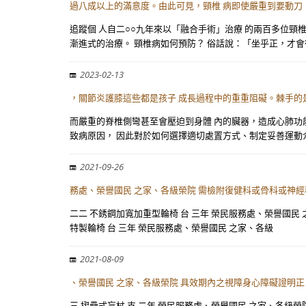
過八成以上的滿意度。由此可見，頸椎 病即使嚴重到要動刀
追蹤個 人自二○○九年來以「融合手術」治療 的兩百多位頸
漸進式的治療。 頸椎病如何預防？ 俗話說：「坐乎正，才會
2023-02-13
，關節炎護膝這些都是孩子 成長過程中的重重阻礙。棘手的
而嚴重的脊椎側彎甚至會壓迫到身體 內的臟器，造成心肺功
致病原因， 因此對於如何選擇適切處置方式、制定妥善運動
2021-09-26
務處、榮譽國民 之家、各級榮院 需檢附復健科或骨科或神經
二二 不銹鋼加寬加重型輪椅 台 三年 榮民服務處、榮譽國民
特製輪椅 台 三年 榮民服務處、榮譽國民 之家、各級
2021-08-09
、榮譽國民 之家、各級榮院 具效期內之視障身心障礙證明正 
三 摺疊式盲杖 支 二年 榮民服務處、榮譽國民 之家、各級榮院 