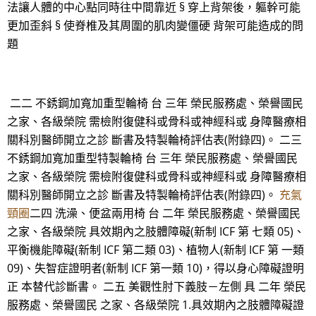
法讓人體的中心點同時往中間靠近 § 穿上背架後，軀幹可能
更加歪斜 § 使脊椎及其周圍的肌肉變僵硬 背架可能造成的問
題
二二 不銹鋼加寬加重型輪椅 台 三年 榮民服務處、榮譽國民
之家、各級榮院 需檢附復健科或骨科或神經科或 身障醫療相
關科別醫師開立之診 斷書及特製輪椅評估表(附錄四)。 二三
不銹鋼加寬加重型特製輪椅 台 三年 榮民服務處、榮譽國民
之家、各級榮院 需檢附復健科或骨科或神經科或 身障醫療相
關科別醫師開立之診 斷書及特製輪椅評估表(附錄四)。
充氣
頸圈
二四 洗澡、便盆兩用椅 台 二年 榮民服務處、榮譽國民
之家、各級榮院 具效期內之肢體障礙(新制 ICF 第 七類 05)、
平衡機能障礙(新制 ICF 第二類 03)、植物人(新制 ICF 第 一類
09)、失智症證明者(新制 ICF 第一類 10)，得以身心障礙證明
正 本替代診斷書。 二五 美觀性肘下義肢－左側 具 二年 榮民
服務處、榮譽國民 之家、各級榮院 1.具效期內之肢體障礙證