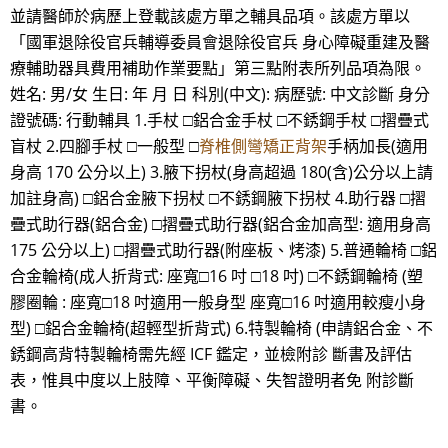
並請醫師於病歷上登載該處方單之輔具品項。該處方單以
「國軍退除役官兵輔導委員會退除役官兵 身心障礙重建及醫
療輔助器具費用補助作業要點」第三點附表所列品項為限。
姓名: 男/女 生日: 年 月 日 科別(中文): 病歷號: 中文診斷 身分
證號碼: 行動輔具 1.手杖 □鋁合金手杖 □不銹鋼手杖 □摺疊式
盲杖 2.四腳手杖 □一般型 □
脊椎側彎矯正背架
手柄加長(適用
身高 170 公分以上) 3.腋下拐杖(身高超過 180(含)公分以上請
加註身高) □鋁合金腋下拐杖 □不銹鋼腋下拐杖 4.助行器 □摺
疊式助行器(鋁合金) □摺疊式助行器(鋁合金加高型: 適用身高
175 公分以上) □摺疊式助行器(附座板、烤漆) 5.普通輪椅 □鋁
合金輪椅(成人折背式: 座寬□16 吋 □18 吋) □不銹鋼輪椅 (塑
膠圈輪 : 座寬□18 吋適用一般身型 座寬□16 吋適用較瘦小身
型) □鋁合金輪椅(超輕型折背式) 6.特製輪椅 (申請鋁合金、不
銹鋼高背特製輪椅需先經 ICF 鑑定，並檢附診 斷書及評估
表，惟具中度以上肢障、平衡障礙、失智證明者免 附診斷
書。