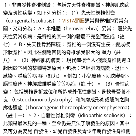
1、非自發性脊椎側彎： 包括先天性脊椎側彎、神經肌肉病
變及骨性病變，如下列分析：: （1）先天性脊椎側彎
（congenital scoliosis）：
VISTA頸圈
通常與脊椎的異常有
關，又可分為： A、半椎體（hemivertebra）異常： 屬於先
天性異常疾病，是脊椎的某一側的發展不完全而造成（註
七）。 B、先天性骨骼障礙： 脊椎的一側沒有生長，變成楔
形狀脊椎。因此在側彎凹側的脊椎承受很大的 壓力（註
八）。 （2）神經肌肉病變： 現代鐘樓怪人-淺談脊椎側彎 3
起因於下列的某種特定原因，包括：神經肌肉病變、退化、
感染、腫瘤等病 症（註九）。例如：小兒麻痺、肌肉萎縮、
腦性麻痺、神經纖維腫瘤等等病症（註 十）。 （3）骨性病
變： 包括脊椎骨折或位移所造成外傷性側彎、骨軟骨營養不
良 （Osteochonorodystrophy）和胸廓成形術或膿胸之胸
廓後遺症（Thoracogenic thoracoplasty or emphysema）
（註十一）。 2、自發性脊椎側彎（idiopathic scoliosis）：
此類是最常見的一種，至今仍是無法了解發生的原因。其中
又可分為嬰兒 自發性、幼兒自發性及青少年期自發性脊椎側