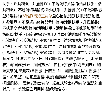
扶手、活動踏板、升撥腳靠) □不銹鋼特製輪椅(活動扶手、活
動踏板) □不銹鋼特製輪椅(活動扶手、升撥腳靠) □不銹鋼截肢
型特製輪椅(
脊椎側彎矯正背架
重心後移,活動扶手,活動踏板,
升撥腳靠) □不銹鋼高背特製骨科輪椅(活動扶手、升撥腳靠) □
不銹鋼高背特製輪椅(活動扶手、活動踏板) □不銹鋼加重型輪
椅(固定扶手、固定踏板) 座寬 18 吋 □不銹鋼加重型特製輪椅
(活動扶手、活動踏板) 座寬 18 吋 □不銹鋼加寬加重型輪椅(固
定扶手、固定踏板) 座寬 20 吋 □不銹鋼加寬加重型特製輪椅
(活動扶手、活動踏板) 座寬 20 吋 頸部及軀幹用支架 7.頸圈:
頸周長: 吋 肩高點至下巴: 吋 (如附圖) □頸圈(MIAMI J) (附量測
表) □頸圈(硬式)* □頸圈(軟式) □四柱式頸支架(附量測表) □胸
頸支架(附量測表) 8.圍腰: 肚臍圍: 吋 □圍腰(加強型) □圍腰(加
強、加高型) □透氣型圍腰(單層) (圍腰類需附量測表) 9.背架
(附量測表) □透氣式騎士背架 □透氣式騎士泰勒背架 盥洗如廁
輔具 10.□洗澡便盆兩用椅 醫師(職名章):