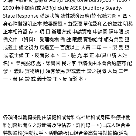
之聽 性腦幹反應檢查 ABR(click)及 tone burst(500、1000、
2000 頻率閾值)或 ABR(click)及 ASSR (Auditory Steady-
State Response 穩定狀態 聽性誘發反應)替 代聽力圖。 四、
身心障礙證明正本 驗畢歸還。由受理 單位影印乙份並註 明與
正本相符留 存。 項 目 辦理方式 申請資格 申請間 隔年限 應
備文件 （資料） 受理機構 備 註 眼鏡 實物給付 領有榮民 證
或義士 證之視力 衰退至一 百度以上 人員 二年 一、榮 民 證
或 義士證 正、反面影 本。 二、驗 光 單 正 本(具申請 人姓
名)。 榮民服務 處、榮譽國 民之家 申請後由本會合約廠商 配
發。 義眼 實物給付 領有榮民 證或義士 證之視障 人員 二年
一、榮 民 證 或 義士證 正、反面影 本。
各項特製輪椅檢附由復健科或骨科或神經科或身障 醫療相關
科別醫師開立之診斷書及評估表。詳附錄一。) □成人鋁合金
特製輪椅(活動扶手、活動踏板) □鋁合金高背特製輪椅(活動