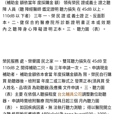
（補助金 額依當年 度採購金 額） 領有榮民 證或義士 證之聽
障 人員（聽 障經醫師 鑑定證明 聽力損失 在 45dB 以上，
110dB 以 下者） 三年 一、榮 民 證 或 義士證 正、反面影
本。 二、健 保 合 約 醫 療 院 所 診 斷 證 明 書 正 本 或 效 期
內 之 聽 障 身 心 障 礙 證 明 正本。 三 、 聽力圖 （表）。
榮民服務 處、榮譽國 民之家 一、雙耳聽力損失在 45dB 至
110dB 之 間得補助二只，每 三年申請一次。 二、申請現金
補助者， 補助金額依本會當 年度採購金額為 限，榮民自行購
買 助聽器後，檢附當 年度二或三聯式之 發票正本(須具買 受
人姓名、品項須 為助聽器)及應備 文件申請。 三、聽力圖
（表）主要 在依個人聽損程度
台北輔具公司
調整數位助聽
器， 申請時需檢附醫療 院所開具日起三個 月內聽力圖
（表）。 如因疾病因素，無 法執行聽力測驗； 得以醫院開立