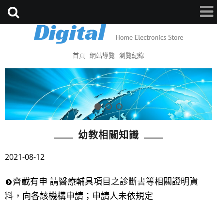
首頁
網站導覽
瀏覽紀錄
幼教相關知識
2021-08-12
齊載有申 請醫療輔具項目之診斷書等相關證明資
料，向各該機構申請；申請人未依規定