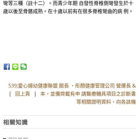
彎等三種（註十二）。而青少年期 自發性脊椎側彎發生於十
歲以後至骨骼成熟。在十歲以前有在很多脊椎彎曲的病 例。
539;愛心婦幼健康聯盟 館長 ・彤顏健康管理公司 營運長 &
|
回上頁
|
本，並備齊載有申 請醫療輔具項目之診斷書
等相關證明資料，向各該機
相關知識