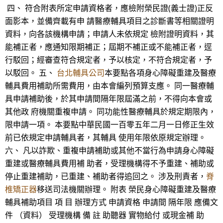
四、 符合附表所定申請資格者，應檢附榮民證(義士證)正反
面影本，並備齊載有申 請醫療輔具項目之診斷書等相關證明
資料，向各該機構申請；申請人未依規定 檢附證明資料，其
能補正者，應通知限期補正；屆期不補正或不能補正者，逕
行駁回；經審查符合規定者，予以核定，不符合規定者，予
以駁回。 五、
台北輔具公司
本要點各項身心障礙重建及醫療
輔具費用補助所需費用，由本會編列預算支應。 同一醫療輔
具申請補助後，於其申請間隔年限屆滿之前，不得向本會或
其他政 府機關重複申請。 同功能性醫療輔具於規定期限內，
限申請一項。 本要點中華民國一百零五年二月一日修正生效
前已依規定申請輔具者，其輔具 使用年限依原規定辦理。
六、 凡以詐欺、重複申請補助或其他不當行為申請身心障礙
重建或醫療輔具費用補 助者，受理機構得不予重建、補助或
停止重建補助，已重建、補助者得追回之。 涉及刑責者，
脊
椎矯正器
移送司法機關辦理。 附表 榮民身心障礙重建及醫療
輔具補助項目 項 目 辦理方式 申請資格 申請間 隔年限 應備文
件 （資料） 受理機構 備 註 助聽器 實物給付 或現金補 助