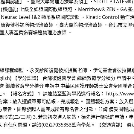
】 ・臺灣大學物理治療學系碩士 ・STOTT PILATES® (臨床復
® (體適能) 七級全認證國際教練證照 ・Merrithew® ZEN‧GA
Neurac Level 1&2 懸吊系統國際證照 ・Kinetic Contr
實康復健科診所物理治療師 ・臺大醫院物理治療師 ・台北市立
全國大專盃柔道賽場邊物理治療師 ・
及訓練課程總監 ・永安診所復健彼拉提斯老師 ・伊甸基金會彼拉提
in English) 【學分認證】 台灣復健醫學會 繼續教育學分積分
會 繼續教育學分積分 申請中 中華民國護理師護士公會全國聯合
1. 請連結至藍海學苑進行報名： https://www.hnl.com.tw/
方案：放入選課單即可結帳，完成報名。 團體報名方案：放入選課
】方案者，團報發起人需完成所有報名者之付款，並請 備妥團報成
式(二/三聯) 3. 若您初次進入網站，須先進行帳號的申請，申
有任何問題，請洽(02)27035353藍海學苑。 【交通資訊】 淡