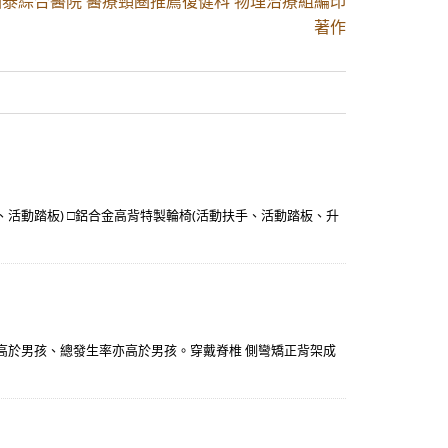
國泰綜合醫院 醫療頸圈推薦復健科 物理治療組編印
著作
活動踏板) □鋁合金高背特製輪椅(活動扶手、活動踏板、升
，
高於男孩、總發生率亦高於男孩。穿戴脊椎 側彎矯正背架成