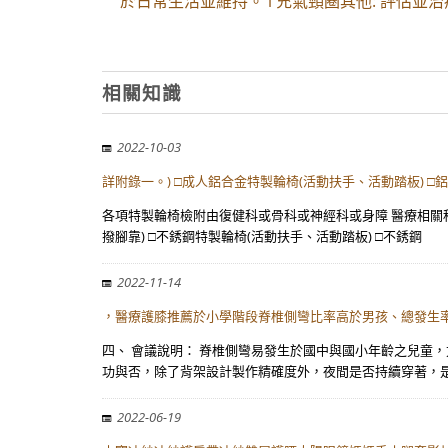
於日常生活並維持。 l 充氣頸圈其他: 評估
相關知識
2022-10-03
詳附錄一。) □成人鋁合金特製輪椅(活動扶手、活動踏板) □
各項特製輪椅檢附由復健科或骨科或神經科或身障 醫療相關科
撥腳靠) □不銹鋼特製輪椅(活動扶手、活動踏板) □不銹鋼
2022-11-14
，醫療護膝推薦於小學階段脊椎側彎比率高於男孩、總發生
四、 會議說明： 脊椎側彎易發生於國中與國小年齡之兒童
功與否，除了背架設計製作精確度外，夜間是否持續穿著，是
2022-06-19