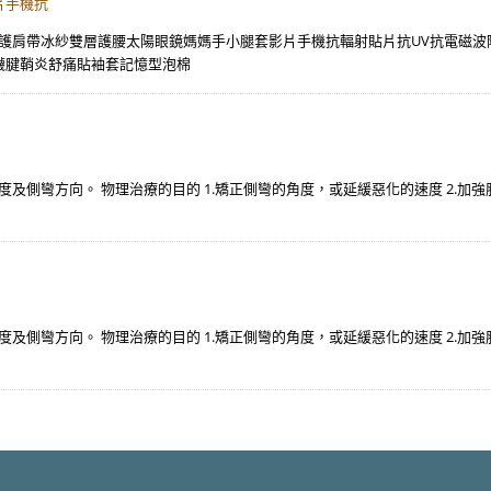
片手機抗
紗護肩帶冰紗雙層護腰太陽眼鏡媽媽手小腿套影片手機抗輻射貼片抗UV抗電磁
襪腱鞘炎舒痛貼袖套記憶型泡棉
及側彎方向。 物理治療的目的 1.矯正側彎的角度，或延緩惡化的速度 2.加
及側彎方向。 物理治療的目的 1.矯正側彎的角度，或延緩惡化的速度 2.加