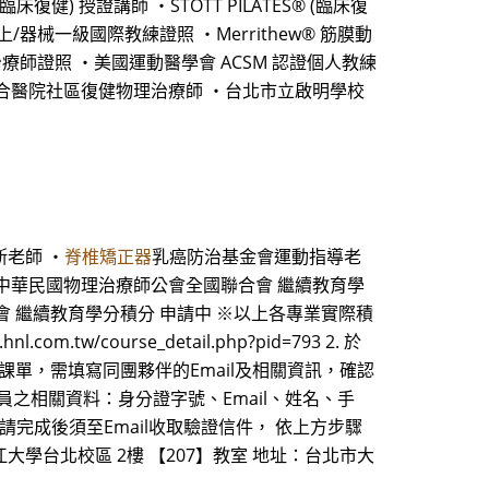
健) 授證講師 ・STOTT PILATES® (臨床復
 墊上/器械一級國際教練證照 ・Merrithew® 筋膜動
ol 動作治療師證照 ・美國運動醫學會 ACSM 認證個人教練
聯合醫院社區復健物理治療師 ・台北市立啟明學校
斯老師 ・
脊椎矯正器
乳癌防治基金會運動指導老
 申請中 中華民國物理治療師公會全國聯合會 繼續教育學
會 繼續教育學分積分 申請中 ※以上各專業實際積
course_detail.php?pid=793 2. 於
單，需填寫同團夥伴的Email及相關資訊，確認
員之相關資料：身分證字號、Email、姓名、手
請完成後須至Email收取驗證信件， 依上方步驟
江大學台北校區 2樓 【207】教室 地址：台北市大