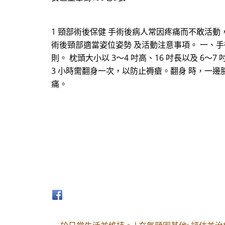
1 頸部術後保健 手術後病人常因疼痛而不敢活
術後頸部適當姿位姿勢 及活動注意事項。 一、手術
則。 枕頭大小以 3～4 吋高、16 吋長以及 6～7
3 小時需翻身一次，以防止褥瘡。翻身 時，一
痛。