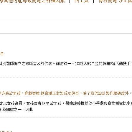
並治療其他可能導致側彎之各種因素
|
回上頁
|
脊柱側彎 汐止
鋁合
別醫師開立之診斷書及評估表。詳附錄一。) □成人鋁合金特製輪椅(活動扶手、
率亦高於男孩。穿戴脊椎 側彎矯正背架成功與否，除了背架設計製作精確度外
，尤以女孩為最。女孩青春期早 於男孩，醫療護膝推薦於小學階段脊椎側彎比率
 為關鍵之一。因此