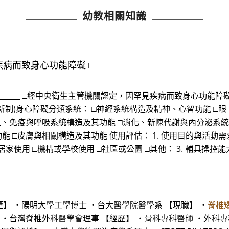
幼教相關知識
疾病而致身心功能障礙 □
_________ □經中央衛生主管機關認定，因罕見疾病而致身心功
3. (新制)身心障礙分類系統： □神經系統構造及精神、心智功能 
血、免疫與呼吸系統構造及其功能 □消化、新陳代謝與內分泌系
□皮膚與相關構造及其功能 使用評估： 1. 使用目的與活動需求(
 □居家使用 □機構或學校使用 □社區或公園 □其他： 3. 輔具操
歷】 ・陽明大學工學博士 ・台大醫學院醫學系 【現職】 ・
脊椎
 ・台灣脊椎外科醫學會理事 【經歷】 ・骨科專科醫師 ・外科