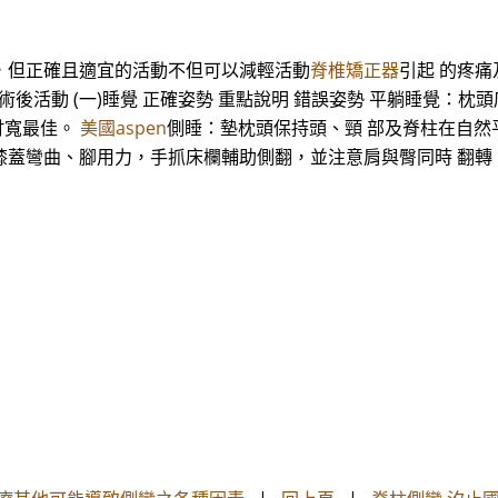
動，但正確且適宜的活動不但可以減輕活動
脊椎矯正器
引起 的疼
後活動 (一)睡覺 正確姿勢 重點說明 錯誤姿勢 平躺睡覺：枕
 吋寬最佳。
美國aspen
側睡：墊枕頭保持頭、頸 部及脊柱在自然平
邊膝蓋彎曲、腳用力，手抓床欄輔助側翻，並注意肩與臀同時 翻