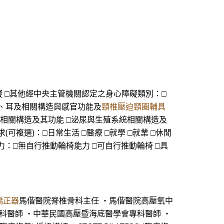
能障礙 □其他經中央主管機關認定之身心障礙類別：□
□眼、耳及相關構造與感官功能及
頸椎壓迫頸圈輔具
統相關構造及其功能 □泌尿與生殖系統相關構造及
可複選)：□日常生活 □醫療 □就學 □就業 □休閒
控能力：□無自行推動輪椅能力 □可自行推動輪椅 □具
矯正器
馬偕醫院脊椎骨科主任 ・馬偕醫院高壓氧中
專科醫師 ・中華民國高壓暨海底醫學會專科醫師 ・