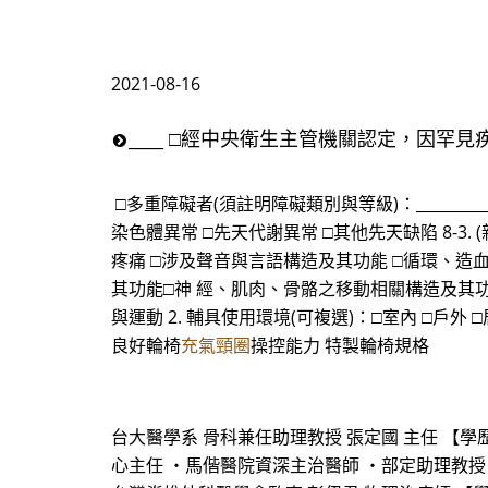
2021-08-16
____ □經中央衛生主管機關認定，因罕見
□多重障礙者(須註明障礙類別與等級)：______
染色體異常 □先天代謝異常 □其他先天缺陷 8-
疼痛 □涉及聲音與言語構造及其功能 □循環、造
其功能□神 經、肌肉、骨骼之移動相關構造及其功能 
與運動 2. 輔具使用環境(可複選)：□室內 □戶外
良好輪椅
充氣頸圈
操控能力 特製輪椅規格
台大醫學系 骨科兼任助理教授 張定國 主任 【學
心主任 ・馬偕醫院資深主治醫師 ・部定助理教授