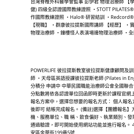
台灣脊椎外科醫學會監事 彭伊君 物理治療師 【學歷與認證
健) 四級全認證國際教練證照 ・STOTT PILATES
作國際教練證照 ・Halo® 研習結訓 ・Redcord® 
【現職】 ・群康彼拉提斯國際講師 【經歷】 ・
物理治療師 ・鐘樓怪人表演場邊物理治療師 ・
POWERLIFE 彼拉提斯教室彼拉提斯健康顧問
師 ・天母區英語授課彼拉提斯老師 (Pilates 
分積分 申請中 中華民國職能治療師公會全國聯合
分點數將依各認證單位回函即時更新於課程官網上。 【報名方式】 
報名方案中，選擇您想要的報名方式： 個人報名
後即可 結帳完成報名。 (備註)選擇【團體報名
機、服務單位、職 稱、飲食偏好、執業類別、發票形
通過驗證，即可開始使用網站功能並進行報名。 4. 
安區金華街199巷5號