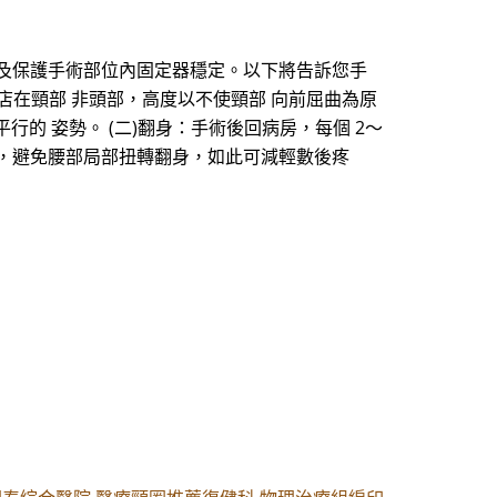
痛及保護手術部位內固定器穩定。以下將告訴您手
頭店在頸部 非頭部，高度以不使頸部 向前屈曲為原
行的 姿勢。 (二)翻身：手術後回病房，每個 2～
轉，避免腰部局部扭轉翻身，如此可減輕數後疼