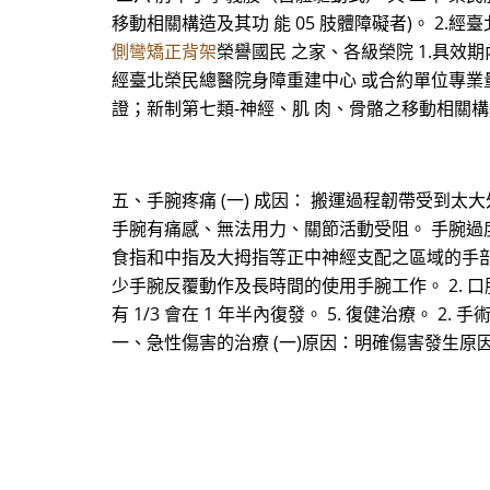
移動相關構造及其功 能 05 肢體障礙者)。 2
側彎矯正背架
榮譽國民 之家、各級榮院 1.具效期
經臺北榮民總醫院身障重建中心 或合約單位專業量製
證；新制第七類-神經、肌 肉、骨骼之移動相關構造
五、手腕疼痛 (一) 成因： 搬運過程韌帶受到
手腕有痛感、無法用力、關節活動受阻。 手腕
食指和中指及大拇指等正中神經支配之區域的手部疼痛
少手腕反覆動作及長時間的使用手腕工作。 2. 口服
有 1/3 會在 1 年半內復發。 5. 復健治療
一、急性傷害的治療 (一)原因：明確傷害發生原