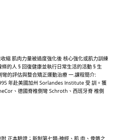
識收縮 肌肉力量被過度強化後 核心強化或肌力訓練
線條的人 § 回復健康並執行日常生活的活動 § 生
脊椎側彎協會脊椎側彎的評估與整合矯正運動治療 一.課程簡介:
州 Sorlandes Institute 受 訓。獲
ineCor、德國脊椎側彎 Schroth、西班牙脊 椎側
檢附 正本驗證；新制第七類-神經、肌 肉、骨骼之