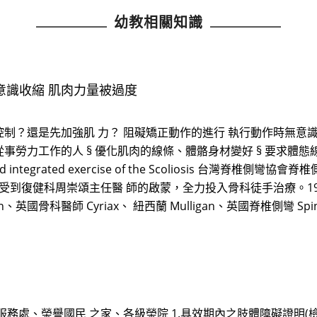
幼教相關知識
意識收縮 肌肉力量被過度
力量控制？還是先加強肌 力？ 阻礙矯正動作的進行 執行動作時無意
§ 從事勞力工作的人 § 優化肌肉的線條、體骼身材變好 § 要求體態
and integrated exercise of the Scoliosis 台灣
健科周崇頌主任醫 師的啟蒙，全力投入骨科徒手治療。1995 年赴美國加
n、英國骨科醫師 Cyriax、 紐西蘭 Mulligan、英國脊椎側彎 Sp
服務處、榮譽國民 之家、各級榮院 1.具效期內之肢體障礙證明(