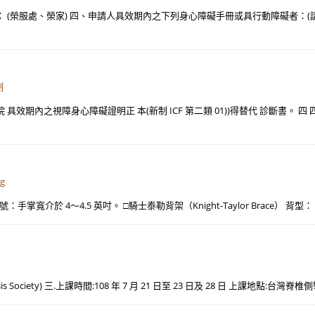
 (榮服處、榮家) 四、申請人具效期內之下列身心障礙手冊或具行動障礙者：(請勾選
制
具效期內之視障身心障礙證明正 本(新制 ICF 第二類 01))得替代 診斷書。 
g
號：手掌寬介於 4～4.5 英吋。 □騎士泰勒背架（Knight-Taylor Brace） 背型：（
is Society) 三.上課時間:108 年 7 月 21 日至 23 日及 28 日 上課地點:台灣