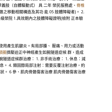
掌義肢（自體驅動式） 具 二年 榮民服務處、
脊椎
移動相關構造及其功 能 05 肢體障礙者)。 2.
級榮院 1.具效期內之肢體障礙證明(檢附 正本驗
使用產生肌腱炎。有局部腫、 壓痛、用力或活動
頸圈
擠壓迫正中神經產生如腕隧道症候 群，造成
道症候群治療： 1. 非手術治療： 1. 休息：減
休息。 4. 類固醇局部注射：需要反覆注射治療，約
善症狀。 6 參、肌肉骨骼傷害治療 肌肉骨骼傷害治療