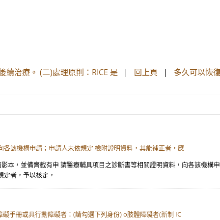
續治療。 (二)處理原則：RICE 是
|
回上頁
|
多久可以恢復
向各該機構申請；申請人未依規定 檢附證明資料，其能補正者，應
反面影本，並備齊載有申 請醫療輔具項目之診斷書等相關證明資料，向各該機構
規定者，予以核定，
礙手冊或具行動障礙者：(請勾選下列身份) o肢體障礙者(新制 IC