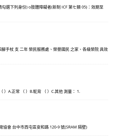
下列身份) o肢體障礙者(新制 ICF 第七類 05)：效期至
四 四腳手杖 支 二年 榮民服務處、榮譽國民 之家、各級榮院 具效
 ）A.正常 （ ）B.駝背 （ ）C.其他 測量： 1.
脊椎側彎協會 台中市西屯區安和路 120-9 號(SRAM 隔壁)