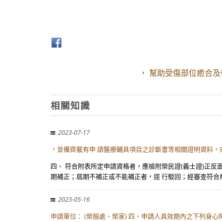
， 幫助受傷部位癒合及後
相關知識
2023-07-17
，並備齊載有申 請醫療輔具項目之診斷書等相關證明資料，
四、 符合附表所定申請資格者，應檢附榮民證(義士證)正
期補正；屆期不補正或不能補正者，逕 行駁回；經審查符合
2023-05-16
申請單位： (榮服處、榮家) 四、申請人具效期內之下列身心障