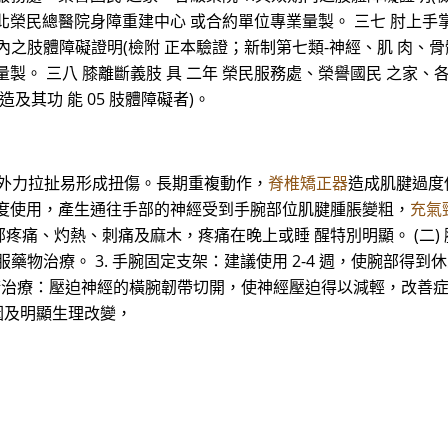
.經臺北榮民總醫院身障重建中心 或合約單位專業量製。 三七 肘上手
內之肢體障礙證明(檢附 正本驗證；新制第七類-神經、肌 肉、骨骼之
。 三八 膝離斷義肢 具 二年 榮民服務處、榮譽國民 之家、各
及其功 能 05 肢體障礙者)。
太大外力拉扯易形成扭傷。長期重複動作，
脊椎矯正器
造成肌腱過度
過度使用，產生通往手部的神經受到手腕部位肌腱腫脹變粗，
充氣
、灼熱、刺痛及麻木，疼痛在晚上或睡 醒特別明顯。 (二) 腕隧
藥物治療。 3. 手腕固定支架：建議使用 2-4 週，使腕部得到
。 2. 手術治療：壓迫神經的橫腕韌帶切開，使神經壓迫得以減輕，改
因及明顯生理改變，