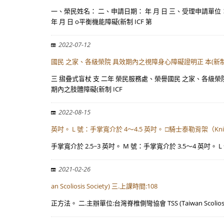
一、榮民姓名： 二、申請日期： 年 月 日 三、受理申請單位：
年 月 日 o平衡機能障礙(新制 ICF 第
2022-07-12
國民 之家、各級榮院 具效期內之視障身心障礙證明正 本(新
三 摺疊式盲杖 支 二年 榮民服務處、榮譽國民 之家、各級榮院 
期內之肢體障礙(新制 ICF
2022-08-15
英吋。 L 號：手掌寬介於 4～4.5 英吋。 □騎士泰勒背架（Kni
手掌寬介於 2.5~3 英吋。 M 號：手掌寬介於 3.5～4 英吋。 L 
2021-02-26
an Scoliosis Society) 三.上課時間:108
正方法。 二.主辦單位:台灣脊椎側彎協會 TSS (Taiwan Scolios