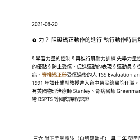
2021-08-20
力？ 阻礙矯正動作的進行 執行動作時無
§ 學習力量的控制 § 再進行肌耐力訓練 先學
的優點 § 防止受傷、促進運動的表現 § 運動員 
病、
脊椎矯正器
受傷過後的人 TSS Evaluation 
1991 年譚仕馨副教授進入台中榮民總醫院任職，受到復
有美國物理治療師 Stanley、骨病醫師 Greenma
彎 BSPTS 等國際課程認證
三六 肘下手掌義肢（自體驅動式） 具 二年 榮民