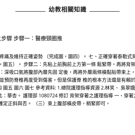
幼教相關知識
之步驟 步驟一：醫療頸圈推
疼痛及維持正確姿勢 （完成圖，圖四）。 七、正確穿著泰勒式背
，圖五）。 步驟二：先粘上前胸前上方第一條 鬆緊帶，再將背
三：深吸口氣將腹部內層先固 定後，再將外層兩條橫黏貼帶束上，
 並預防脊椎再度受到傷害，但是保護脊 椎的根本方法還是有賴
圖五 圖六 圖七 參考資料: 1.總院護理指導資源 2.林笑、 吳翠
北：華杏。 護理部 1080724 修訂 背架穿著之護理指導 一
確定正斜與否。 （三）束上腹部橫皮帶，稍緊即可，