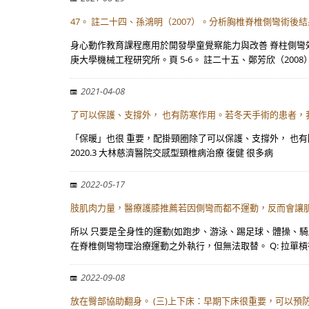
47。 註二十四、孫鴻明（2007）。分析胸椎脊椎側彎術後
身心動作教育課程應用於開發學童覺察能力與改善 脊柱側彎效
庚大學機械工程研究所。頁 5-6。 註二十五、鄭芳欣（2008
2021-04-08
了可以保護、支撐外， 也有防寒作用。若冬天手術的患者，
「保暖」也很 重要，配掛頸圈除了可以保護、支撐外， 也有
2020.3 大林慈濟醫院交感型頸椎病治療 復健 很多病
2022-05-17
肢肌肉力量，醫療護膝推薦若因側彎而都不運動，反而會讓
所以 只要是全身性的運動(如跑步、游泳、踢足球、體操、
在脊椎側彎物理治療運動之外執行，但無法取替。 Q: 拉單槓
2022-09-08
放在臀部協助翻身。 (三)上下床：早期下床很重要，可以預