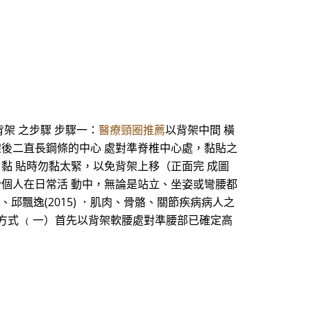
架 之步驟 步驟一：
醫療頸圈推薦
以背架中間 橫
架後二直長鋼條的中心 處對準脊椎中心處，黏貼之
黏 貼時勿黏太緊，以免背架上移（正面完 成圖
於個人在日常活 動中，無論是站立、坐姿或彎腰都
娥、邱飄逸(2015) ．肌肉、骨骼、關節疾病病人之
、穿著方式 ﹙一）首先以背架軟腰處對準腰部已確定高