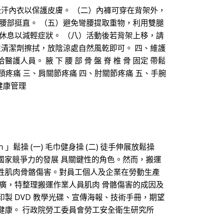
吸汗內衣以保護皮膚。 （二）內褲可穿在背架外，
腰部挺直。 （五）避免彎腰提取重物，利用雙腿
休息以減輕症狀。 （八）活動後若背架上移，請
性清潔劑擦拭，放陰涼處自然風乾即可。 四、維護
。 腋 下 腰 部 骨 盤 脊 椎 骨 固定 帶鬆
肩頸疼痛 三、肩關節疼痛 四、肘關節疼痛 五、手腕
健康管理
」鬆操 (一) 毛巾健身操 (二) 徒手伸展放鬆操
升國家競爭力的發展 具關鍵性的角色。然而，搬運
性肌肉骨骼傷害。對員工個人及企業在勞動生產
廣，特整理搬運作業人員肌肉 骨骼傷害的成因及
製 DVD 教學光碟、宣傳海報、技術手冊，期望
健康。 行政院勞工委員會勞工安全衛生研究所