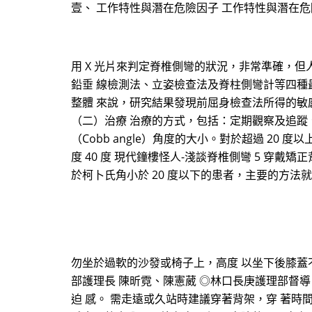
壹、 工作特性與潛在危險因子 工作特性與潛在
用 X 光片來判定脊椎側彎的狀況，非常準確，
鉛垂 線檢測法、立姿檢查法及脊柱側彎計等四種
整體 來說，研究結果發現前屈身檢查法所得的敏
（二）治療 治療的方式，包括：定期觀察及追蹤
（Cobb angle）角度的大小。對於超過 20
度 40 度 現代鐘樓怪人-淺談脊椎側彎 5 穿
於柯卜氏角小於 20 度以下的患者，主要的方法就
勿坐於過軟的沙發或椅子上，高度 以坐下後膝蓋
部護理長 陳昕霓、陳憲葳 ◎林口長庚護理部督導 蔡
迫 感。 需走遠或久站時建議穿著背架，穿 著時