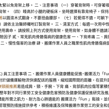
太緊以免背架上移。 二、注意事項 （一）穿著背架時，可穿著
背架。 （四）睡高於小腿的硬板床，坐時選擇有靠背椅子，保持
薦
以圓滾木式翻身，不要扭曲腰部。 （七）若覺得不適，可躺下
九）請依主治醫師囑咐訂製背架。 三、清潔方式：每週一次用中
命。 請按照上列方式使用背架，使用背架，如身體不適請洽醫護人員
與潛在危險因子 貳、常見肌肉骨骼傷病的健康危害 一、下背疼痛 二、
療 二、慢性傷害的治療 肆、搬運作業人員之職業性肌肉骨骼傷病
) 員工注意事項 二、搬運作業人員健康體能促進~搬運活力「Fun 
運作業對於儲備運輸物流快速配送的服務，縮短國際間的距離，在提
療頸圈推薦
易造成肩、頸、手腕、下背 痛、背部肌肉拉傷等累積
持歷年對不同行業勞工安全健康危害預防及健康保護促進研究及推
所需之肌力、耐力及心肺適能的 搬運活力「Fun 」鬆操，並印
管理預防措施提供參考，積極維護及保障搬運作業勞工的安全和