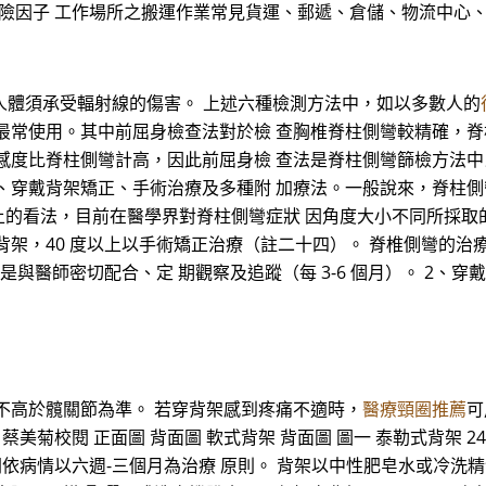
危險因子 工作場所之搬運作業常見貨運、郵遞、倉儲、物流中心
但人體須承受輻射線的傷害。 上述六種檢測方法中，如以多數人的
最常使用。其中前屈身檢查法對於檢 查胸椎脊柱側彎較精確，
感度比脊柱側彎計高，因此前屈身檢 查法是脊柱側彎篩檢方法
、穿戴背架矯正、手術治療及多種附 加療法。一般說來，脊柱
 度以上的看法，目前在醫學界對脊柱側彎症狀 因角度大小不同所採取
戴矯正背架，40 度以上以手術矯正治療（註二十四）。 脊椎側彎的
是與醫師密切配合、定 期觀察及追蹤（每 3-6 個月）。 2、穿
不高於髖關節為準。 若穿背架感到疼痛不適時，
醫療頸圈推薦
可
美菊校閱 正面圖 背面圖 軟式背架 背面圖 圖一 泰勒式背架 2
間依病情以六週-三個月為治療 原則。 背架以中性肥皂水或冷洗