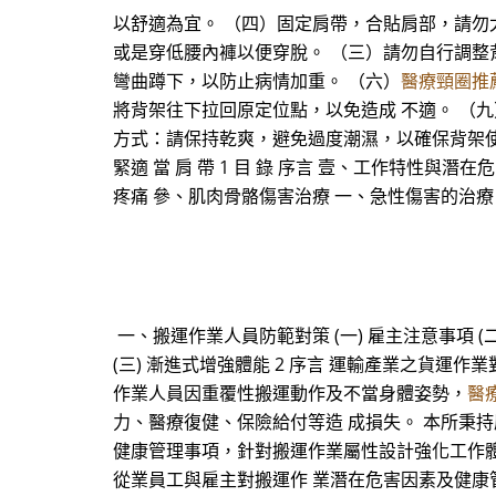
以舒適為宜。 （四）固定肩帶，合貼肩部，請勿
或是穿低腰內褲以便穿脫。 （三）請勿自行調整
彎曲蹲下，以防止病情加重。 （六）
醫療頸圈推
將背架往下拉回原定位點，以免造成 不適。 （
方式：請保持乾爽，避免過度潮濕，以確保背架使用壽
緊適 當 肩 帶 1 目 錄 序言 壹、工作特性
疼痛 參、肌肉骨骼傷害治療 一、急性傷害的治
一、搬運作業人員防範對策 (一) 雇主注意事項 (二
(三) 漸進式增強體能 2 序言 運輸產業之貨
作業人員因重覆性搬運動作及不當身體姿勢，
醫
力、醫療復健、保險給付等造 成損失。 本所秉
健康管理事項，針對搬運作業屬性設計強化工作體能
從業員工與雇主對搬運作 業潛在危害因素及健康