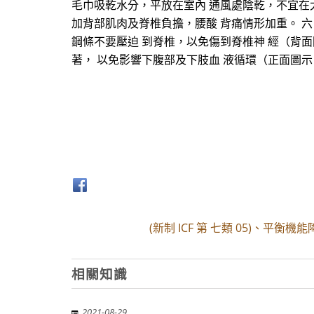
毛巾吸乾水分，平放在室內 通風處陰乾，不宜在
加背部肌肉及脊椎負擔，腰酸 背痛情形加重。 六
鋼條不要壓迫 到脊椎，以免傷到脊椎神 經（背面
著， 以免影響下腹部及下肢血 液循環（正面圖示
(新制 ICF 第 七類 05)、平衡機能
相關知識
2021-08-29