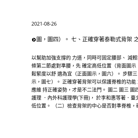
2021-08-26
圖，圖四）。 七、正確穿著泰勒式背架 
以幫助加強支撐的 力道，同時可固定腰部、 減輕
條第二節處對準腰，先 確定高低位置（背面圖示
鬆緊度以舒 適為宜（正面圖示，圖六）。 步驟
示，圖七）。 正確穿著背架可以保護脊椎的功能
應維 持正確姿勢，才是不二法門。 圖二 圖三 圖四 
護理 ．內外科護理學(下冊)， 於李和惠等著．臺
低位置。 （二）檢查背架的中心是否對準脊椎，