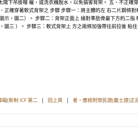
太陽下吊掛曝 曬，或洗衣機脫水，以免損害背架。 五、不正確穿
、正確穿著軟式背架之 步驟 步驟一：將主體的左 右二片鋼條對
圖示，圖二）。 步驟二：背架正面上 緣對準肋骨最下方約二指
，圖三 ）。 步驟三：軟式背架上 方之兩條加強帶往前拉後 粘住
障礙(新制 ICF 第二
|
回上頁
|
者，應檢附榮民證(義士證)正