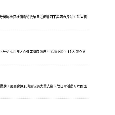
。分析胸椎脊椎側彎術後結果之影響因子與臨床探討。 私立長
免受風寒侵入而造成肌肉緊繃、 氣血不順。 31 人醫心傳
不運動，反而會讓肌肉更沒有力量支撐。故日常活動可以附 加