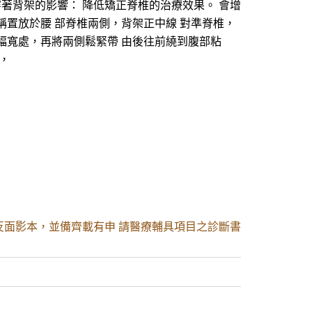
著背架的影響： 降低矯正脊椎的治療效果。 會增
稱置放於腰 部脊椎兩側，背架正中線 對準脊椎，
 幅寬處，再將兩側鬆緊帶 由後往前繞到腹部粘
，
反面影本，並備齊載有申 請醫療輔具項目之診斷書