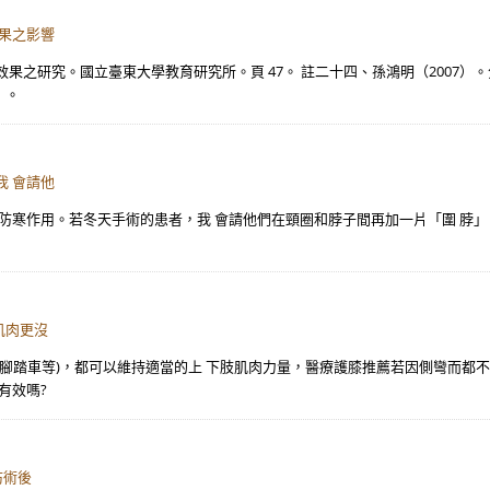
結果之影響
果之研究。國立臺東大學教育研究所。頁 47。 註二十四、孫鴻明（2007）
）。
我 會請他
防寒作用。若冬天手術的患者，我 會請他們在頸圈和脖子間再加一片「圍 脖」，
肌肉更沒
騎腳踏車等)，都可以維持適當的上 下肢肌肉力量，醫療護膝推薦若因側彎而都
有效嗎?
防術後