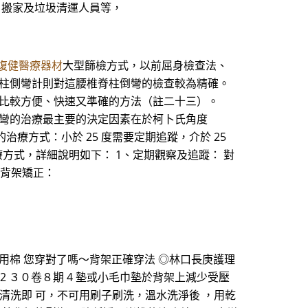
、搬家及垃圾清運人員等，
復健醫療器材
大型篩檢方式，以前屈身檢查法、
脊柱側彎計則對這腰椎脊柱倒彎的檢查較為精確。
中比較方便、快速又準確的方法（註二十三）。
側彎的治療最主要的決定因素在於柯卜氏角度
的治療方式：小於 25 度需要定期追蹤，介於 25
治療方式，詳細說明如下： 1、定期觀察及追蹤： 對
戴背架矯正：
用棉 您穿對了嗎～背架正確穿法 ◎林口長庚護理
42 ３０卷８期 4 墊或小毛巾墊於背架上減少受壓
精清洗即 可，不可用刷子刷洗，溫水洗淨後 ，用乾