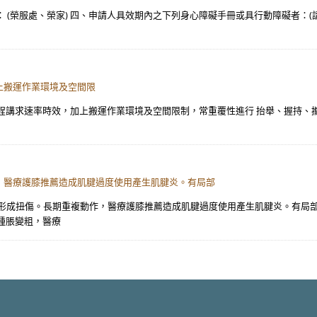
 (榮服處、榮家) 四、申請人具效期內之下列身心障礙手冊或具行動障礙者：(請勾選
上搬運作業環境及空間限
程講求速率時效，加上搬運作業環境及空間限制，常重覆性進行 抬舉、握持、
，醫療護膝推薦造成肌腱過度使用產生肌腱炎。有局部
拉扯易形成扭傷。長期重複動作，醫療護膝推薦造成肌腱過度使用產生肌腱炎。有局
腫脹變粗，醫療