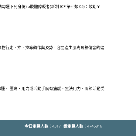
下列身份) o肢體障礙者(新制 ICF 第七類 05)：效期至
攜物行走、推、拉等動作與姿勢，容易產生肌肉骨骼傷害的健
部腫、 壓痛、用力或活動手腕有痛感、無法用力、關節活動受
今日瀏覽人數：
4317
總瀏覽人數：
4746816