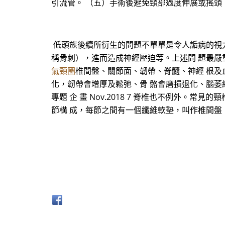
引流管。 （五）手術後避免頸部過度伸展或搖頭
低頭族後續所衍生的問題不單單是令人詬病的視力
稱骨刺），進而造成神經壓迫等。上述問 題最嚴
氣頸圈
椎間盤、關節面、韌帶、脊髓、神經 根及
化，韌帶會增厚及鬆弛、骨 骼會磨損退化、腦萎
專題 企 畫 Nov.2018 7 脊椎也不例外
節構 成，每節之間有一個纖維軟墊，叫作椎間盤