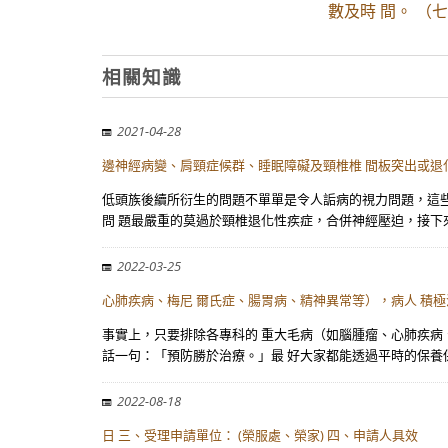
數及時 間。 （
相關知識
2021-04-28
邊神經病變、肩頸症候群、睡眠障礙及頸椎椎 間板突出或退
低頭族後續所衍生的問題不單單是令人詬病的視力問題，這些
問 題最嚴重的莫過於頸椎退化性疾症，合併神經壓迫，接下
2022-03-25
心肺疾病、梅尼 爾氏症、腸胃病、精神異常等），病人 積極
事實上，只要排除各專科的 重大毛病（如腦腫瘤、心肺疾病、
話一句：「預防勝於治療。」最 好大家都能透過平時的保養
2022-08-18
日 三、受理申請單位： (榮服處、榮家) 四、申請人具效