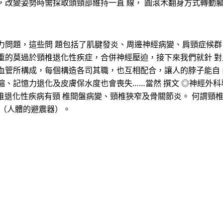
，改變姿勢時需採取頭頸部維持一直 線， 圓滾木翻身方式轉動
問題，這些問 題包括了肌腱發炎、周邊神經病變、肩頸症候群
重的莫過於頸椎退化性疾症，合併神經壓迫，接下來我們就針 對
血管所構成，每個構造各司其職，也互相配合，讓人的脖子能自 
縮、記憶力退化及皮膚保水度也會喪失……當然 撰文 ◎神經外
。常見的頸椎退化性疾病有頸 椎間盤病變、頸椎狹窄及骨關節炎。 何
 （人體的避震器）。