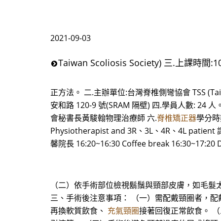
2021-09-03
Taiwan Scoliosis Society) 三.上課時間:1
正方法。 二.主辦單位:台灣脊椎側彎協會 TSS (Taiwan
安和路 120-9 號(SRAM 隔壁) 四.學員人數:
會秘書長黃駿翰物理治療師 六.
脊椎矯正器
學分時數
Physiotherapist and 3R、3L、4R、4L patient
馨院長 16:20~16:30 Coffee break 16:30~17:20
（二）依手術部位檢視鬍鬚與頸部皮膚，如毛髮太
三、手術後注意事項： （一）需配戴頸圈者，配
再換軟質飲食、
充氣頸圈
接著回復正常飲食。 