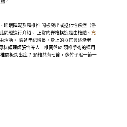
軀體。
、睡眠障礙及頸椎椎 間板突出或退化性疾症（俗
此問題進行介紹。 正常的脊椎構造是由椎體、
充
由活動。 隨著年紀增長，身上的器官會逐漸老
科專科護理師張怡苓人工椎間盤於 頸椎手術的運用
謂頸椎椎間板突出症？ 頸椎共有七節，像竹子般一節一