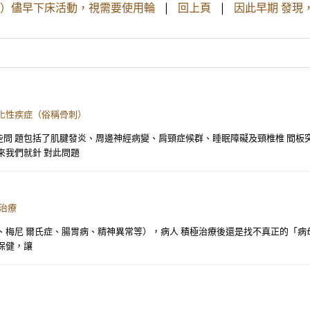
七）儘早下床活動，視需要使用輪
|
回上頁
|
因此早期 發現
化性疾症（俗稱骨刺）
問 題包括了肌腱發炎、周邊神經病變、肩頸症候群、睡眠障礙及頸椎椎 間板
來我們就針 對此問題
治療
梅尼 爾氏症、腸胃病、精神異常等），病人 積極治療後還是找不真正的「病母
保健，讓