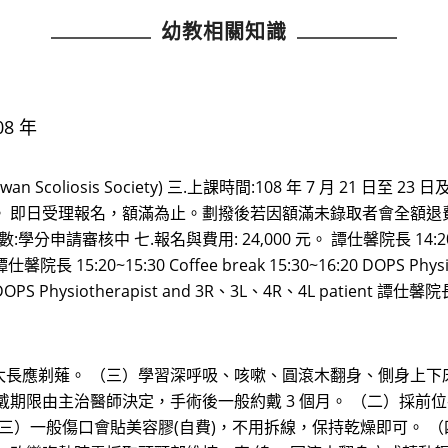
幼教相關知識
08 年
 Scoliosis Society) 三.上課時間:108 年 7 月 21 日
 24 人。 即日受理報名，額滿為止。劃撥後若因額滿未錄取者會全額退費。
:學分申請審核中 七.報名與費用: 24,000 元。 譚仕馨院長 14:20~14:30
 譚仕馨院長 15:20~15:30 Coffee break 15:30~16:20 DOPS Phy
 DOPS Physiotherapist and 3R、3L、4R、4L patient 譚仕馨院長 
長應剃薙。 （三）學習深呼吸、咳嗽、圓滾木翻身、側身上下床
戴期限由主治醫師決定，手術後一般約戴 3 個月。 （二）採前
（三）一般傷口會貼美容膠(自費)，不用拆線，保持乾燥即可。 