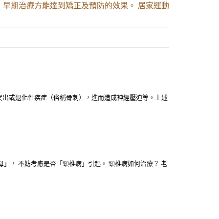
，早期治療方能達到矯正及預防的效果。 居家運動
突出或退化性疾症（俗稱骨刺），進而造成神經壓迫等。上述
」， 不妨考慮是否「頸椎病」引起。 頸椎病如何治療？ 老