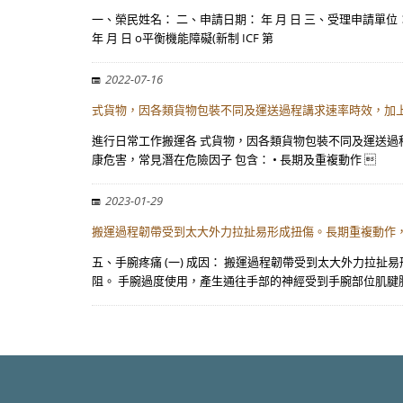
一、榮民姓名： 二、申請日期： 年 月 日 三、受理申請單位：
年 月 日 o平衡機能障礙(新制 ICF 第
2022-07-16
式貨物，因各類貨物包裝不同及運送過程講求速率時效，加
進行日常工作搬運各 式貨物，因各類貨物包裝不同及運送過
康危害，常見潛在危險因子 包含： • 長期及重複動作 
2023-01-29
搬運過程韌帶受到太大外力拉扯易形成扭傷。長期重複動作
五、手腕疼痛 (一) 成因： 搬運過程韌帶受到太大外力
阻。 手腕過度使用，產生通往手部的神經受到手腕部位肌腱