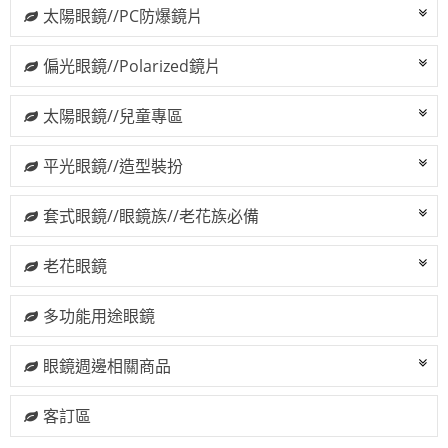
太陽眼鏡//PC防爆鏡片
偏光眼鏡//Polarized鏡片
太陽眼鏡//兒童專區
平光眼鏡//造型裝扮
套式眼鏡//眼鏡族//老花族必備
老花眼鏡
多功能用途眼鏡
眼鏡週邊相關商品
客訂區