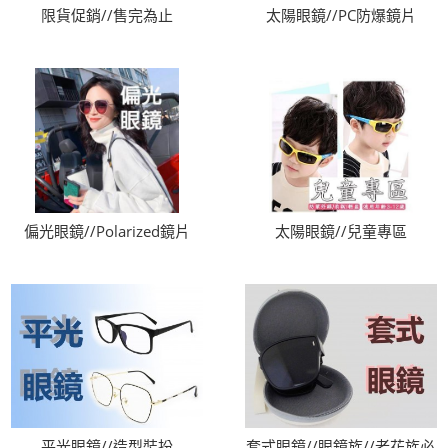
限貨促銷//售完為止
太陽眼鏡//PC防爆鏡片
偏光眼鏡//Polarized鏡片
太陽眼鏡//兒童專區
平光眼鏡//造型裝扮
套式眼鏡//眼鏡族//老花族必