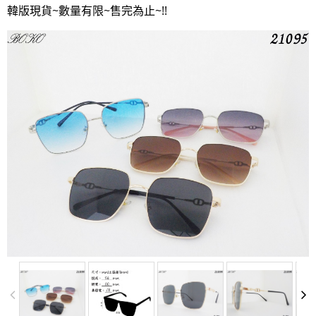
韓版現貨~數量有限~售完為止~!!