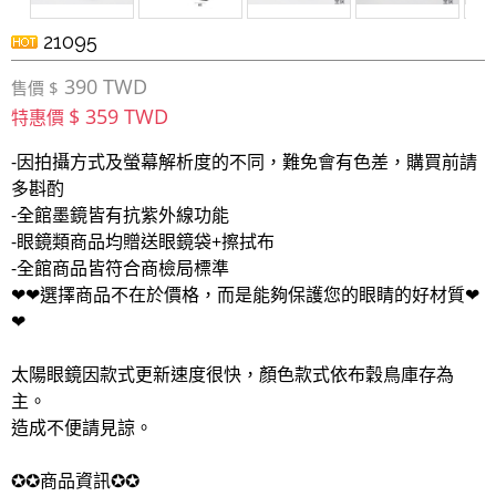
21095
390 TWD
售價 $
$ 359 TWD
特惠價
-因拍攝方式及螢幕解析度的不同，難免會有色差，購買前請
多斟酌
-全館墨鏡皆有抗紫外線功能
-眼鏡類商品均贈送眼鏡袋+擦拭布
-全館商品皆符合商檢局標準
❤❤選擇商品不在於價格，而是能夠保護您的眼睛的好材質❤
❤
太陽眼鏡因款式更新速度很快，顏色款式依布穀鳥庫存為
主。
造成不便請見諒。
✪✪商品資訊✪✪