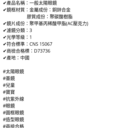
✔產品名稱：一般太陽眼鏡
✔鏡框材質：金屬成份：銅鋅合金
膠質成份：聚碳酸樹脂
✔鏡片成份：聚甲基丙稀酸甲脂(AC壓克力)
✔濾鏡分類：3
✔光學等級：1
✔符合標準：CNS 15067
✔商檢合格標：D73736
✔產地：中國
#太陽眼鏡
#墨鏡
#兒童
#寶寶
#抗紫外線
#眼鏡
#圓框眼鏡
#造型眼鏡
#商檢合格