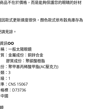
擇商品不在於價格，而是能夠保護您的眼睛的好材
鏡因款式更新速度很快，顏色款式依布穀鳥庫存為
便請見諒。
資訊✪✪
名稱：一般太陽眼鏡
材質：金屬成份：銅鋅合金
成份：聚碳酸樹脂
份：聚甲基丙稀酸甲脂(AC壓克力)
類：3
級：1
：CNS 15067
格標：D73736
：中國
眼鏡