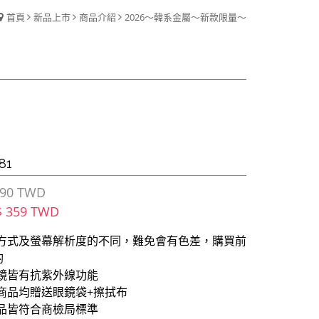
首頁
新品上市
商品介紹
2026～韓系金屬～新款限量～
81
90 TWD
$ 359 TWD
攝方式及螢幕解析度的不同，難免會有色差，購買前
酌
墨鏡皆有抗紫外線功能
商品均贈送眼鏡袋+擦拭布
商品皆符合商檢局標準