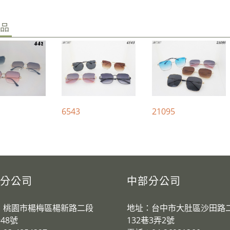
商品
6543
21095
分公司
中部分公司
：桃園市楊梅區楊新路二段
地址：台中市大肚區沙田路
巷48號
132巷3弄2號