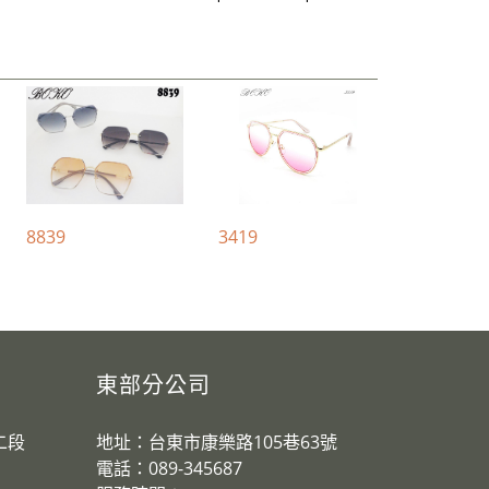
8839
3419
東部分公司
二段
地址：台東市康樂路105巷63號
電話：089-345687