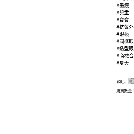
#墨鏡
#兒童
#寶寶
#抗紫
#眼鏡
#圓框
#造型
#商檢合
#夏天
顏色
購買數量