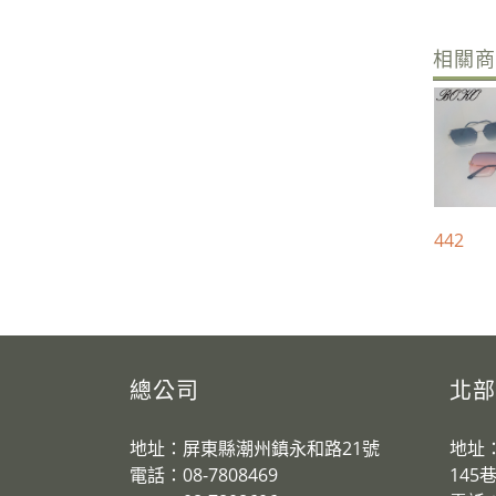
相關
442
總公司
北部
地址：屏東縣潮州鎮永和路21號
地址
電話：08-7808469
145