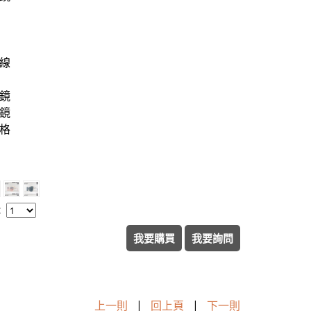
外線
眼鏡
眼鏡
格
：
我要購買
我要詢問
上一則
|
回上頁
|
下一則