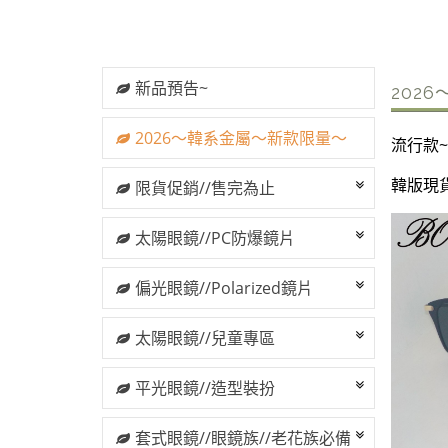
新品預告~
202
2026～韓系金屬～新款限量～
流行款~
韓版現貨
限貨促銷//售完為止
太陽眼鏡//PC防爆鏡片
偏光眼鏡//Polarized鏡片
太陽眼鏡//兒童專區
平光眼鏡//造型裝扮
套式眼鏡//眼鏡族//老花族必備