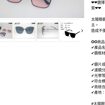
❤❤選
質❤❤
太陽眼
主。
造成不
✪✪商品
✔產品
✔鏡框
膠質
✔鏡片成
✔濾鏡分
✔光學等
✔符合標準
✔商檢合
✔產地
#太陽