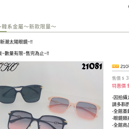
6～韓系金屬～新款限量～
新潮太陽眼鏡~!!
~數量有限~售完為止~!!
210
3
售價 $
特惠價
-因拍
請多斟
-全館
-眼鏡類
-全館