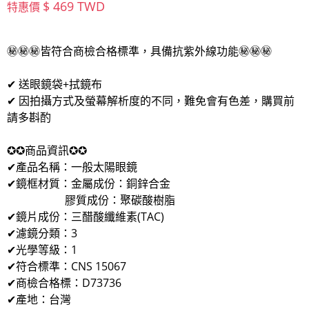
$ 469 TWD
特惠價
㊙㊙㊙皆符合商檢合格標準，具備抗紫外線功能㊙㊙㊙
✔ 送眼鏡袋+拭鏡布
✔ 因拍攝方式及螢幕解析度的不同，難免會有色差，購買前
請多斟酌
✪✪商品資訊✪✪
✔產品名稱：一般太陽眼鏡
✔鏡框材質：金屬成份：銅鋅合金
膠質成份：聚碳酸樹脂
✔鏡片成份：三醋酸纖維素(TAC)
✔濾鏡分類：3
✔光學等級：1
✔符合標準：CNS 15067
✔商檢合格標：D73736
✔產地：台灣