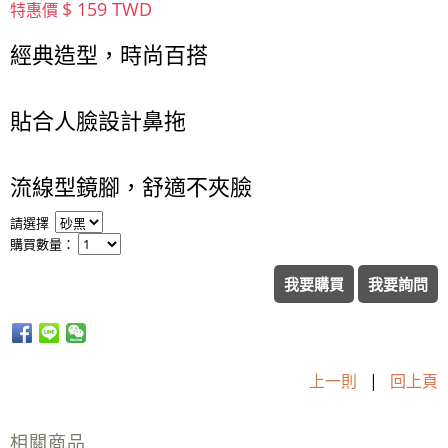
$ 159 TWD
特惠價
經典造型，時尚百搭
貼合人臉設計鼻拖
流線型鏡腳，舒適不夾臉
請選擇
購買數量：
我要購買
我要詢問
上一則
|
回上頁
相關商品