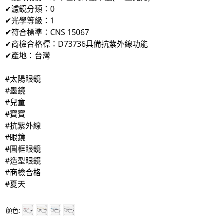
✔濾鏡分類：0
✔光學等級：1
✔符合標準：CNS 15067
✔商檢合格標：D73736具備抗紫外線功能
✔產地：台灣
#太陽眼鏡
#墨鏡
#兒童
#寶寶
#抗紫外線
#眼鏡
#圓框眼鏡
#造型眼鏡
#商檢合格
#夏天
顏色