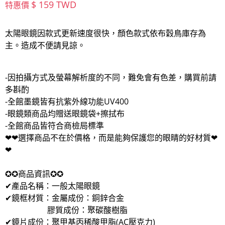
$ 159 TWD
特惠價
太陽眼鏡因款式更新速度很快，顏色款式依布穀鳥庫存為
主。造成不便請見諒。
-因拍攝方式及螢幕解析度的不同，難免會有色差，購買前請
多斟酌
-全館墨鏡皆有抗紫外線功能UV400
-眼鏡類商品均贈送眼鏡袋+擦拭布
-全館商品皆符合商檢局標準
❤❤選擇商品不在於價格，而是能夠保護您的眼睛的好材質❤
❤
✪✪商品資訊✪✪
✔產品名稱：一般太陽眼鏡
✔鏡框材質：金屬成份：銅鋅合金
膠質成份：聚碳酸樹脂
✔鏡片成份：
聚甲基丙稀酸甲脂(AC壓克力)