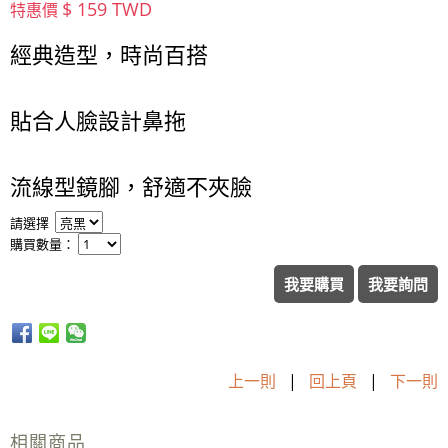
$ 159 TWD
特惠價
經典造型，時尚百搭
貼合人臉設計鼻拖
流線型鏡腳，舒適不夾臉
請選擇
購買數量：
我要購買
我要詢問
上一則
|
回上頁
|
下一則
相關商品