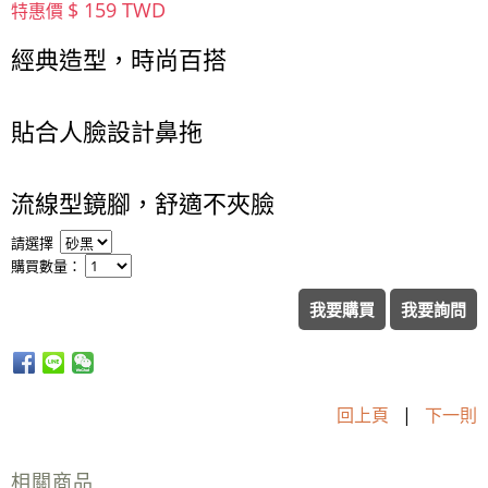
$ 159 TWD
特惠價
經典造型，時尚百搭
貼合人臉設計鼻拖
流線型鏡腳，舒適不夾臉
請選擇
購買數量：
我要購買
我要詢問
回上頁
|
下一則
相關商品