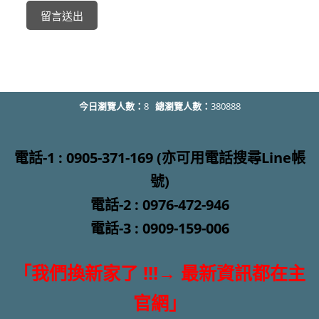
今日瀏覽人數：
8
總瀏覽人數：
380888
電話-1 : 0905-371-169 (亦可用電話搜尋Line帳
號)
電話-2 : 0976-472-946
電話-3 : 0909-159-006
「我們換新家了 !!!→ 最新資訊都在主
官網」