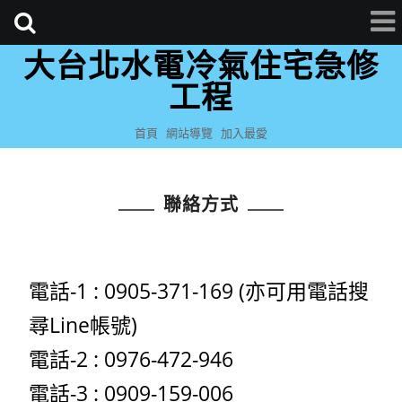
大台北水電冷氣住宅急修
工程
首頁
網站導覽
加入最愛
聯絡方式
電話-1 : 0905-371-169 (亦可用電話搜
尋Line帳號)
電話-2 : 0976-472-946
電話-3 : 0909-159-006