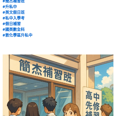
#簡杰補習班
#升私中
#英文假日班
#私中入學考
#假日補習
#國英數全科
#敦化學區升私中