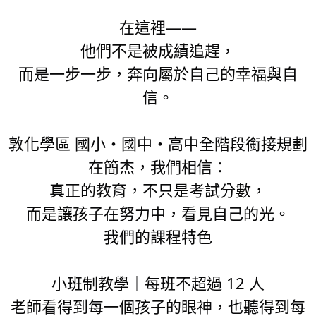
在這裡——
他們不是被成績追趕，
而是一步一步，奔向屬於自己的幸福與自
信。
敦化學區 國小・國中・高中全階段銜接規劃
在簡杰，我們相信：
真正的教育，不只是考試分數，
而是讓孩子在努力中，看見自己的光。
我們的課程特色
小班制教學｜每班不超過 12 人
老師看得到每一個孩子的眼神，也聽得到每