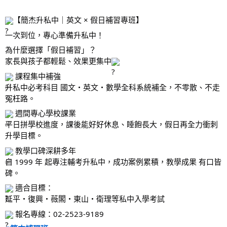
【簡杰升私中｜英文 × 假日補習專班】
一次到位，專心準備升私中！
為什麼選擇「假日補習」？
家長與孩子都輕鬆、效果更集中
課程集中補強
升私中必考科目 國文・英文・數學全科系統補全，不零散、不走
冤枉路。
週間專心學校課業
平日拼學校進度，課後能好好休息、睡飽長大，假日再全力衝刺
升學目標。
教學口碑深耕多年
自 1999 年 起專注輔考升私中，成功案例累積，教學成果 有口皆
碑。
適合目標：
延平・復興・薇閣・東山・衛理等私中入學考試
報名專線：02-2523-9189