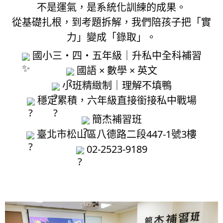
不是運氣，是系統化訓練的成果。
從基礎扎根，到考題拆解，我們陪孩子把「實
力」變成「錄取」。
國小三・四・五年級｜升私中全科補習
國語 × 數學 × 英文
小班精緻制｜理解不填鴨
穩定累積，六年級直接銜接私中戰場
簡杰補習班
臺北市松山區八德路二段447-1號3樓
02-2523-9189