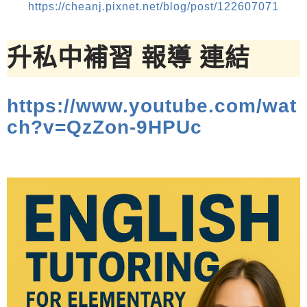
https://cheanj.pixnet.net/blog/post/122607071
升私中補習 報導 連結
https://www.youtube.com/wat
ch?v=QzZon-9HPUc