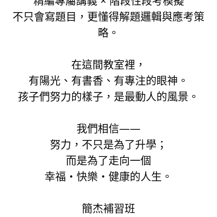
不只會寫題目，更懂得解題邏輯與應考策
略。
在這間教室裡，
有陽光、有書香、有專注的眼神。
孩子們努力的樣子，是最動人的風景。
我們相信——
努力，不只是為了升學；
而是為了走向一個
幸福・快樂・健康的人生。
簡杰補習班